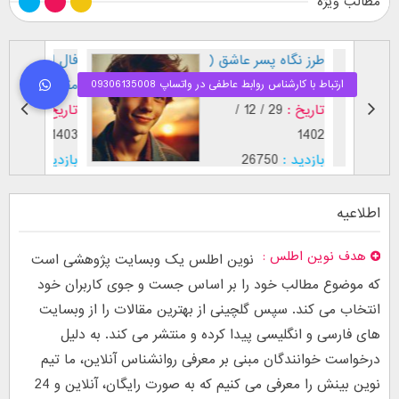
مطالب ویژه
طرز نگاه پسر عاشق (
فال اح
بر اساس [...]
مقابل
تاریخ :
29 / 12 /
تاریخ :
1403
1402
بازدید :
26750
بازدید :
موضوع :
جذب عشق
موضوع :
اطلاعیه
هدف نوین اطلس
نوین اطلس یک وبسایت پژوهشی است
که موضوع مطالب خود را بر اساس جست و جوی کاربران خود
انتخاب می کند. سپس گلچینی از بهترین مقالات را از وبسایت
های فارسی و انگلیسی پیدا کرده و منتشر می کند. به دلیل
درخواست خوانندگان مبنی بر معرفی روانشناس آنلاین، ما تیم
نوین بینش را معرفی می کنیم که به صورت رایگان، آنلاین و 24