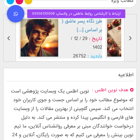
مطالب ویژه
طرز نگاه پسر عاشق (
فال اح
بر اساس [...]
مقابل
تاریخ :
29 / 12 /
تاریخ :
1403
1402
بازدید :
26752
بازدید :
موضوع :
جذب عشق
موضوع :
اطلاعیه
هدف نوین اطلس
نوین اطلس یک وبسایت پژوهشی است
که موضوع مطالب خود را بر اساس جست و جوی کاربران خود
انتخاب می کند. سپس گلچینی از بهترین مقالات را از وبسایت
های فارسی و انگلیسی پیدا کرده و منتشر می کند. به دلیل
درخواست خوانندگان مبنی بر معرفی روانشناس آنلاین، ما تیم
نوین بینش را معرفی می کنیم که به صورت رایگان، آنلاین و 24