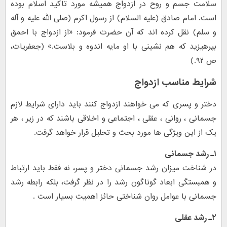
سلامت جسم و روح در ازدواج همیشه مورد تاکید اسلام بوده
است. امام صادق (علیه السلام) از رسول اکرم (صلی الله علیه و آله
و سلم) نقل کرده اند که آن حضرت فرمود: «از ازدواج با احمق
بپرهیزید که هم نشینی با او مایه اندوه و بلاست.» (جعفریات،
ص ۹۲.)
شرایط مناسب ازدواج
دختر و پسری که می خواهند ازدواج کنند باید دارای شرایط لازم
جسمانی ، روانی ، عقلی ، اجتماعی و اخلاقی باشند که در زیر ، هر
یک از این ویژگی ها مورد بحث و تحلیل قرار خواهد گرفت.
۱ـ رشد جسمانی
در شناخت میزان رشد جسمانی دختر و پسر، نه فقط باید ارتباط
و همبستگی ابعاد گوناگون رشد را در نظر گرفت، بلکه رابطه رشد
جسمانی با عوامل روان شناختی حائز اهمیت بسیار است .
۲ـ رشد عقلی