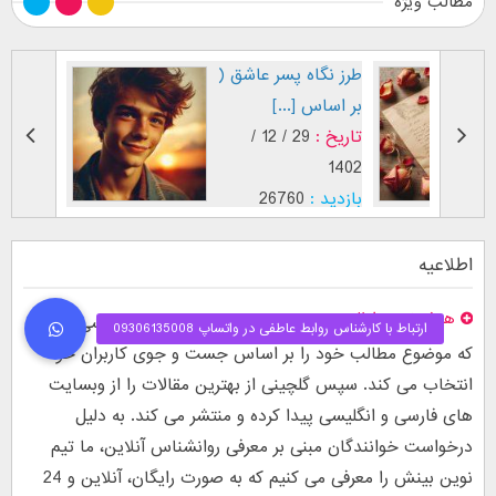
مطالب ویژه
طرز نگاه پسر عاشق (
فال اح
بر اساس [...]
مقابل
تاریخ :
29 / 12 /
تاریخ :
1403
1402
بازدید :
26760
بازدید :
موضوع :
جذب عشق
موضوع :
اطلاعیه
هدف نوین اطلس
نوین اطلس یک وبسایت پژوهشی است
که موضوع مطالب خود را بر اساس جست و جوی کاربران خود
انتخاب می کند. سپس گلچینی از بهترین مقالات را از وبسایت
های فارسی و انگلیسی پیدا کرده و منتشر می کند. به دلیل
درخواست خوانندگان مبنی بر معرفی روانشناس آنلاین، ما تیم
نوین بینش را معرفی می کنیم که به صورت رایگان، آنلاین و 24