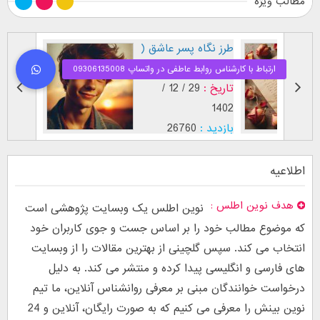
مطالب ویژه
طرز نگاه پسر عاشق (
فال اح
بر اساس [...]
مقابل
تاریخ :
29 / 12 /
تاریخ :
1403
1402
بازدید :
26760
بازدید :
موضوع :
جذب عشق
موضوع :
اطلاعیه
هدف نوین اطلس
نوین اطلس یک وبسایت پژوهشی است
که موضوع مطالب خود را بر اساس جست و جوی کاربران خود
انتخاب می کند. سپس گلچینی از بهترین مقالات را از وبسایت
های فارسی و انگلیسی پیدا کرده و منتشر می کند. به دلیل
درخواست خوانندگان مبنی بر معرفی روانشناس آنلاین، ما تیم
نوین بینش را معرفی می کنیم که به صورت رایگان، آنلاین و 24