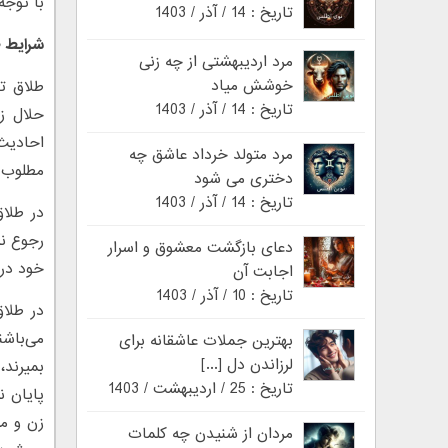
با توجه
تاریخ : 14 / آذر / 1403
شرایط 
مرد اردیبهشتی از چه زنی
خوشش میاد
طلا‌ق 
تاریخ : 14 / آذر / 1403
حلا‌ل 
احادیث_
مرد متولد خرداد عاشق چه
مطلوب ش
دختری می شود
تاریخ : 14 / آذر / 1403
در طلاق
رجوع نم
دعای بازگشت معشوق و اسرار
خود در 
اجابت آن
تاریخ : 10 / آذر / 1403
در طلا‌
می‌باشن
بهترین جملات عاشقانه برای
لرزاندن دل [...]
بمیرند،
تاریخ : 25 / اردیبهشت / 1403
پایان ن
زن و مر
مردان از شنیدن چه کلمات