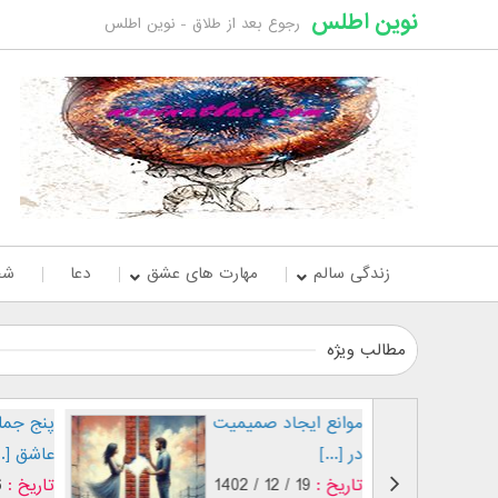
نوین اطلس
رجوع بعد از طلاق - نوین اطلس
زندگی سالم
مهارت های عشق
دعا
شخ
مطالب ویژه
علائم عاشق شدن
موانع ایجاد صمیمیت
پسران
در [...]
تاریخ :
19 / 12 / 1402
تاریخ :
19 / 12 / 1402