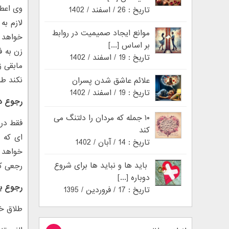
وی اعطا
تاریخ : 26 / اسفند / 1402
لازم به
موانع ایجاد صمیمیت در روابط
بر اساس [...]
تاریخ : 19 / اسفند / 1402
نکند طل
علائم عاشق شدن پسران
تاریخ : 19 / اسفند / 1402
رجوع در
۱۰ جمله که مردان را دلتنگ می
فقط در 
کند
ای که ب
تاریخ : 14 / آبان / 1402
خواهد 
باید ها و نباید ها برای شروع
رجعی که
دوباره [...]
رجوع بع
تاریخ : 17 / فروردین / 1395
طلاق خل