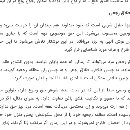
 به ماهیت طلاق خلع ـ که از نوع بائن بوده و امکان رجوع زوج در آن نی
طلاق رجعی
تنها حلا‌ل شرعی است که خود خداوند هم چندان آن را دوست نمی‌دار
زوجین محسوب می‌شود. این حق موضوعی مهم است که با جاری سا
 عرش الهی به لرزه می‌افتد. در این نوشتار تلا‌ش می‌شود تا این ح
رع و عرف مورد شناسایی قرار گیرد.
 رجعی مرد می‌تواند تا زمانی که عده پایان نیافته، بدون انشای عق
اید. به چنین طلا‌قی، طلاق رجعی و به چنین زنی مطلقه رجعیه گویند.
چنین طلا‌قی ممکن است با ادای لفظ یا انجام فعلی صورت گیرد.
ق رجعی جدا از این که در مدت عده، شوهر حق رجوع دارد، طرفین حقوق
د که با حقوق و تکالیف طلا‌ق بائن تفاوت دارد. به عنوان مثال، اگر د
 از هم ارث می‌برند و زن مستحق دریافت نفقه است. مرد نیز حق ندارد
رسیده است، مطلقه رجعیه خود را از محل سکونتش؛ یعنی منزل خود خار
د از احصان خارج نمی‌شوند و در این زمان اگر مرتکب زنا گردند، زنا