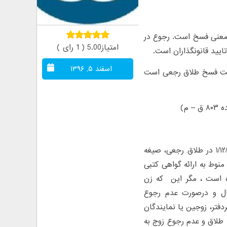
ف معنى فسخ است. رجوع در
امتیاز5.00 ( 1 رای )
ایید قانونگذاران است.
اسفند ۵, ۱۳۹۶
۱۱۴ ق – م) و آنهم در حقیقت فسخ طلاق رجعى است
م)
به استحضار میرساند با توجه به ماده ۳۸ قانون حمایت خانواده مصوب ۱/۱۲/۱۳۹۱ در طلاق رجعی، صیغه
نوط به ارائه گواهی کتبی
 است ، مگر این ‌ که زن
ال و درصورت عدم رجوع
فتر، زوجین یا نمایندگان
طلاق و عدم رجوع زوج به