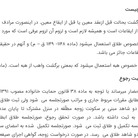
چیست
گشت بحالت قبل ازعقد معین یا قبل از ایقاع معین. در اینصورت مراد
ز ایقاعات است و همیشه لازم است و لزوم آن لزوم عرفى است که مورد ت
ب- درخصوص طلاق استعمال میشود (ماده ۱۱۴۸- ۹
یقاعات جائز مى باشد.
خصوص هبه استعمال میشود که بمعنی برگشت واهب از هبه است. (ماده ۸۰۳ ق – 
بت رجوع
ابق مقررات مربوط جاری و مراتب صورتجلسه می ‌ شود ولی ثبت طلاق م
دو شاهد مبنی بر سکونت زوجه مطلّقه در منزل مشترک تا پایان عده
به ثبت داشته باشد. در صورت تحقق رجوع، صورتجلسه طلاق ابط
ه تکمیل و طلاق ثبت می ‌ شود. صورتجلسه تکمیل ‌ شده به امضای سرد
دو شاهد طلاق می ‌ رسد. در صورت درخواست زوجه، گواهی اجرای صیغه 