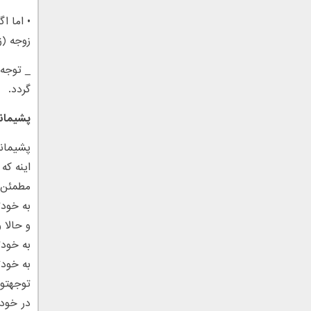
• اما ا
زوجه (ز
_ توجه 
گردد.
پشیمانی
پشیمانی
اینه که
مطمئن ب
به خودت
و حالا 
به خودت
به خودت
توجهتون
در خودت