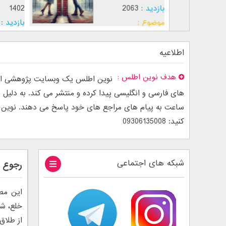
بازدید :
5056
بازدید :
2063
موضوع :
جذب عشق
موضوع :
اطلاعیه
هدف نوین اطلس
نوین اطلس یک وبسایت پژوهشی است
ساعت به پیام های مراجع های خود پاسخ می دهند. نوین اطل
کنید: 09306135008
شبکه های اجتماعی
رجوع ب
این مط
خلع، شر
از طلاق