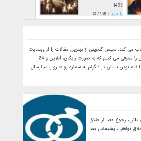
1403
2676
بازدید :
147196
ذب عشق
موضوع :
ی کند. سپس گلچینی از بهترین مقالات را از وبسایت
های فارسی و انگلیسی پیدا کرده و منتشر می کند. به دلیل درخواست خوانندگان مبنی بر معرفی روانشناس آنلاین، ما تیم نوین بینش را معرفی می کنیم که به صورت رایگان، آنلاین و 24
م نوین بینش در تلگرام به شماره رو به رو پیام ارسال
ائن، رجوع بعد از طلاق
لاق توافقی، پشیمانی بعد