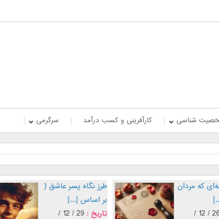
صیت شناسی
کارآفرینی و کسب درآمد
سرگرمی
پنج جمله‌ای که مردان
طرز نگاه 
عاشق [...]
بر اساس [.
تاریخ :
26 / 12 /
تاریخ :