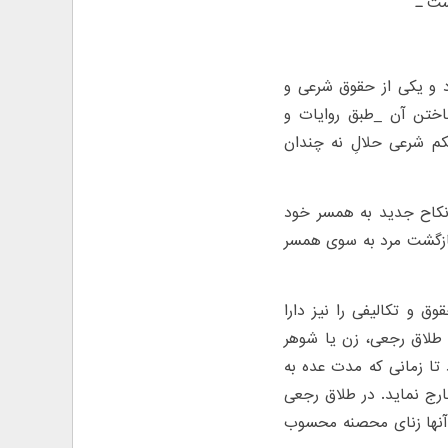
ست ـ
د و یکی از حقوق شرعی و
ختن آن _طبق روایات و
کم شرعی حلا‌لِ نه چندان
د نکاح جدید به همسر خود
 بازگشت مرد به سوی همسر
 و تکالیفی را نیز دارا
ر طلا‌ق رجعی، زن یا شوهر
 تا زمانی که مدت عده به
ج نماید. در طلا‌ق رجعی
ی آنها زنای محصنه محسوب