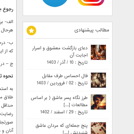
رجوع 
الف- بر
مطالب پیشنهادی
هرحال ا
دعای بازگشت معشوق و اسرار
که از ا
اجابت آن
تاریخ : 10 / آذر / 1403
ج – در 
فال احساس طرف مقابل
نحوه ث
تاریخ : 02 / فروردین / 1403
طلاق مط
طرز نگاه پسر عاشق ( بر اساس
مطالعات [...]
حداقل 
تاریخ : 29 / اسفند / 1402
رضایت 
صورتجلس
پنج جمله‌ای که مردان عاشق
آنان و 
شنیدنش [...]