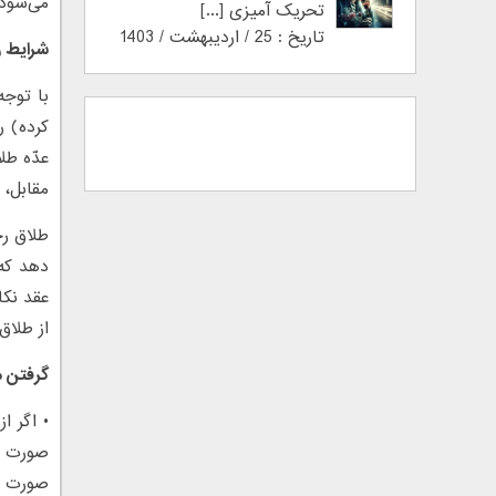
می‌‌شود.
تحریک آمیزی [...]
تاریخ : 25 / اردیبهشت / 1403
شرایط ر
کرده) ر
عدّه طل
مقابل، 
طلاق رج
دهد که 
عقد نکا
از طلاق
گرفتن م
• اگر ا
صورت ع
صورت ق