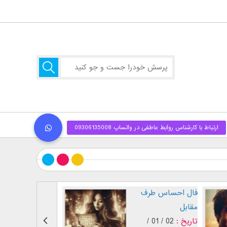
پسر عاشق (
فال احساس طرف
..]
مقابل
29 / 12 /
تاریخ :
02 / 01 /