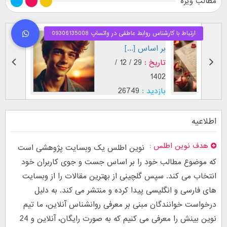
مطالب ویژه
طرز نگاه پسر عاشق (
فال اح
بر اساس [...]
مقابل
تاریخ :
29 / 12 /
تاریخ :
1403
1402
بازدید :
26749
بازدید :
موضوع :
جذب عشق
موضوع :
اطلاعیه
هدف نوین اطلس
نوین اطلس یک وبسایت پژوهشی است
که موضوع مطالب خود را بر اساس جست و جوی کاربران خود
انتخاب می کند. سپس گلچینی از بهترین مقالات را از وبسایت
های فارسی و انگلیسی پیدا کرده و منتشر می کند. به دلیل
درخواست خوانندگان مبنی بر معرفی روانشناس آنلاین، ما تیم
نوین بینش را معرفی می کنیم که به صورت رایگان، آنلاین و 24