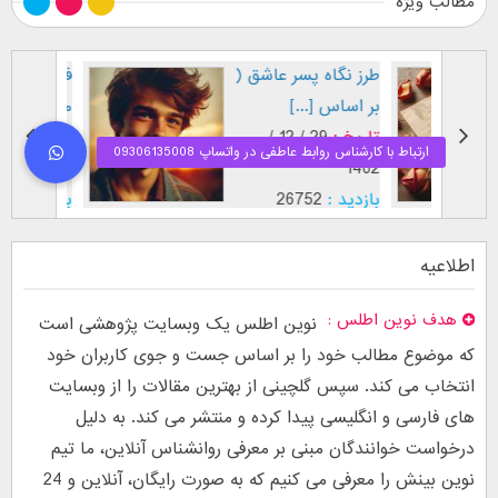
مطالب ویژه
طرز نگاه پسر عاشق (
فال اح
بر اساس [...]
مقابل
تاریخ :
29 / 12 /
تاریخ :
1403
1402
بازدید :
26752
بازدید :
موضوع :
جذب عشق
موضوع :
اطلاعیه
هدف نوین اطلس
نوین اطلس یک وبسایت پژوهشی است
که موضوع مطالب خود را بر اساس جست و جوی کاربران خود
انتخاب می کند. سپس گلچینی از بهترین مقالات را از وبسایت
های فارسی و انگلیسی پیدا کرده و منتشر می کند. به دلیل
درخواست خوانندگان مبنی بر معرفی روانشناس آنلاین، ما تیم
نوین بینش را معرفی می کنیم که به صورت رایگان، آنلاین و 24