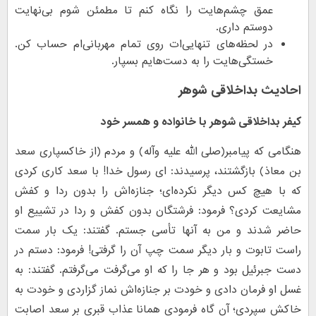
عمق چشم‌هایت را نگاه کنم تا مطمئن شوم بی‌نهایت
دوستم داری.
در لحظه‌های تنهایی‌ات روی تمام مهربانی‌ام حساب کن.
خستگی‌هایت را به دست‌هایم بسپار.
احادیث بداخلاقی شوهر
کیفر بداخلاقی شوهر با خانواده و همسر خود
هنگامی که پیامبر(صلی الله علیه وآله) و مردم (از خاکسپاری سعد
بن معاذ) بازگشتند، پرسیدند: ای رسول خدا! با سعد کاری کردی
که با هیچ کس دیگر نکرده‌ای؛ جنازه‌اش را بدون ردا و کفش
مشایعت کردی؟ فرمود: فرشتگان بدون کفش و ردا در تشییع او
حاضر شدند و من به آنها تأسی جستم. گفتند: یک بار سمت
راست تابوت و بار دیگر سمت چپ آن را گرفتی! فرمود: دستم در
دست جبرئیل بود و هر جا را که او می‌گرفت می‌گرفتم. گفتند: به
غسل او فرمان دادی و خودت بر جنازه‌اش نماز گزاردی و خودت به
خاکش سپردی؛ آن گاه فرمودی همانا عذاب قبری بر سعد اصابت