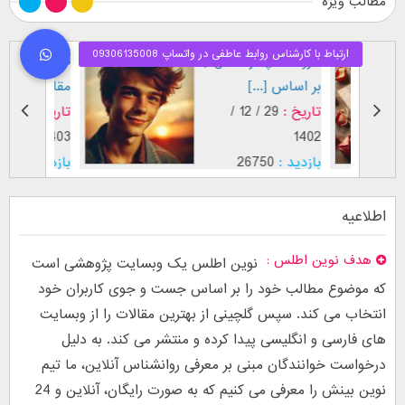
مطالب ویژه
طرز نگاه پسر عاشق (
فال اح
بر اساس [...]
مقابل
تاریخ :
29 / 12 /
تاریخ :
1403
1402
بازدید :
26750
بازدید :
موضوع :
جذب عشق
موضوع :
اطلاعیه
هدف نوین اطلس
نوین اطلس یک وبسایت پژوهشی است
که موضوع مطالب خود را بر اساس جست و جوی کاربران خود
انتخاب می کند. سپس گلچینی از بهترین مقالات را از وبسایت
های فارسی و انگلیسی پیدا کرده و منتشر می کند. به دلیل
درخواست خوانندگان مبنی بر معرفی روانشناس آنلاین، ما تیم
نوین بینش را معرفی می کنیم که به صورت رایگان، آنلاین و 24