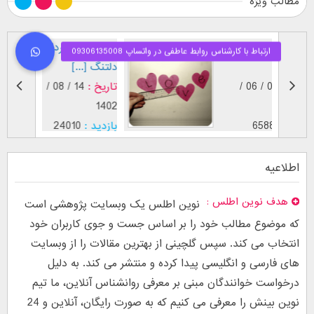
مطالب ویژه
فال عشق واقعی
۱۰ جمله
وازدواج
دلتنگ [..
تاریخ :
03 / 06 /
تاریخ :
1402
1397
بازدید :
6588
بازدید :
موضوع :
موضوع :
اطلاعیه
هدف نوین اطلس
نوین اطلس یک وبسایت پژوهشی است
که موضوع مطالب خود را بر اساس جست و جوی کاربران خود
انتخاب می کند. سپس گلچینی از بهترین مقالات را از وبسایت
های فارسی و انگلیسی پیدا کرده و منتشر می کند. به دلیل
درخواست خوانندگان مبنی بر معرفی روانشناس آنلاین، ما تیم
نوین بینش را معرفی می کنیم که به صورت رایگان، آنلاین و 24