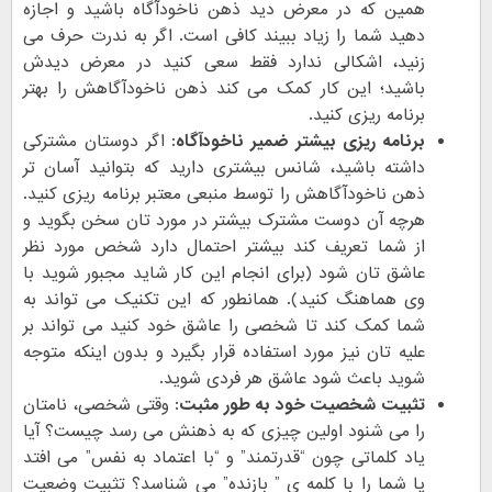
همین که در معرض دید ذهن ناخودآگاه باشید و اجازه
دهید شما را زیاد ببیند کافی است. اگر به ندرت حرف می
زنید، اشکالی ندارد فقط سعی کنید در معرض دیدش
باشید؛ این کار کمک می کند ذهن ناخودآگاهش را بهتر
برنامه ریزی کنید.
برنامه ریزی بیشتر ضمیر ناخودآگاه:
اگر دوستان مشترکی
داشته باشید، شانس بیشتری دارید که بتوانید آسان تر
ذهن ناخودآگاهش را توسط منبعی معتبر برنامه ریزی کنید.
هرچه آن دوست مشترک بیشتر در مورد تان سخن بگوید و
از شما تعریف کند بیشتر احتمال دارد شخص مورد نظر
عاشق تان شود (برای انجام این کار شاید مجبور شوید با
وی هماهنگ کنید). همانطور که این تکنیک می تواند به
شما کمک کند تا شخصی را عاشق خود کنید می تواند بر
علیه تان نیز مورد استفاده قرار بگیرد و بدون اینکه متوجه
شوید باعث شود عاشق هر فردی شوید.
تثبیت شخصیت خود به طور مثبت:
وقتی شخصی، نامتان
را می شنود اولین چیزی که به ذهنش می رسد چیست؟ آیا
یاد کلماتی چون “قدرتمند” و “با اعتماد به نفس” می افتد
یا شما را با کلمه ی ” بازنده” می شناسد؟ تثبیت وضعیت