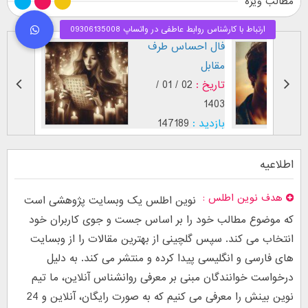
مطالب ویژه
طرز نگاه پسر عاشق (
فال اح
بر اساس [...]
مقابل
تاریخ :
29 / 12 /
تاریخ :
1403
1402
بازدید :
26752
بازدید :
موضوع :
جذب عشق
موضوع :
اطلاعیه
هدف نوین اطلس
نوین اطلس یک وبسایت پژوهشی است
که موضوع مطالب خود را بر اساس جست و جوی کاربران خود
انتخاب می کند. سپس گلچینی از بهترین مقالات را از وبسایت
های فارسی و انگلیسی پیدا کرده و منتشر می کند. به دلیل
درخواست خوانندگان مبنی بر معرفی روانشناس آنلاین، ما تیم
نوین بینش را معرفی می کنیم که به صورت رایگان، آنلاین و 24