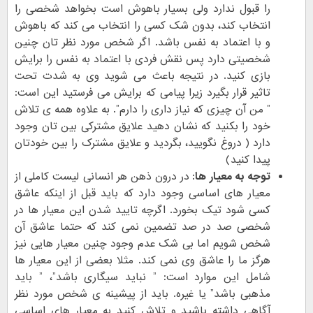
را قبول ندارد ولی بسیار باهوش است بخواهد شخصی را
انتخاب کند، بدون شک کسی را انتخاب می کند که باهوش
و با اعتماد به نفس باشد. اگر شخص مورد نظر تان چنین
شخصیتی دارد پس نقش فردی با اعتماد به نفس را برایش
بازی کنید. در نتیجه باعث می شوید وی به شدت تحت
تاثیر قرار بگیرد زیرا پیامی که برایش می فرستید این است:
” من آن چیزی که نیاز داری را دارم”. به علاوه همه ی تلاش
خود را بکنید که نشان دهید علایق مشترکی بین تان وجود
دارد ( دروغ نگویید، بگردید و علایق مشترک را بین خودتان
پیدا کنید)
توجه به معیار ها:
در درون ذهن هر انسانی لیست کاملی از
معیار های اساسی وجود دارد که باید قبل از اینکه عاشق
کسی شود تیک بخورد. اگرچه تایید شدن این معیار ها در
شخصی صد در صد تضمین نمی کند که حتما عاشق آن
شخص شویم اما بی شک عدم وجود چنین معیار هایی نیز
هرگز ما را عاشق وی نمی کند. مثلا بعضی از این معیار ها
شامل این موارد است: ” نباید سیگاری باشد”، ” باید
مذهبی باشد” یا غیره. باید از پیشینه ی شخص مورد نظر
آگاهی داشته باشید و تلاش کنید به معیار های اساسی