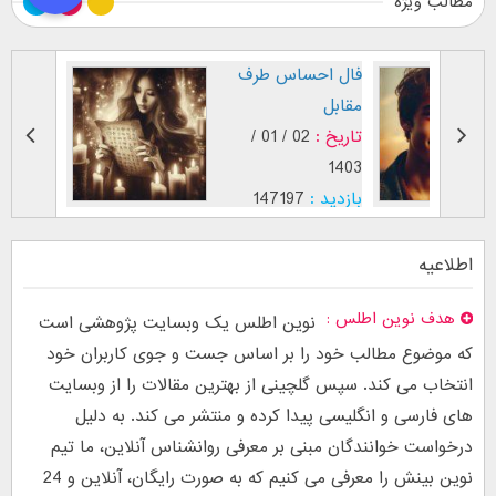
مطالب ویژه
طرز نگاه پسر عاشق (
فال اح
بر اساس [...]
مقابل
تاریخ :
29 / 12 /
تاریخ :
1403
1402
بازدید :
26761
بازدید :
موضوع :
جذب عشق
موضوع :
اطلاعیه
هدف نوین اطلس
نوین اطلس یک وبسایت پژوهشی است
که موضوع مطالب خود را بر اساس جست و جوی کاربران خود
انتخاب می کند. سپس گلچینی از بهترین مقالات را از وبسایت
های فارسی و انگلیسی پیدا کرده و منتشر می کند. به دلیل
درخواست خوانندگان مبنی بر معرفی روانشناس آنلاین، ما تیم
نوین بینش را معرفی می کنیم که به صورت رایگان، آنلاین و 24