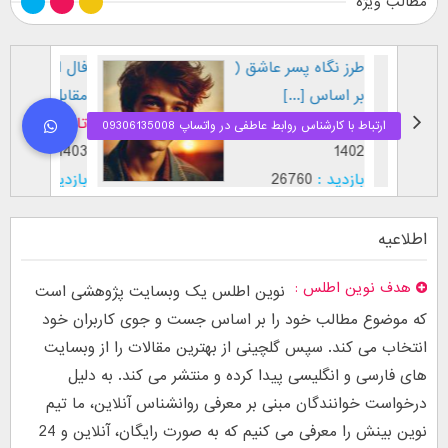
مطالب ویژه
طرز نگاه پسر عاشق (
فال اح
بر اساس [...]
مقابل
تاریخ :
29 / 12 /
تاریخ :
1403
1402
بازدید :
26760
بازدید :
موضوع :
جذب عشق
موضوع :
اطلاعیه
هدف نوین اطلس
نوین اطلس یک وبسایت پژوهشی است
که موضوع مطالب خود را بر اساس جست و جوی کاربران خود
انتخاب می کند. سپس گلچینی از بهترین مقالات را از وبسایت
های فارسی و انگلیسی پیدا کرده و منتشر می کند. به دلیل
درخواست خوانندگان مبنی بر معرفی روانشناس آنلاین، ما تیم
نوین بینش را معرفی می کنیم که به صورت رایگان، آنلاین و 24