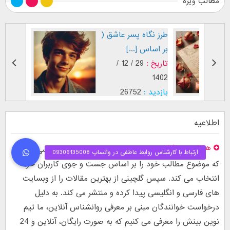
مطالب ویژه
طرز نگاه پسر عاشق (
فال اح
بر اساس [...]
مقابل
تاریخ :
29 / 12 /
تاریخ :
1403
1402
بازدید :
26752
بازدید :
موضوع :
جذب عشق
موضوع :
اطلاعیه
هدف نوین اطلس
نوین اطلس یک وبسایت پژوهشی است
که موضوع مطالب خود را بر اساس جست و جوی کاربران خود
انتخاب می کند. سپس گلچینی از بهترین مقالات را از وبسایت
های فارسی و انگلیسی پیدا کرده و منتشر می کند. به دلیل
درخواست خوانندگان مبنی بر معرفی روانشناس آنلاین، ما تیم
نوین بینش را معرفی می کنیم که به صورت رایگان، آنلاین و 24