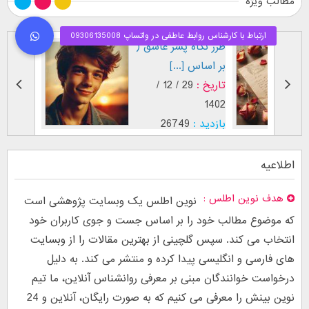
مطالب ویژه
طرز نگاه پسر عاشق (
فال اح
بر اساس [...]
مقابل
تاریخ :
29 / 12 /
تاریخ :
1403
1402
بازدید :
26749
بازدید :
موضوع :
جذب عشق
موضوع :
اطلاعیه
هدف نوین اطلس
نوین اطلس یک وبسایت پژوهشی است
که موضوع مطالب خود را بر اساس جست و جوی کاربران خود
انتخاب می کند. سپس گلچینی از بهترین مقالات را از وبسایت
های فارسی و انگلیسی پیدا کرده و منتشر می کند. به دلیل
درخواست خوانندگان مبنی بر معرفی روانشناس آنلاین، ما تیم
نوین بینش را معرفی می کنیم که به صورت رایگان، آنلاین و 24