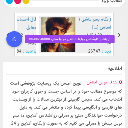
مطالب ویژه
طرز نگاه پسر عاشق (
فال اح
بر اساس [...]
مقابل
تاریخ :
29 / 12 /
تاریخ :
1403
1402
بازدید :
26747
بازدید :
موضوع :
جذب عشق
موضوع :
اطلاعیه
هدف نوین اطلس
نوین اطلس یک وبسایت پژوهشی است
که موضوع مطالب خود را بر اساس جست و جوی کاربران خود
انتخاب می کند. سپس گلچینی از بهترین مقالات را از وبسایت
های فارسی و انگلیسی پیدا کرده و منتشر می کند. به دلیل
درخواست خوانندگان مبنی بر معرفی روانشناس آنلاین، ما تیم
نوین بینش را معرفی می کنیم که به صورت رایگان، آنلاین و 24