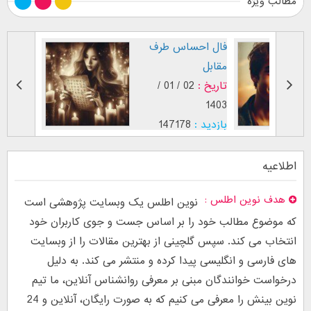
مطالب ویژه
طرز نگاه پسر عاشق (
فال احس
بر اساس [...]
مقابل
تاریخ :
29 / 12 /
تاریخ :
1403
1402
بازدید :
26741
بازدید :
8
موضوع :
جذب عشق
موضوع :
اطلاعیه
هدف نوین اطلس
نوین اطلس یک وبسایت پژوهشی است
که موضوع مطالب خود را بر اساس جست و جوی کاربران خود
انتخاب می کند. سپس گلچینی از بهترین مقالات را از وبسایت
های فارسی و انگلیسی پیدا کرده و منتشر می کند. به دلیل
درخواست خوانندگان مبنی بر معرفی روانشناس آنلاین، ما تیم
نوین بینش را معرفی می کنیم که به صورت رایگان، آنلاین و 24