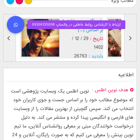
مطالب ویژه
طرز نگاه پسر عاشق (
فال اح
بر اساس [...]
مقابل
تاریخ :
29 / 12 /
تاریخ :
1403
1402
بازدید :
26763
بازدید :
موضوع :
جذب عشق
موضوع :
اطلاعیه
هدف نوین اطلس
نوین اطلس یک وبسایت پژوهشی است
که موضوع مطالب خود را بر اساس جست و جوی کاربران خود
انتخاب می کند. سپس گلچینی از بهترین مقالات را از وبسایت
های فارسی و انگلیسی پیدا کرده و منتشر می کند. به دلیل
درخواست خوانندگان مبنی بر معرفی روانشناس آنلاین، ما تیم
نوین بینش را معرفی می کنیم که به صورت رایگان، آنلاین و 24