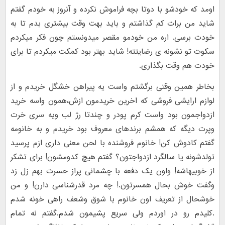
اومد که خودشو با دوتا بچه فراموش نکرده و آنروز به خودم گفتم
شاید من برات کم گذاشتم و باید بهت وقت بیشتری بدم تا به
خودت برسی. اره من خودمو مقصر میدونستم چون فکر میکردم
سکوت تو نشونه ی رضایتته! شاید بهتر بود کمکت میکردم تا برای
خودت هم وقت بگذاری.
بخاطر همین وقتی برگشتم واست یه پیراهن خشگل خریدم و از
لوازم ارایشی فروشی که اخرین خریدمون ازش،همون واسه خرید
ازدواجمون بود واست کرم پودر و چندتا رژ لب ویه سری خرت
وپرت دیگه که همشم برندهای معروف بود خریدم و به خانومه
گفتم کادوش کن! خانوم فروشنده با لحن معنی داری ازم پرسید
تولدشونه یا سالگرد ازدواجتون؟ گفتم هیچ کدومشون! برای تشکر
از خوبیهاشه! واون یک دفعه با چشمانی پراز حسرت بهم زل زد
وگفت خوش بحال همسرتون.! چه مرد قدرشناسی دارن! و من
خوشحال از تعریف اون خانوم با شوق وشعف راهی خونه شدم
.کلیدم رو در اوردم ولی سریع پشیمون شدم.گفتم نه تمام