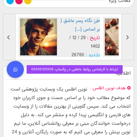
مطالب ویژه
طرز نگاه پسر عاشق (
فال اح
بر اساس [...]
مقابل
تاریخ :
29 / 12 /
تاریخ :
1403
1402
بازدید :
26760
بازدید :
موضوع :
جذب عشق
موضوع :
اطلاعیه
هدف نوین اطلس
نوین اطلس یک وبسایت پژوهشی است
که موضوع مطالب خود را بر اساس جست و جوی کاربران خود
انتخاب می کند. سپس گلچینی از بهترین مقالات را از وبسایت
های فارسی و انگلیسی پیدا کرده و منتشر می کند. به دلیل
درخواست خوانندگان مبنی بر معرفی روانشناس آنلاین، ما تیم
نوین بینش را معرفی می کنیم که به صورت رایگان، آنلاین و 24