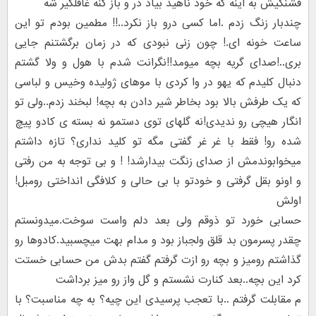
قشنگیش به اینه که خود ناهید بیاد در و باز کنه غافلگیر شه
چندبار زنگ زدم .اما کسی درو باز نکرد..!! مطمین بودم تو این
ساعت خونه ای.! چون زنی نبودی که در زمان برگشتنم جایی
بری..!صدای گریه بچه میومد!!نگرانت شدم با هول و ولا گشتم
دنبال کلیدم که یهو در وا کردی با موهای ژولیده وخیس و لباسی
که یک طرفش بالا بود بخاطر شیر دادن به بچه! لبخند زدم..ولی تو
انگار هیچی رو ندیدی!نه گلهای توی دستمو نه بسته ی کادو پیچ
شده رو! فقط با غر غر گفتی مگه تو کلید نداری؟ تازه داشتم
میخوابوندمش از صدای زنگت بیدارشد! ! و بی توجه به من رفتی
و اونو بقل گرفتی و خودتو با بی حالی و کلافگی انداختی رومبل!
اولش
حسابی خورد تو ذوقم ولی بعد دلم واست سوخت.میدونستم
چقدر پسرمون بد قلق ولجباز بود و مدام بهت میچسبید.کادوها رو
گذاشتم رومیز و بچه رو ازت گرفتم گفتم بدش من حسابی خستت
کرد این بچه..بعد کنارت نشستم و گل واز رو میز برداشت
م مقابلت گرفتم ..با تعجب پرسیدی این چیه؟ به چه مناسبت؟ با