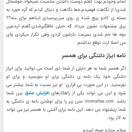
تمام وجودم بهت گفتم دوست داشتن مناسبت نمیخواد.خوشحال
شدی! از نگاهت فهمیدم.خط نگاهت و دنبال کردم که گره خورد به
بسته ی کادو پیچ شده ی روی میز.پرسیدی ایناهم برای منه؟؟
برق چشمهات نشون میداد که خیلی غافلگیرشدی.گفتم اره.عین
بچه ها خم شدی بسرعت بازشون کردی وهی تکرار میکردی وای
من اصلا ازت توقع نداشتم.
نامه ابراز دلتنگی برای همسر
اگر همسر شما به هر دلیلی از شما دور است می توانید برای ابراز
دلتنگی خود یک نامه ی دلتنگی برای او بنویسید و برای او
بفرستید. در این صورت بی قراری او نیز نسبت به شما بیشتر می
شود و این می تواند یکی از راهکارهای
افزایش عشق
بین شما
باشد. novinatlas.com متن زیر را برای نوشتن نامه ی دلتنگی به
شما پیشنهاد می دهد. این نامه برای آشتی با همسر نیز می تواند
به کار رود.
سلام ستاره صبح امیدم