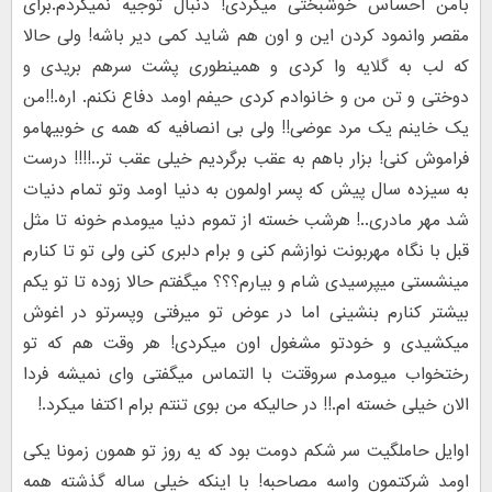
بامن احساس خوشبختی میکردی! دنبال توجیه نمیگردم.برای
مقصر وانمود کردن این و اون هم شاید کمی دیر باشه! ولی حالا
که لب به گلایه وا کردی و همینطوری پشت سرهم بریدی و
دوختی و تن من و خانوادم کردی حیفم اومد دفاع نکنم. اره.!!من
یک خاینم یک مرد عوضی!! ولی بی انصافیه که همه ی خوبیهامو
فراموش کنی! بزار باهم به عقب برگردیم خیلی عقب تر..!!!! درست
به سیزده سال پیش که پسر اولمون به دنیا اومد وتو تمام دنیات
شد مهر مادری..! هرشب خسته از تموم دنیا میومدم خونه تا مثل
قبل با نگاه مهربونت نوازشم کنی و برام دلبری کنی ولی تو تا کنارم
مینشستی میپرسیدی شام و بیارم؟؟؟ میگفتم حالا زوده تا تو یکم
بیشتر کنارم بنشینی اما در عوض تو میرفتی وپسرتو در اغوش
میکشیدی و خودتو مشغول اون میکردی! هر وقت هم که تو
رختخواب میومدم سروقتت با التماس میگفتی وای نمیشه فردا
الان خیلی خسته ام.!! در حالیکه من بوی تنتم برام اکتفا میکرد.!
اوایل حاملگیت سر شکم دومت بود که یه روز تو همون زمونا یکی
اومد شرکتمون واسه مصاحبه! با اینکه خیلی ساله گذشته همه