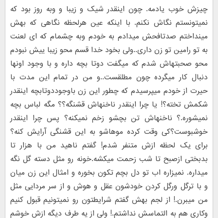
چیزش خوب یادمه. چون اینقدر شیک و زیبا و وبه روز بود که
نمیتونستم نگاش نکنم. با اینکه عین هرلحظه نگاهی که بهش
مینداختم صدتافحش میدادم به خودم وبه چشمام که ای لعنت
به تو رامین تو زن داری..ولی بخود خدا قسم محو زیبا ییش نبودم
محو صحبتهاش شدم که میگفت دوتا بچه داره و با وجود اونها
دنبال کار میگرده چون مطلقست..و من در تمام این مدت با
حیرت از خودم میپرسیدم که چطور این زن باوجوددوتابچه اینقدر
شکمش تخته؟! یا چرا اینقدر ناخنهاش قشنگه؟؟ مگه لباس بچه
نمیشوره.؟ ناخنهاش تن بچشو زخم نمیکنه؟ پس چرا اینقدر
خوشبوست؟کی وقت کرده موهاشو به این قشنگی آرایش کنه؟
برای یک لحظه ازش متنفر شدم! گفتم ناهید من با هزار تا
بدبختی ازصبح تا شب زحمت میکشه.خونه رو مثل دسته گل نگه
میداره. نمیزاره اب تو دل بچم تکون بخوره و امثال این زن میان
و با ترگل ورگل کردن خودشون عقل و هوش و از سر مردایی مثل
من میبرن.! از لجم بهش گفتم شرایطتون رو نمیتونیم قبول کنیم
وکاری هم به التماسش نداشتم.! ولی از یه طرف دیگه ازش خوشم