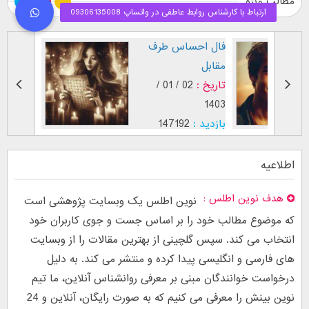
مطالب ویژه
طرز نگاه پسر عاشق (
فال احس
بر اساس [...]
مقابل
تاریخ :
29 / 12 /
تاریخ :
1403
1402
بازدید :
26753
بازدید :
2
موضوع :
جذب عشق
موضوع :
اطلاعیه
هدف نوین اطلس
نوین اطلس یک وبسایت پژوهشی است
که موضوع مطالب خود را بر اساس جست و جوی کاربران خود
انتخاب می کند. سپس گلچینی از بهترین مقالات را از وبسایت
های فارسی و انگلیسی پیدا کرده و منتشر می کند. به دلیل
درخواست خوانندگان مبنی بر معرفی روانشناس آنلاین، ما تیم
نوین بینش را معرفی می کنیم که به صورت رایگان، آنلاین و 24