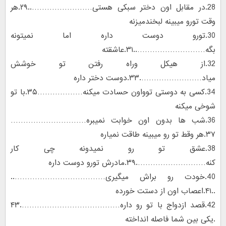
28.در مقابل اون دختر سبکی هستی……………………..۲۹.هر
وقت تورو میبینه لبخندمیزنه
30.تورو دوست داره اما نمیتونه
بگه………………………..۳۱.عاشقته
32.از هیکل وراه رفتن تو خوشش
میاد…………………….۳۳.دوست دختر داره
34.کسی به دوستی توواون حسادت میکنه………………۳۵.با تو
شوخی میکنه
36.شب ها بدون اون خوابت نمیبره…………………………
۳۷.هر وقط تو رو میبینه طاقت نمیاره
38.عشق تو رو نمیدونه چی کار
کنه……………………….۳۹.مادرش تورو دوست داره
40.خودت رو براش میگیری………………………………..
..۴۱.اعصاب اون از دستت خورده
42.قصد ازدواج با تو رو داره………………………………….۴۳
.یکی بین شما فاصله انداخته