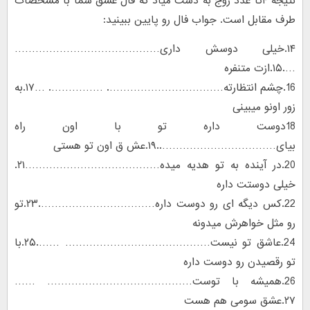
نتیجه ۴تا عدد زوج به دست میاد که فال عشق شما با مشخصات
طرف مقابل است. جواب فال رو پایین ببینید:
۱۴.خیلی دوسش داری……………………………………
….۱۵.ازت متنفره
16.چشم انتظارته……………………………. ……………. …۱۷.به
زور اونو میبینی
18دوست داره تو با اون راه
بیای……………………………..۱۹.عش ق اون تو هستی
20.در آینده به تو هدیه میده…………………………………۲۱.
خیلی دوستت داره
22.کس دیگه ای رو دوست داره…………………………….۲۳.تو
رو مثل خواهرش میدونه
24.عاشق تو نیست…………………………………… …….۲۵.با
تو رقصیدن رو دوست داره
26.همیشه با توست…………………………………… ……
۲۷.عشق سومی هم هست