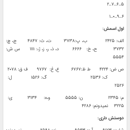
۵..۶..۷..۲
۶..۹..۰..۱
اول اسمش:
الف: ۲۴۲۵ ب، پ:۳۷۳۸ ت، ث: ۴۸۴۷ ج، چ:
۳۷۳۲ ح، خ: ۶۶۶۶ د، ذ، ر، ز، ژ،: ۱۱۱۱ س ش:
۵۵۵۴
ص ض: ۴۲۲۴ ط ظ:۶۷۶۷ ع، غ: ۹۷۶۷ ف ق: ۲۰۷۸
ک: ۲۵۳۶ گ: ۱۵۲۶ ل:
۲۵۲۶
م: ۲۳۴۵ ن: ۵۵۵۵ و،ه: ۳۱۳۴ ی:
۳۲۲۵ نمیدونم: ۴۲۸۶
دوستش داری: