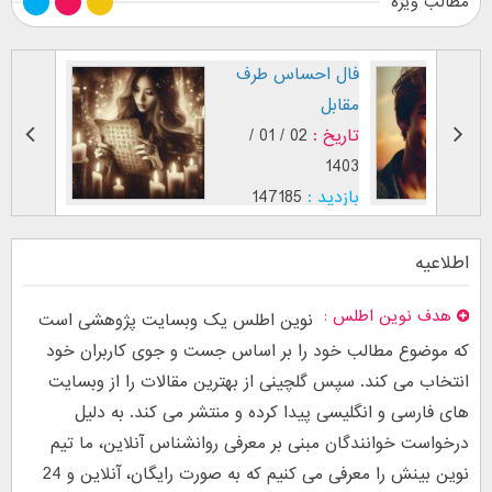
مطالب ویژه
طرز نگاه پسر عاشق (
فال اح
بر اساس [...]
مقابل
تاریخ :
29 / 12 /
تاریخ :
1403
1402
بازدید :
26749
بازدید :
موضوع :
جذب عشق
موضوع :
اطلاعیه
هدف نوین اطلس
نوین اطلس یک وبسایت پژوهشی است
که موضوع مطالب خود را بر اساس جست و جوی کاربران خود
انتخاب می کند. سپس گلچینی از بهترین مقالات را از وبسایت
های فارسی و انگلیسی پیدا کرده و منتشر می کند. به دلیل
درخواست خوانندگان مبنی بر معرفی روانشناس آنلاین، ما تیم
نوین بینش را معرفی می کنیم که به صورت رایگان، آنلاین و 24