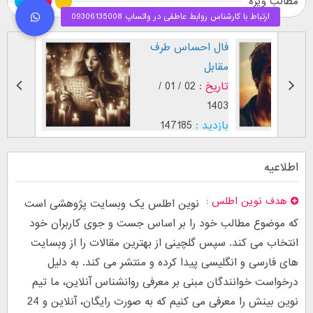
مطالب ویژه
طرز نگاه پسر عاشق (
فال اح
بر اساس [...]
مقابل
تاریخ :
29 / 12 /
تاریخ :
1403
1402
بازدید :
26750
بازدید :
موضوع :
جذب عشق
موضوع :
اطلاعیه
هدف نوین اطلس
نوین اطلس یک وبسایت پژوهشی است
که موضوع مطالب خود را بر اساس جست و جوی کاربران خود
انتخاب می کند. سپس گلچینی از بهترین مقالات را از وبسایت
های فارسی و انگلیسی پیدا کرده و منتشر می کند. به دلیل
درخواست خوانندگان مبنی بر معرفی روانشناس آنلاین، ما تیم
نوین بینش را معرفی می کنیم که به صورت رایگان، آنلاین و 24