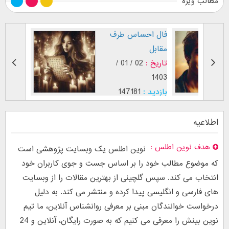
مطالب ویژه
طرز نگاه پسر عاشق (
فال احس
بر اساس [...]
مقابل
تاریخ :
29 / 12 /
تاریخ :
1403
1402
بازدید :
26746
بازدید :
1
موضوع :
جذب عشق
موضوع :
اطلاعیه
هدف نوین اطلس
نوین اطلس یک وبسایت پژوهشی است
که موضوع مطالب خود را بر اساس جست و جوی کاربران خود
انتخاب می کند. سپس گلچینی از بهترین مقالات را از وبسایت
های فارسی و انگلیسی پیدا کرده و منتشر می کند. به دلیل
درخواست خوانندگان مبنی بر معرفی روانشناس آنلاین، ما تیم
نوین بینش را معرفی می کنیم که به صورت رایگان، آنلاین و 24