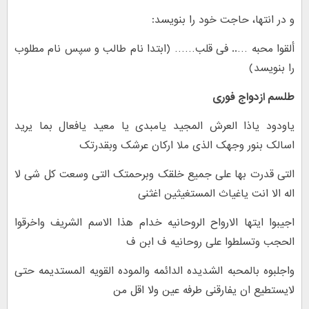
و در انتها، حاجت خود را بنویسد:
ألقوا محبه ….. فى قلب…… (ابتدا نام طالب و سپس نام مطلوب
را بنویسد)
طلسم ازدواج فوری
یاودود یاذا العرش المجید یامبدی یا معید یافعال بما یرید
اسالک بنور وجهک الذی ملا ارکان عرشک وبقدرتک
التی قدرت بها على جمیع خلقک وبرحمتک التى وسعت کل شی لا
اله الا انت یاغیاث المستغیثین اغثنی
اجیبوا ایتها الارواح الروحانیه خدام هذا الاسم الشریف واخرقوا
الحجب وتسلطوا على روحانیه ف ابن ف
واجلبوه بالمحبه الشدیده الدائمه والموده القویه المستدیمه حتى
لایستطیع ان یفارقنی طرفه عین ولا اقل من