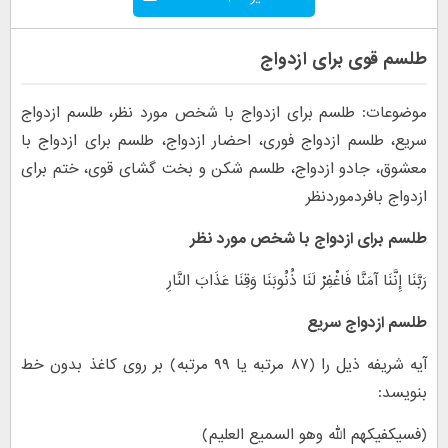
طلسم قوی برای ازدواج
موضوعات: طلسم برای ازدواج با شخص مورد نظر، طلسم ازدواج
سریع، طلسم ازدواج فوری، احضار ازدواج، طلسم برای ازدواج با
معشوق، جادو ازدواج، طلسم شکن و بخت گشای قوی، ختم برای
ازدواج بافردموردنظر
طلسم برای ازدواج با شخص مورد نظر
رَبَّنَا إِنَّنَا آمَنَّا فَاغْفِرْ لَنَا ذُنُوبَنَا وَقِنَا عَذَابَ النَّارِ
طلسم ازدواج سریع
آیه شریفه ذیل را (۸۷ مرتبه یا ۹۹ مرتبه) بر روی کاغذ بدون خط
بنویسد:
(فسیکفیکهم الله وهو السمیع العلیم)