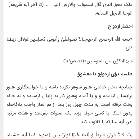
ذلک بحق الذی قال لسموات والارض اتیا …. (تا آخر آیه شریفه)
الوحا العجل الساعه.
احضار ازدواج
«بسم الله الرحمن الرحیم..آلّا تَعلواعَلَیَّ وَأتونی مُسلِمینَ.لَولااَن رَبَطنا
عَلیَ
قَلبِهالِتَکوُنَ مِنَ المومِنین»(قصص/۱۰)
طلسم برای ازدواج با معشوق
چنانچه دختر خانمی هنوز شوهر نکرده باشه و یا خواستگاری هنوز
برایشان نیامده و و یا آمده وهنوز کار به پایان نرسیده و به خانه
بخت نرفته است به مدت چهل روز بعد از هر نماز واجب بلافاصله
بدون اینکه با کسی حرف بزند یک صلوات بفرستد و هفت مرتبه
این آیه مبارکه را تلاوت کند
رَبِّ لا تَـذَرنی فَـرداً وَ اَنتَ خَیرُا لوارثـیـن (سوره انبیا آیه هشتاد