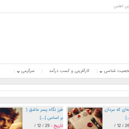
وین اطلس
صیت شناسی
کارآفرینی و کسب درآمد
سرگرمی
‌ای که مردان
طرز نگاه پسر عاشق (
.]
بر اساس [...]
26 / 12 /
تاریخ :
29 / 12 /