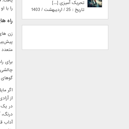
یافت. ف
تحریک آمیزی [...]
را با ا
تاریخ : 25 / اردیبهشت / 1403
راه ها
زن های
پیش‌بی
متعدد و
برای را
چالشی ل
گوهای ط
اگر مایل
از آزاد
در یک 
درنگ، آ
آداب ق