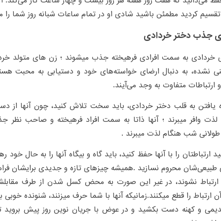
قط می‌دانید که هفت روز هفته هر روز بیست و چهار ساعت کار می‌کند. ا
و تقسیم کردید مطمئن باشید شادی او در تمام ساعات شبانه روز شما را م
ی جذب دختر خردادی
 خردادی به سمت افرادی فرهیخته جذب میشوند ؛ زن های متولد خردا
نی نشده، به دنبال ارضای خواسته‌های خود و دستیابی به محبت هستن
 ارتباطات متفاوت به وجد می‌آیند.
ه یافتن به قلب دختر خردادی، باید سخت تلاش کنید، چون آنها از دس
ذت وافر میبرند ؛ آنها ذاتا به سمت افراد فرهیخته و صاحب نظر جذب
ولانی شب هنگام لذت میبرند .
ید ارتباطتان را با آنها حفظ کنید، باید گاه و بیگاه آنها را به حال خود ره
ی طبیعی‌شان محروم نسازید .همیشه چیزهای تازه و جدیدی برایشان فراهم
ارتباط نشوند، در غیر این صورت به محض کسل شدن از طرف مقابلش
ن ارتباط را قطع میکنند.زمانیکه آنها با شما حرف میزنند، شنونده خوبی بر
دیمی و کهنه دست بکشید و در عوض با جریان نوین روز پیش بروید ت