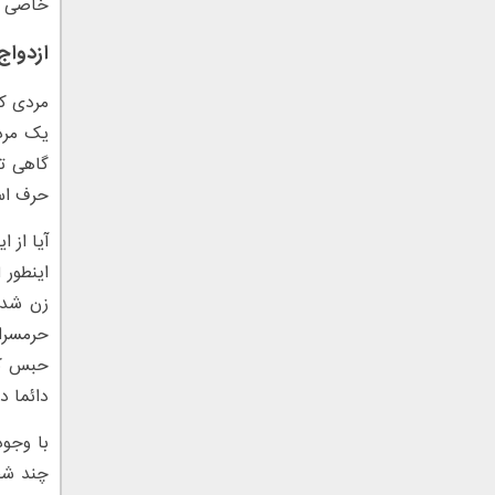
خاصی د
ازدواج
مردی که
یک مرد
گاهی ت
حرف است
آیا از 
اینطور 
زن شده 
حرمسرا
حبس کرد
دائما د
با وجود
چند شخ