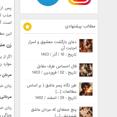
پس از 
جذب کرد
است. آی
مطالب پیشنهادی
این مطل
دعای بازگشت معشوق و اسرار
زن متو
اجابت آن
تاریخ : 10 / آذر / 1403
اگر از 
موارد ز
فال احساس طرف مقابل
تاریخ : 02 / فروردین / 1403
مردان م
طرز نگاه پسر عاشق ( بر اساس
زنان خر
مطالعات [...]
مردانی
تاریخ : 29 / اسفند / 1402
زنان خ
پنج جمله‌ای که مردان عاشق
ویژگی ر
شنیدنش [...]