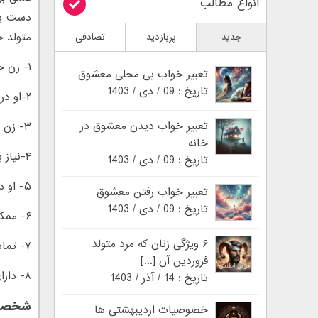
انواع مطالب
دست یا
متولد خ
جدید
پربازدید
تصادفی
۱- زن خردادی از عشوه گری لذت می برد
تعبیر خواب بی محلی معشوق
تاریخ : 09 / دی / 1403
۲-او در عشق واقعا حساس و آسیب پذیر است
تعبیر خواب دیدن معشوق در
۳- زن خردادی می تواند از نظر احساسی وابسته شود
خانه
۴-نیاز به عشقی قابل درک دارد
تاریخ : 09 / دی / 1403
۵- او در عشق غرق در احساسات پریشان است
تعبیر خواب رفتن معشوق
تاریخ : 09 / دی / 1403
۶- ممکن است وقتی عاشق می شود دارای ظاهر سرد باشد
۶ ویژگی زنان که مرد متولد
۷- تمایل به مهار و سرکوب هیجانات ناشی از عشق دارد
فروردین آن [...]
۸- دارای احساسات عمیقی است اما ابراز عشق برایش دشوار خواهد بود
تاریخ : 14 / آذر / 1403
شخصیت
خصوصیات اردیبهشتی ها