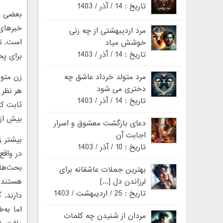
تاریخ : 14 / آذر / 1403
بعضی از
خبرهای 
مرد اردیبهشتی از چه زنی
است. تو
خوشش میاد
تاریخ : 14 / آذر / 1403
برای پخ
مرد متولد خرداد عاشق چه
زن متول
دختری می شود
هر نظر 
تاریخ : 14 / آذر / 1403
ثابت کن
بیش از 
دعای بازگشت معشوق و اسرار
اجابت آن
بیشتر ز
تاریخ : 10 / آذر / 1403
در واقع
بحث‌ها
بهترین جملات عاشقانه برای
لرزاندن دل [...]
هستند)
تاریخ : 25 / اردیبهشت / 1403
دارند.
اما به‌
مردان از شنیدن چه کلمات