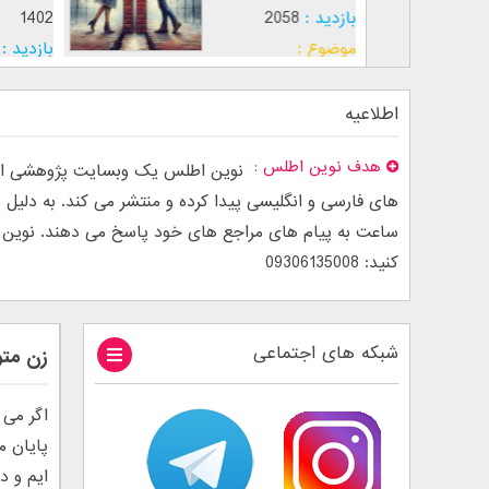
بازدید :
2058
1402
موضوع :
بازدید :
موضوع :
اطلاعیه
هدف نوین اطلس
نوین اطلس یک وبسایت پژوهشی است
ساعت به پیام های مراجع های خود پاسخ می دهند. نوین اطل
کنید: 09306135008
شبکه های اجتماعی
زن متو
اگر می 
پایان م
ایم و د