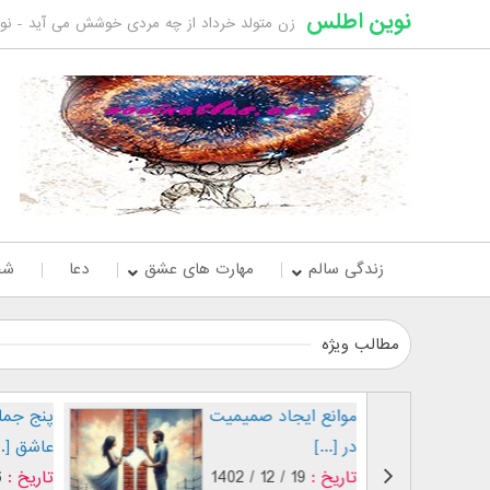
نوین اطلس
زن متولد خرداد از چه مردی خوشش می آید - ن
زندگی سالم
مهارت های عشق
دعا
شخ
مطالب ویژه
موانع ایجاد صمیمیت
پنج جمله
در [...]
عاشق [..
تاریخ :
19 / 12 / 1402
تاریخ :