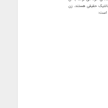
مانتیک حقیقی هستند. زن
 است: