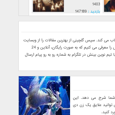
3
1403
بازدید :
147189
ب
ق
موضوع :
م
ی کند. سپس گلچینی از بهترین مقالات را از وبسایت
های فارسی و انگلیسی پیدا کرده و منتشر می کند. به دلیل درخواست خوانندگان مبنی بر معرفی روانشناس آنلاین، ما تیم نوین بینش را معرفی می کنیم که به صورت رایگان، آنلاین و 24
م نوین بینش در تلگرام به شماره رو به رو پیام ارسال
شما شرح می دهد. این
 توانید علایق یک زن دی
د کنید.