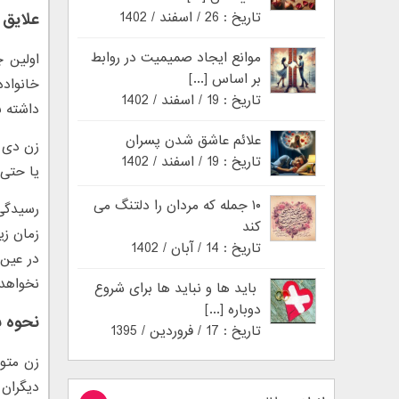
تاریخ : 26 / اسفند / 1402
علایق 
موانع ایجاد صمیمیت در روابط
اولین 
بر اساس [...]
خانواده
تاریخ : 19 / اسفند / 1402
داشته ب
علائم عاشق شدن پسران
زن دی م
تاریخ : 19 / اسفند / 1402
یا حتی 
۱۰ جمله که مردان را دلتنگ می
رسیدگی
کند
زمان زی
تاریخ : 14 / آبان / 1402
در عین
نخواهد 
باید ها و نباید ها برای شروع
دوباره [...]
نحوه ب
تاریخ : 17 / فروردین / 1395
زن متول
دیگران 