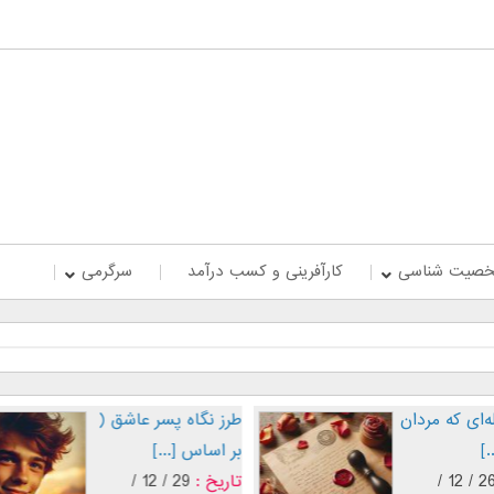
صیت شناسی
کارآفرینی و کسب درآمد
سرگرمی
پنج جمله‌ای که مردان
طرز نگاه پسر عاشق
عاشق [...]
بر اساس [...]
تاریخ :
26 / 12 /
تاریخ :
29 / 12 /