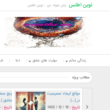
نوین اطلس
زنان متولد دی - نوین اطلس
زندگی سالم
مهارت های عشق
دعا
شخ
مطالب ویژه
اشق شدن
موانع ایجاد صمیمیت
در [...]
19 / 12 / 1
تاریخ :
19 / 12 / 1402