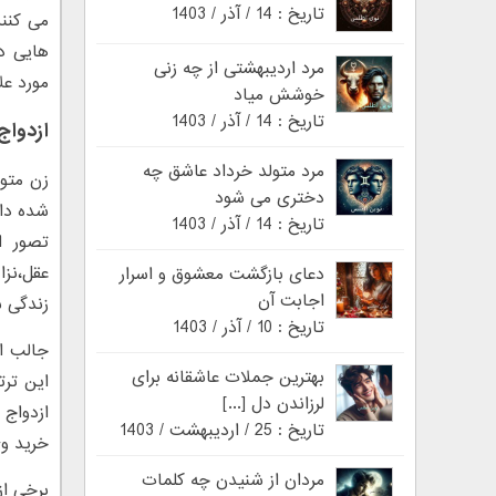
تاریخ : 14 / آذر / 1403
می کنند
هایی دا
مرد اردیبهشتی از چه زنی
مورد عل
خوشش میاد
تاریخ : 14 / آذر / 1403
ازدواج
مرد متولد خرداد عاشق چه
زن متول
دختری می شود
شده داش
تاریخ : 14 / آذر / 1403
تصور ا
عقل،نزا
دعای بازگشت معشوق و اسرار
اجابت آن
زندگی 
تاریخ : 10 / آذر / 1403
جالب اس
بهترین جملات عاشقانه برای
این ترت
لرزاندن دل [...]
ازدواج 
تاریخ : 25 / اردیبهشت / 1403
خرید وی
مردان از شنیدن چه کلمات
برخی از