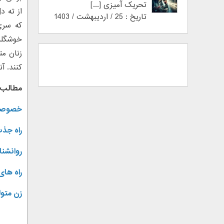
تحریک آمیزی [...]
از ته د
تاریخ : 25 / اردیبهشت / 1403
که سری
خوشگلش 
کنند. آ
مطالب 
خصوصیا
راه جذب
روانشن
راه ها
زن متو