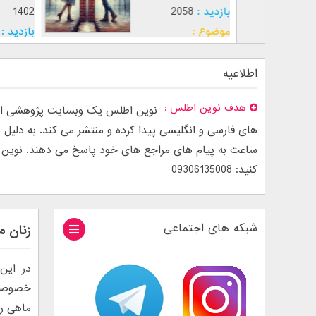
5050
بازدید :
2058
:
جذب عشق
موضوع :
اطلاعیه
هدف نوین اطلس
نوین اطلس یک وبسایت پژوهشی است
ساعت به پیام های مراجع های خود پاسخ می دهند. نوین اطل
کنید: 09306135008
شبکه های اجتماعی
زنان م
در این
خصوصیا
ماهی را