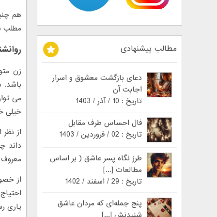
هم چنین
مطلب به
مطالب پیشنهادی
روانشن
زن متو
دعای بازگشت معشوق و اسرار
باشد. د
اجابت آن
می توا
تاریخ : 10 / آذر / 1403
خیلی خ
فال احساس طرف مقابل
از نظر
تاریخ : 02 / فروردین / 1403
داند چ
طرز نگاه پسر عاشق ( بر اساس
معروف ه
مطالعات [...]
از خصو
تاریخ : 29 / اسفند / 1402
احتیاج 
پنج جمله‌ای که مردان عاشق
یاری رس
شنیدنش [...]