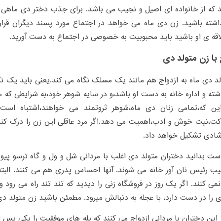
 که از خانواده ای اصیل و نجیب می باشد. برای جذب دختر دی ماهی ن
شته باشید. زن دی ماه می خواهد در اجتماع مورد پسند دیگران قرار 
اقه ی او باشید باید محبوبیت به خصوصی در اجتماع به دست آورید.
 با زن متولد دی
د دی ماه به ازدواج هم مانند یک مسلک نگاه می کند.یعنی باید یک نگ
ته و اداره خانه به دست او باشد،و در سایه شوهر خود،به شرایطی که 
ین که،تمامی زنان دی ماه،شوهر ثروتمند می خواهند،اشتباه است.
کت،نیت خوش و ادب،اهمیت می دهد.اگر مرد عاقلی این زن را درک کند،
شادی تشکیل خواهد داد.
ت بدانید دختران متولد دی اغلب با مردانی شل و ول و گاه ترسو پیون
یب رئیس نان آور خانه می شوند. آنها احساس پدری هم می کنند. البته 
نمی کنند. اگر یک روز در فروشگاه زنی را دیدید که تند تند راه می رو
 را در دست دارد، با عجله به دنبالش میرود. مطمئن باشید زن متولد دی 
 این دختران با مردانی ازدواج می کنند که پله های موفقیت را یکی پس ا