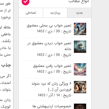
انواع مطالب
طور مست
تر از 
جدید
پربازدید
تصادفی
برخورد 
تعبیر خواب بی محلی معشوق
علاقه ا
تاریخ : 09 / دی / 1403
عاطفی ن
بکشد. م
تعبیر خواب دیدن معشوق در
یا مادر
خانه
حتی ماه
تاریخ : 09 / دی / 1403
جذب د
تعبیر خواب رفتن معشوق
تاریخ : 09 / دی / 1403
اگر می 
اعتماد،
۶ ویژگی زنان که مرد متولد
فروردین آن [...]
بتواند 
تاریخ : 14 / آذر / 1403
زنان مت
خصوصیات اردیبهشتی ها
کوچک بز