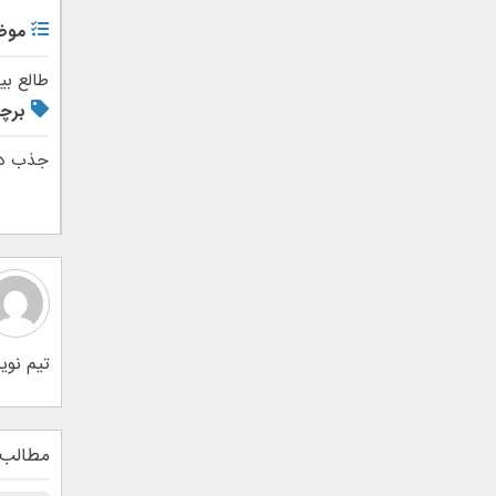
موض
طالع بی
برچ
جذب دخ
تیم نوین اطلس 1734 نوشته در ن
مطالب 