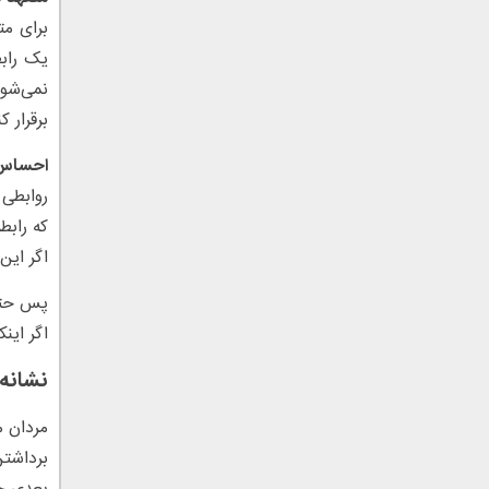
برای مت
یک رابط
نمی‌شود
برقرار کن
احساس م
روابطی 
که رابط
اگر این
پس حتما
اگر این
نشانه 
مردان م
برداشت