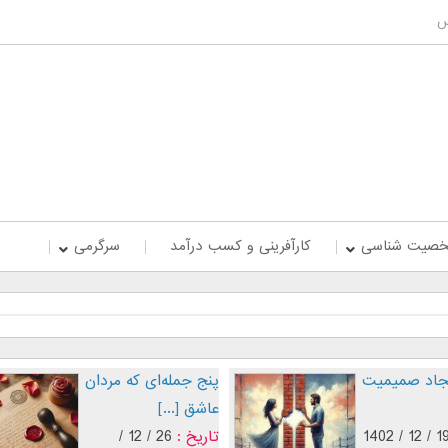
س
صیت شناسی
کارآفرینی و کسب درآمد
سرگرمی
یجاد صمیمیت
پنج جمله‌ای که مردان
عاشق [...]
19 / 12 / 14
تاریخ :
26 / 12 /