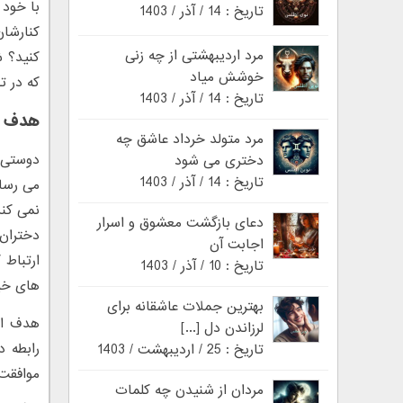
با خود 
تاریخ : 14 / آذر / 1403
کنارشان
مرد اردیبهشتی از چه زنی
کنید؟ ش
خوشش میاد
که در ت
تاریخ : 14 / آذر / 1403
هدف پ
مرد متولد خرداد عاشق چه
دوستی ه
دختری می شود
تاریخ : 14 / آذر / 1403
می رسان
نمی کند
دعای بازگشت معشوق و اسرار
دختران 
اجابت آن
ارتباط 
تاریخ : 10 / آذر / 1403
های خیا
بهترین جملات عاشقانه برای
هدف ای
لرزاندن دل [...]
رابطه د
تاریخ : 25 / اردیبهشت / 1403
موافقت 
مردان از شنیدن چه کلمات