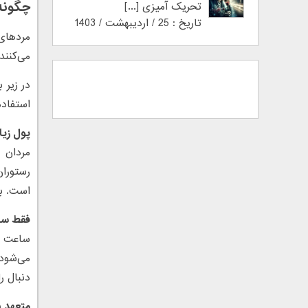
چگونه
تحریک آمیزی [...]
تاریخ : 25 / اردیبهشت / 1403
مردهای
می‌کنند
در زیر 
استفاده 
پول زیا
مردان پ
رستوران
است. با
فقط سا
ساعت را
می‌شود 
دنبال رابطه‌جنسی 
متعهد 