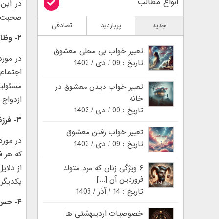
انواع مطالب
در این 
صحبت ه
جدید
پربازدید
تصادفی
۲- وظایف در زندگی:
تعبیر خواب بی محلی معشوق
در مور
تاریخ : 09 / دی / 1403
اجتماع
مسئولیت
تعبیر خواب دیدن معشوق در
خانه
ازدواج
تاریخ : 09 / دی / 1403
۳- فرزند در زندگی:
تعبیر خواب رفتن معشوق
در مورد
تاریخ : 09 / دی / 1403
که هر ف
از دلای
۶ ویژگی زنان که مرد متولد
فروردین آن [...]
یکدیگر 
تاریخ : 14 / آذر / 1403
۴- حس مسئولیت و بودن در کنار خانواده:
خصوصیات اردیبهشتی ها