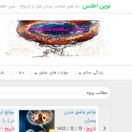
نوین اطلس
راه های شناخت مردان قبل از ازدواج - نوین اطل
زندگی سالم
مهارت های عشق
دعا
شخ
مطالب ویژه
علائم عاشق شدن
موانع ا
پسران
در [...]
تاریخ :
19 / 12 / 1402
تاریخ :
02