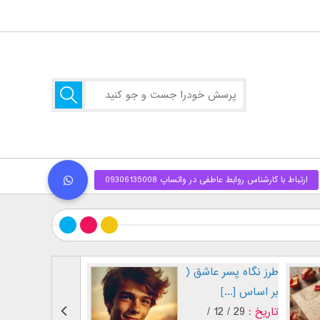
طرز نگاه پسر عاشق (
فال احساس طرف
بر اساس [...]
مقابل
تاریخ :
29 / 12 /
تاریخ :
02 / 01 /