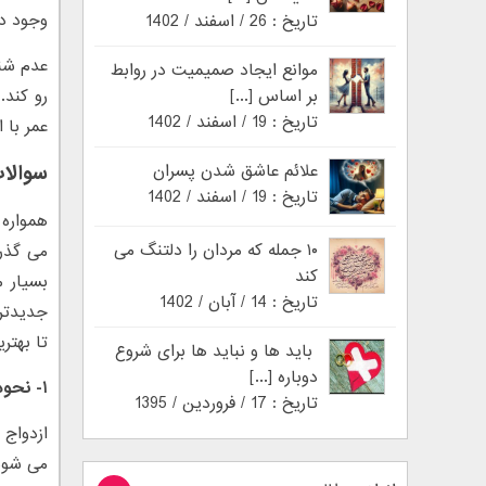
وجود دا
تاریخ : 26 / اسفند / 1402
عدم شنا
موانع ایجاد صمیمیت در روابط
بر اساس [...]
رو کند
تاریخ : 19 / اسفند / 1402
عمر با ا
علائم عاشق شدن پسران
سوالات
تاریخ : 19 / اسفند / 1402
همواره 
۱۰ جمله که مردان را دلتنگ می
می گذرد
کند
بسیار 
تاریخ : 14 / آبان / 1402
جدیدتری
تا بهتر
باید ها و نباید ها برای شروع
دوباره [...]
۱- نحوه تصمیم گیری:
تاریخ : 17 / فروردین / 1395
ازدواج
می شود،