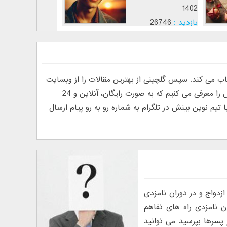
1403
1402
بازدید :
26746
بازدید :
147182
موضوع :
جذب عشق
موضوع :
ی کند. سپس گلچینی از بهترین مقالات را از وبسایت
های فارسی و انگلیسی پیدا کرده و منتشر می کند. به دلیل درخواست خوانندگان مبنی بر معرفی روانشناس آنلاین، ما تیم نوین بینش را معرفی می کنیم که به صورت رایگان، آنلاین و 24
م نوین بینش در تلگرام به شماره رو به رو پیام ارسال
زدواج و در دوران نامزدی
 نامزدی راه های تفاهم
ز پسرها بپرسید می توانید