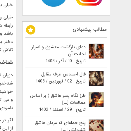
خیلی به
خیلی وق
رابطه ه
مطالب پیشنهادی
باشد و 
دختر بر
دعای بازگشت معشوق و اسرار
تلاش کر
اجابت آن
تاریخ : 10 / آذر / 1403
شناخت 
فال احساس طرف مقابل
تاریخ : 02 / فروردین / 1403
شناختن 
خواهید 
طرز نگاه پسر عاشق ( بر اساس
و می تو
مطالعات [...]
نامزدی 
تاریخ : 29 / اسفند / 1402
اگر در 
پنج جمله‌ای که مردان عاشق
از این 
شنیدنش [...]