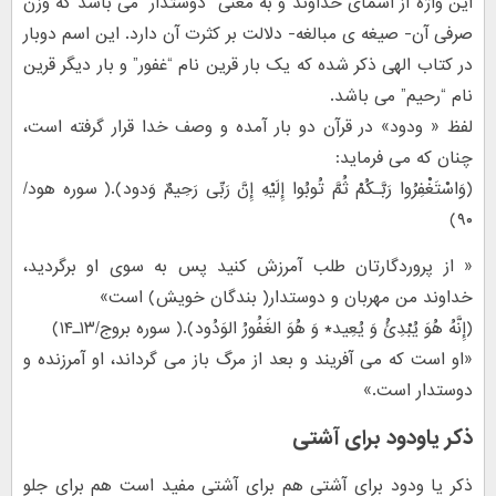
این واژه از اسمای خداوند و به معنی “دوستدار” می باشد که وزن
صرفی آن- صیغه ی مبالغه- دلالت بر کثرت آن دارد. این اسم دوبار
در کتاب الهی ذکر شده که یک بار قرین نام “غفور” و بار دیگر قرین
نام “رحیم” می باشد.
لفظ « ودود» در قرآن دو بار آمده و وصف خدا قرار گرفته است،
چنان که مى فرماید:
(وَاسْتَغْفِرُوا رَبَّـکُمْ ثُمَّ تُوبُوا إِلَیْهِ إِنَّ رَبِّى رَحِیمٌ وَدود).( سوره هود/
۹۰)
« از پروردگارتان طلب آمرزش کنید پس به سوى او برگردید،
خداوند من مهربان و دوستدار( بندگان خویش) است»
(إِنَّهُ هُوَ یُبْدِئُ وَ یُعِید* وَ هُوَ الغَفُورُ الوَدُود).( سوره بروج/۱۳ـ۱۴)
«او است که مى آفریند و بعد از مرگ باز مى گرداند، او آمرزنده و
دوستدار است.»
ذکر یاودود برای آشتی
ذکر یا ودود برای آشتی هم برای آشتی مفید است هم برای جلو