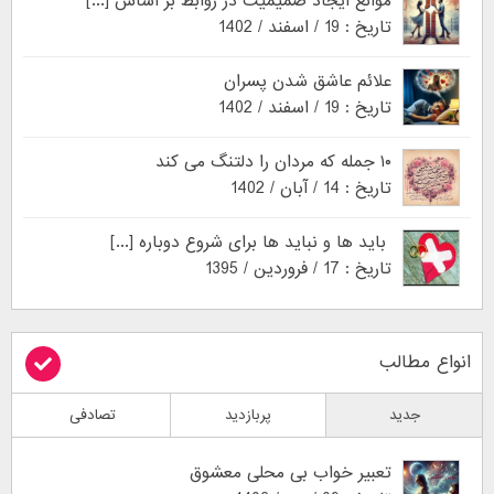
موانع ایجاد صمیمیت در روابط بر اساس [...]
تاریخ : 19 / اسفند / 1402
علائم عاشق شدن پسران
تاریخ : 19 / اسفند / 1402
۱۰ جمله که مردان را دلتنگ می کند
تاریخ : 14 / آبان / 1402
باید ها و نباید ها برای شروع دوباره [...]
تاریخ : 17 / فروردین / 1395
انواع مطالب
جدید
پربازدید
تصادفی
تعبیر خواب بی محلی معشوق