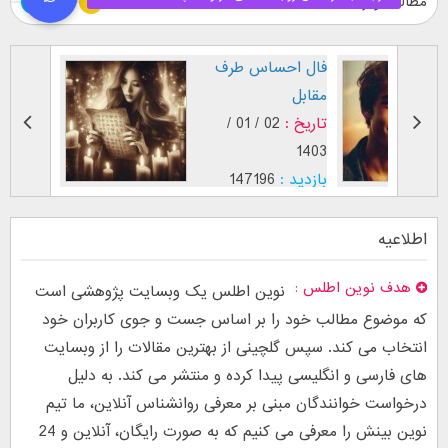
مطالب ویژه
طرز نگاه پسر عاشق (
فال اح
بر اساس [...]
مقابل
تاریخ :
29 / 12 /
تاریخ :
1403
1402
بازدید :
26761
بازدید :
موضوع :
جذب عشق
موضوع :
اطلاعیه
هدف نوین اطلس
نوین اطلس یک وبسایت پژوهشی است
که موضوع مطالب خود را بر اساس جست و جوی کاربران خود
انتخاب می کند. سپس گلچینی از بهترین مقالات را از وبسایت
های فارسی و انگلیسی پیدا کرده و منتشر می کند. به دلیل
درخواست خوانندگان مبنی بر معرفی روانشناس آنلاین، ما تیم
نوین بینش را معرفی می کنیم که به صورت رایگان، آنلاین و 24