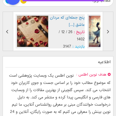
مطالب ویژه
پنج جمله‌ای که مردان
طرز نگاه
عاشق [...]
بر اساس [
تاریخ :
26 / 12 /
تاریخ :
1402
1402
بازدید :
3147
بازدید :
موضوع :
موضوع 
اطلاعیه
هدف نوین اطلس
نوین اطلس یک وبسایت پژوهشی است
که موضوع مطالب خود را بر اساس جست و جوی کاربران خود
انتخاب می کند. سپس گلچینی از بهترین مقالات را از وبسایت
های فارسی و انگلیسی پیدا کرده و منتشر می کند. به دلیل
درخواست خوانندگان مبنی بر معرفی روانشناس آنلاین، ما تیم
نوین بینش را معرفی می کنیم که به صورت رایگان، آنلاین و 24