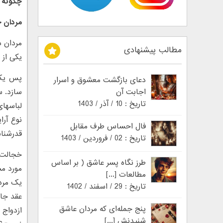
چگونه م
مردان 
مردان د
مطالب پیشنهادی
یکی از 
پس یک ز
دعای بازگشت معشوق و اسرار
اجابت آن
سازد. س
تاریخ : 10 / آذر / 1403
لباسهای
نوع آرا
فال احساس طرف مقابل
قدرشناس
تاریخ : 02 / فروردین / 1403
خجالت 
طرز نگاه پسر عاشق ( بر اساس
مورد مس
مطالعات [...]
یک مرد 
تاریخ : 29 / اسفند / 1402
عقد جار
پنج جمله‌ای که مردان عاشق
ازدواج
شنیدنش [...]