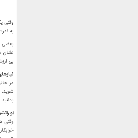
وقتی یک
به ندرت
بعضی ا
نشان ده
بی ارزش
نیازهای
در حال
شوید. ر
بدانید 
او راتش
وقتی هم
خرابکار