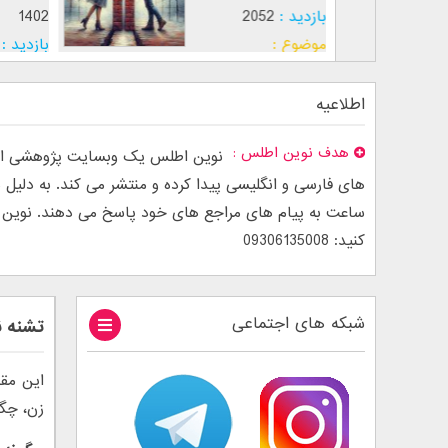
بازدید :
2052
 عشق
موضوع :
اطلاعیه
هدف نوین اطلس
نوین اطلس یک وبسایت پژوهشی است
ساعت به پیام های مراجع های خود پاسخ می دهند. نوین اطل
کنید: 09306135008
شبکه های اجتماعی
تشنه ن
این مقا
زن، چگو