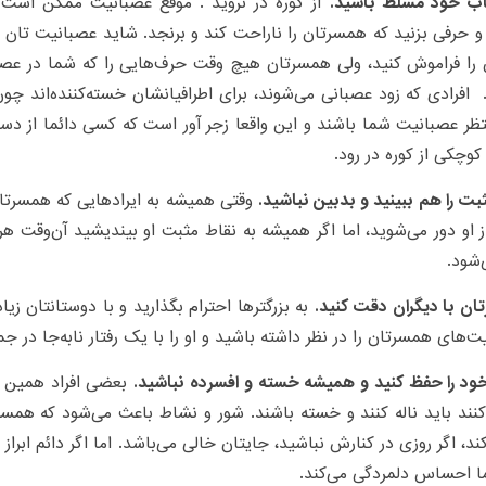
اب خود مسلط باشید.
از کوره در نروید . موقع عصبانیت ممکن است م
و حرفی بزنید که همسرتان را ناراحت کند و برنجد. شاید عصبانیت تان 
را فراموش کنید، ولی همسرتان هیچ وقت حرف‌هایی را که شما در عصبانی
. افرادی که زود عصبانی می‌شوند، برای اطرافیانشان خسته‌کننده‌اند چون
تظر عصبانیت شما باشند و این واقعا زجر آور است که کسی دائما از د
کوچکی از کوره در رود.
بت را هم ببینید و بدبین نباشید.
وقتی همیشه به ایرادهایی که همسرتان د
ز او دور می‌شوید، اما اگر همیشه به نقاط مثبت او بیندیشید آن‌وقت هر ر
‌شود.
رتان با دیگران دقت کنید.
به بزرگترها احترام بگذارید و با دوستانتان زیاد
های همسرتان را در نظر داشته باشید و او را با یک رفتار نابه‌جا در جمع
ود را حفظ کنید و همیشه خسته و افسرده نباشید.
بعضی افراد همین ک
کنند باید ناله کنند و خسته باشند. شور و نشاط باعث می‌شود که هم
د، اگر روزی در کنارش نباشید، جایتان خالی می‌باشد. اما اگر دائم ابراز
ا احساس دلمردگی می‌کند.