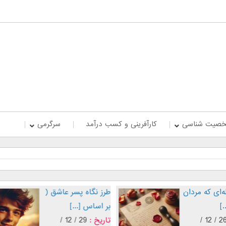
صیت شناسی
کارآفرینی و کسب درآمد
سرگرمی
پنج جمله‌ای که مردان
طرز نگاه پسر عاشق (
عاشق [...]
بر اساس [...]
تاریخ :
26 / 12 /
تاریخ :
29 / 12 /