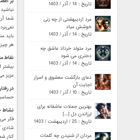
بر اعص
تاریخ : 14 / آذر / 1403
نباشید 
شما آن 
مرد اردیبهشتی از چه زنی
خوشش میاد
نمی‌برد
تاریخ : 14 / آذر / 1403
باید من
هر چیز 
مرد متولد خرداد عاشق چه
دختری می شود
نقاط مث
تاریخ : 14 / آذر / 1403
بیشتر ا
عزیز می
دعای بازگشت معشوق و اسرار
اجابت آن
در رفتا
تاریخ : 10 / آذر / 1403
حساسیت‌
بهترین جملات عاشقانه برای
نشاط خ
لرزاندن دل [...]
فکر می‌
تاریخ : 25 / اردیبهشت / 1403
شادی کن
مردان از شنیدن چه کلمات
کنار شم