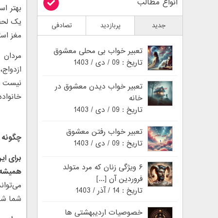
انواع مطالب
بهتر اس
یک لحظه
جدید
پربازدید
تصادفی
مغز است
تعبیر خواب بی محلی معشوق
مردان 
تاریخ : 09 / دی / 1403
ازدواج،
نیست که
تعبیر خواب دیدن معشوق در
خانواده
خانه
تاریخ : 09 / دی / 1403
تعبیر خواب رفتن معشوق
چگونه ش
تاریخ : 09 / دی / 1403
برای ای
۶ ویژگی زنان که مرد متولد
همیشه 
فروردین آن [...]
می‌توان
تاریخ : 14 / آذر / 1403
شما شو
خصوصیات اردیبهشتی ها