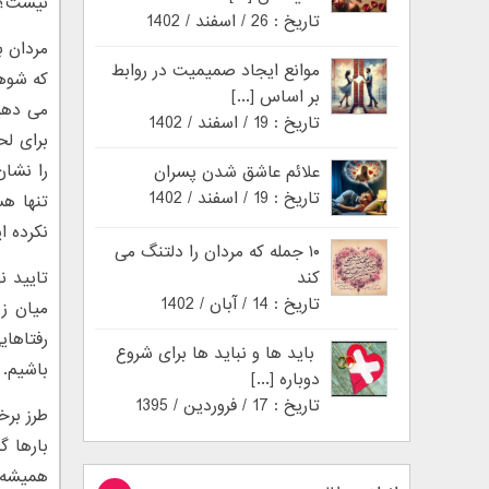
نیست؟
تاریخ : 26 / اسفند / 1402
مردان ب
موانع ایجاد صمیمیت در روابط
که شوهر
بر اساس [...]
می دهید
تاریخ : 19 / اسفند / 1402
برای ل
را نشان
علائم عاشق شدن پسران
تاریخ : 19 / اسفند / 1402
تنها هس
نکرده ا
۱۰ جمله که مردان را دلتنگ می
کند
تایید ن
تاریخ : 14 / آبان / 1402
میان زن
رفتاهای
باید ها و نباید ها برای شروع
باشیم.
دوباره [...]
تاریخ : 17 / فروردین / 1395
طرز برخ
بارها گ
همیشه 