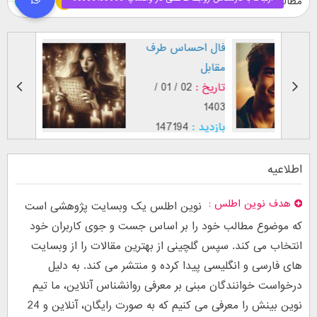
مطالب ویژه
طرز نگاه پسر عاشق (
فال اح
بر اساس [...]
مقابل
تاریخ :
29 / 12 /
تاریخ :
1403
1402
بازدید :
26760
بازدید :
موضوع :
جذب عشق
موضوع :
اطلاعیه
هدف نوین اطلس
نوین اطلس یک وبسایت پژوهشی است
که موضوع مطالب خود را بر اساس جست و جوی کاربران خود
انتخاب می کند. سپس گلچینی از بهترین مقالات را از وبسایت
های فارسی و انگلیسی پیدا کرده و منتشر می کند. به دلیل
درخواست خوانندگان مبنی بر معرفی روانشناس آنلاین، ما تیم
نوین بینش را معرفی می کنیم که به صورت رایگان، آنلاین و 24