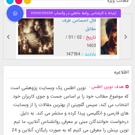
مطالب ویژه
طرز نگاه پسر عاشق (
فال اح
بر اساس [...]
مقابل
تاریخ :
29 / 12 /
تاریخ :
1403
1402
بازدید :
26760
بازدید :
موضوع :
جذب عشق
موضوع :
اطلاعیه
هدف نوین اطلس
نوین اطلس یک وبسایت پژوهشی است
که موضوع مطالب خود را بر اساس جست و جوی کاربران خود
انتخاب می کند. سپس گلچینی از بهترین مقالات را از وبسایت
های فارسی و انگلیسی پیدا کرده و منتشر می کند. به دلیل
درخواست خوانندگان مبنی بر معرفی روانشناس آنلاین، ما تیم
نوین بینش را معرفی می کنیم که به صورت رایگان، آنلاین و 24