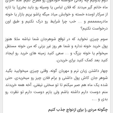
دوم بدونیم چه زمانی خواسته خودمون رو مطرح کنیم. مثلا آخرای
ماه خانم گیر میدند که فلان لباس یا وسیله رو باید بخری! یا تازه
از سرکار اومده خسته و خوابش میاد میگه پاشو بریم بازار یا خونه
مادرمممممم و … خب چرا شرایط رو درک نکنیم و طبق اون
درخواست نکنیم؟
سوم چیزی نخواید که در توقع شوهرجان شما نباشه مثلا هنوز
پول خرید خونه نداره و شما هر روز غرر بزنی که من خونه مستقل
میخوام یا خونه بزرگ و … سعی کنید زمینه های خرید رو ایجاد
کنید بعد کمک کنید برای خریدن.
چهار داشتن زیان نرم و مهربان گونه. وقتی چیزی میخوایید بگید
شوهر جان کاش پول داشتی و برام فلان چیز رو میخریدی. حتی
شده یک ماه هم صبر میکنم تا تو سختی نیفتی. آخه همه خریدند
منم دوست دارم داشته باشم ولی بازم دوست دارم تو نظرت رو
بدی و ….
چگونه مردی را برای ازدواج جذب کنیم