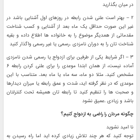
در ﻣﯿﺎن ﺑﮕﺬارﯾﺪ
۲ – ﺑﻬﺘﺮ اﺳﺖ ﻋﻠﻨﯽ ﺷﺪن راﺑﻄﻪ در روزﻫﺎی اول آﺷﻨﺎﯾﯽ ﺑﺎﺷﺪ در
ﻏﯿﺮ اﯾﻦ ﺻﻮرت ﺣﺪاﻗﻞ ﯾﮏ ﻣﺎﻩ ﺑﻌﺪ از آﺷﻨﺎﯾﯽ و ﮐﺴﺐ ﺷﻨﺎﺧﺖ
ﻣﻘﺪﻣﺎﺗﯽ از ﻫﻤﺪﯾﮕﺮ ﻣﻮﺿﻮع را ﺑﻪ ﺧﺎﻧﻮادﻩ ﻫﺎ اﻃﻼع دادﻩ و ﺑﻘﯿﻪ
ﺷﻨﺎﺧﺖ ﺗﺎن را ﺑﻪ دوران ﻧﺎﻣﺰدی .رﺳﻤﯽ ﯾﺎ ﻏﯿﺮ رﺳﻤﯽ واﮔﺬار ﮐﻨﯿﺪ
۳ – اﮔﺮ ﺷﺮاﯾﻂ ﯾﮑﯽ از ﻃﺮﻓﯿﻦ ﺑﺮای ازدواج ﯾﺎ رﺳﻤﯽ ﺷﺪن ﻧﺎﻣﺰدی
آﻣﺎدﻩ ﻧﯿﺴﺖ، از ﻫﻤﺎن اﺑﺘﺪا ﻣﻮﻋﺪی را ﺑﺮای ﻋﻠﻨﯽ ﮐﺮدن راﺑﻄﻪ ۶
ﻣﺸﺨﺺ ﮐﻨﯿﺪ. ﻣﺜﻼ دو ﻣﺎﻩ، ﺳﻪ ﻣﺎﻩ ﯾﺎ ﻣﺎﻩ ﺑﻌﺪ. ﻣﺘﻨﺎﺳﺐ ﺑﺎ اﯾﻦ
ﻣﻮﻋﺪی ﮐﻪ در ﻧﻈﺮ ﮔﺮﻓﺘﻪ اﯾﺪ، ﺷﺪت و ﻋﻤﻖ راﺑﻄﻪ ﯾﺎ ﻣﯿﺰان دﯾﺪارﻫﺎ
و ﺻﺤﺒﺖ ﻫﺎ را ﺗﻨﻈﯿﻢ ﮐﻨﯿﺪ ﺗﺎ راﺑﻄﻪ ﺗﺎن ﻫﻤﯿﺸﻪ ﺗﺤﺖ ﮐﻨﺘﺮﻟﺘﺎن
ﺑﺎﺷﺪ و زﯾﺎدی .ﻋﻤﯿﻖ ﻧﺸﻮد
چگونه مردان را راضی به ازدواج کنیم؟
نا امید نشوید
توجه کنید که هر چند تلاش زیادی کرده اید اما راه رسیدن به