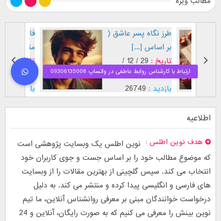
مطالب ویژه
طرز نگاه پسر عاشق (
فال اح
بر اساس [...]
مقابل
تاریخ :
29 / 12 /
تاریخ :
1403
1402
بازدید :
26749
بازدید :
موضوع :
جذب عشق
موضوع :
اطلاعیه
هدف نوین اطلس
نوین اطلس یک وبسایت پژوهشی است
که موضوع مطالب خود را بر اساس جست و جوی کاربران خود
انتخاب می کند. سپس گلچینی از بهترین مقالات را از وبسایت
های فارسی و انگلیسی پیدا کرده و منتشر می کند. به دلیل
درخواست خوانندگان مبنی بر معرفی روانشناس آنلاین، ما تیم
نوین بینش را معرفی می کنیم که به صورت رایگان، آنلاین و 24