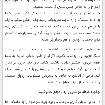
مقتدرانه این رابطه را قطع کنید و به زندگی خود برگردید. موردهای
ازدواج را به خاطر چنین مردی از دست ندهید.
کسی که توان پذیرفتن مسئولیت را ندارد، حتی اگر با اصرار شما
به خانه مشترک وارد شود، نمی‌تواند زمینه یک زندگی موفق و آرام
را فراهم کند. پس گمان نکنید که همه ماجرا به نشستن پای
سفره عقد ختم می شود. زندگی با یک فرد بی‌مسئولیت، از انتظار
برای به‌دست آوردن او هم زجرآورتر است.
به جای نادیده گرفتن نشانه‌ها و امید بستن بی‌دلیل
سنگ‌های‌تان را با او وا بکنید. اگر او از دادن جواب صریح به شما
طفره می‌رود، بیشتر مراقب باشید! شاید پای یک بازی در میان
است و این فرد تنها می‌خواهد زمان بیشتری را در کنار شما صرف
کند. برخی از آقایان نه حاضر به پذیرفتن مسئولیت ازدواج هستند
و نه حاضرند از طرف مقابل جدا شوند.
چگونه رابطه دوستی را به ازدواج ختم کنیم
۱ – ﺑﺪون ﭘﻨﻬﺎن ﮐﺎری و وﻋﺪﻩ و وﻋﯿﺪ ﺑﺎﯾﺪ .ﻣﻮﺿﻮع را ﺑﺎ ﺧﺎﻧﻮادﻩ ﻫﺎ