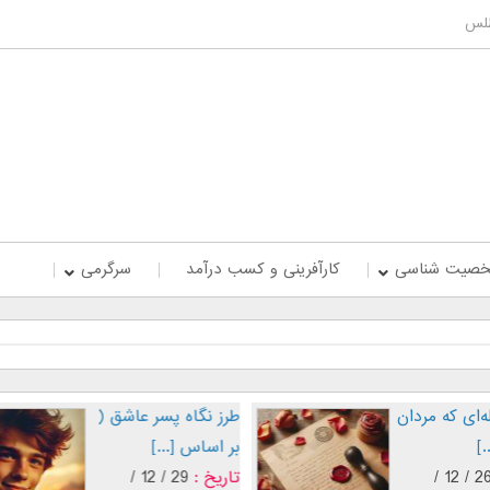
طلس
صیت شناسی
کارآفرینی و کسب درآمد
سرگرمی
‌ای که مردان
طرز نگاه پسر عاشق (
.]
بر اساس [...]
26 / 12 /
تاریخ :
29 / 12 /