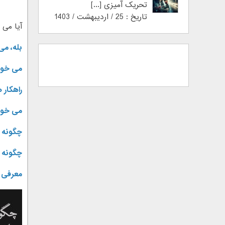
تحریک آمیزی [...]
تاریخ : 25 / اردیبهشت / 1403
آیا می 
بله، می
می خواه
راهکار
می خواه
چگونه ا
چگونه م
معرفی 