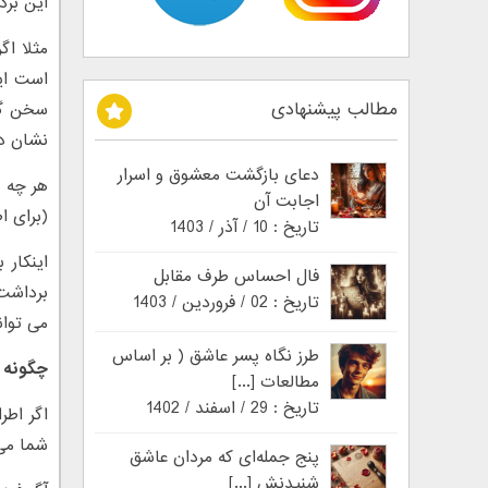
این برد
مثلا ا
است ای
مطالب پیشنهادی
سخن گفت
نشان د
دعای بازگشت معشوق و اسرار
هر چه ب
اجابت آن
(برای ا
تاریخ : 10 / آذر / 1403
اینکار 
فال احساس طرف مقابل
برداشت 
تاریخ : 02 / فروردین / 1403
می توان
طرز نگاه پسر عاشق ( بر اساس
چگونه د
مطالعات [...]
تاریخ : 29 / اسفند / 1402
اگر اطر
شما می
پنج جمله‌ای که مردان عاشق
شنیدنش [...]