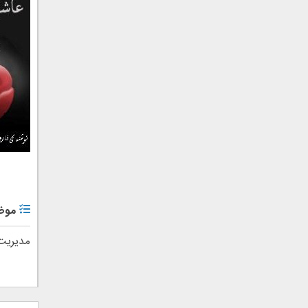
موض
مدیریت