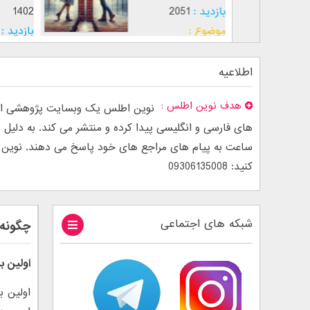
بازدید :
2051
1402
موضوع :
بازدید :
موضوع :
اطلاعیه
هدف نوین اطلس
نوین اطلس یک وبسایت پژوهشی است
ساعت به پیام های مراجع های خود پاسخ می دهند. نوین اطل
کنید: 09306135008
شبکه های اجتماعی
چگونه 
اولین 
اولین ب