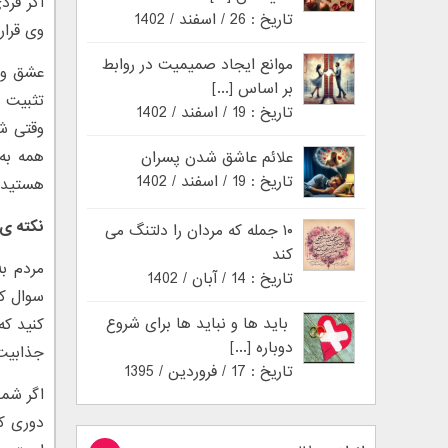
آگر فرد
تاریخ : 26 / اسفند / 1402
وی قرار
موانع ایجاد صمیمیت در روابط
عشق و ت
بر اساس [...]
تثبیت ک
تاریخ : 19 / اسفند / 1402
وقتی شم
همه به 
علائم عاشق شدن پسران
تاریخ : 19 / اسفند / 1402
هستید.
نکته ی
۱۰ جمله که مردان را دلتنگ می
کند
مردم ب
تاریخ : 14 / آبان / 1402
سوال کر
باید ها و نباید ها برای شروع
کنید که
دوباره [...]
جذابیت 
تاریخ : 17 / فروردین / 1395
اگر شما
دوری ک