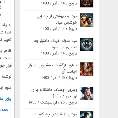
م
تاریخ : 14 / آذر / 1403
ک
م
مرد اردیبهشتی از چه زنی
خوشش میاد
به یاد 
تاریخ : 14 / آذر / 1403
شما شد 
تغییر ن
مرد متولد خرداد عاشق چه
دختری می شود
ظاهر یا
تاریخ : 14 / آذر / 1403
است؛ ف
دعای بازگشت معشوق و اسرار
قرار خو
اجابت آن
نوشته 
تاریخ : 10 / آذر / 1403
منبع ای
بهترین جملات عاشقانه برای
لرزاندن دل [...]
برای عض
تاریخ : 25 / اردیبهشت / 1403
sh.com
مردان از شنیدن چه کلمات