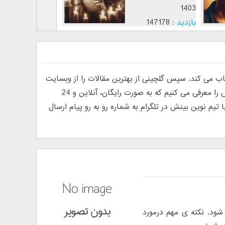
1403
1403
بازدید :
147178
بازدید :
12802
موضوع :
موضوع :
ی کند. سپس گلچینی از بهترین مقالات را از وبسایت
های فارسی و انگلیسی پیدا کرده و منتشر می کند. به دلیل درخواست خوانندگان مبنی بر معرفی روانشناس آنلاین، ما تیم نوین بینش را معرفی می کنیم که به صورت رایگان، آنلاین و 24
م نوین بینش در تلگرام به شماره رو به رو پیام ارسال
 شود. نکته ی مهم درمورد