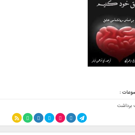
وعات :
 برداشت