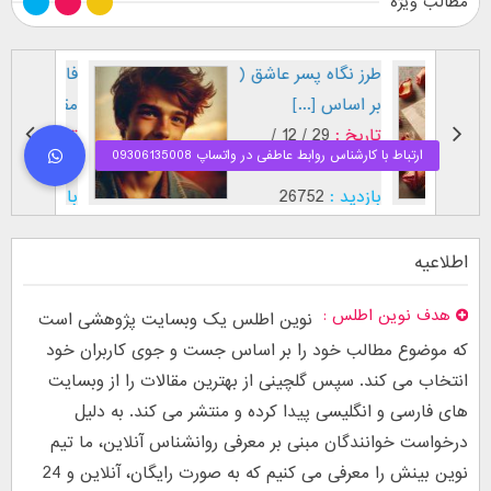
مطالب ویژه
طرز نگاه پسر عاشق (
فال اح
بر اساس [...]
مقابل
تاریخ :
29 / 12 /
تاریخ :
1403
1402
بازدید :
26752
بازدید :
موضوع :
جذب عشق
موضوع :
اطلاعیه
هدف نوین اطلس
نوین اطلس یک وبسایت پژوهشی است
که موضوع مطالب خود را بر اساس جست و جوی کاربران خود
انتخاب می کند. سپس گلچینی از بهترین مقالات را از وبسایت
های فارسی و انگلیسی پیدا کرده و منتشر می کند. به دلیل
درخواست خوانندگان مبنی بر معرفی روانشناس آنلاین، ما تیم
نوین بینش را معرفی می کنیم که به صورت رایگان، آنلاین و 24