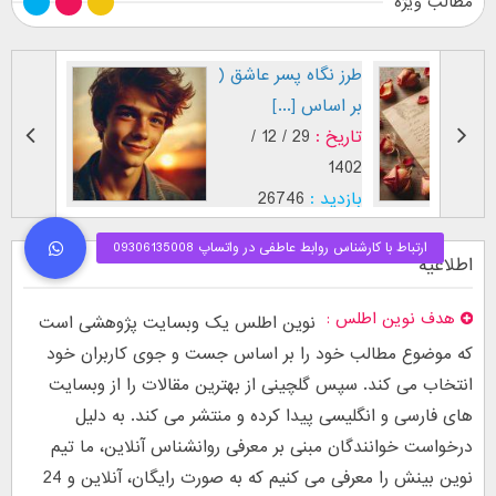
مطالب ویژه
طرز نگاه پسر عاشق (
فال اح
بر اساس [...]
مقابل
تاریخ :
29 / 12 /
تاریخ :
1403
1402
بازدید :
26746
بازدید :
موضوع :
جذب عشق
موضوع :
اطلاعیه
هدف نوین اطلس
نوین اطلس یک وبسایت پژوهشی است
که موضوع مطالب خود را بر اساس جست و جوی کاربران خود
انتخاب می کند. سپس گلچینی از بهترین مقالات را از وبسایت
های فارسی و انگلیسی پیدا کرده و منتشر می کند. به دلیل
درخواست خوانندگان مبنی بر معرفی روانشناس آنلاین، ما تیم
نوین بینش را معرفی می کنیم که به صورت رایگان، آنلاین و 24