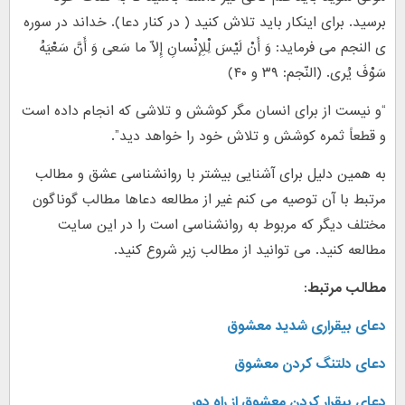
برسید. برای اینکار باید تلاش کنید ( در کنار دعا). خداند در سوره
ی النجم می فرماید: وَ أَنْ لَیْسَ لِْلإِنْسانِ إِلاّ ما سَعی وَ أَنَّ سَعْیَهُ
سَوْفَ یُری. (النّجم: ۳۹ و ۴۰
(
“و نیست از برای انسان مگر کوشش و تلاشی که انجام داده است
و قطعاً ثمره کوشش و تلاش خود را خواهد دید
.”
به همین دلیل برای آشنایی بیشتر با روانشناسی عشق و مطالب
مرتبط با آن توصیه می کنم غیر از مطالعه دعاها مطالب گوناگون
مختلف دیگر که مربوط به روانشناسی است را در این سایت
مطالعه کنید. می توانید از مطالب زیر شروع کنید
.
مطالب مرتبط:
دعای بیقراری شدید معشوق
دعای دلتنگ کردن معشوق
دعای بیقرار کردن معشوق از راه دور