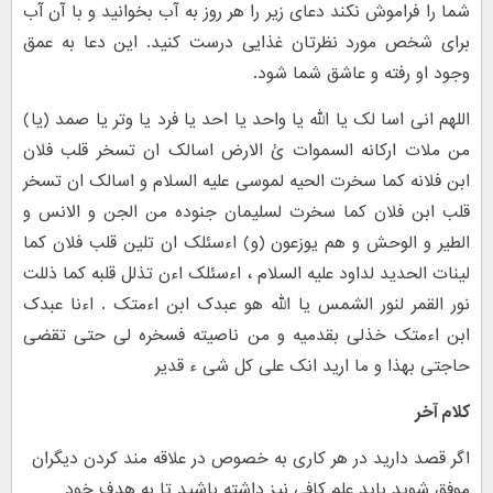
شما را فراموش نکند دعای زیر را هر روز به آب بخوانید و با آن آب
برای شخص مورد نظرتان غذایی درست کنید. این دعا به عمق
وجود او رفته و عاشق شما شود.
اللهم انى اسا لک یا الله یا واحد یا احد یا فرد یا وتر یا صمد (یا)
من ملات ارکانه السموات ئ الارض اسالک ان تسخر قلب فلان
ابن فلانه کما سخرت الحیه لموسى علیه السلام و اسالک ان تسخر
قلب ابن فلان کما سخرت لسلیمان جنوده من الجن و الانس و
الطیر و الوحش و هم یوزعون (و) اءسئلک ان تلین قلب فلان کما
لینات الحدید لداود علیه السلام ، اءسئلک اءن تذلل قلبه کما ذللت
نور القمر لنور الشمس یا الله هو عبدک ابن اءمتک . اءنا عبدک
ابن اءمتک خذلى بقدمیه و من ناصیته فسخره لى حتى تقضى
حاجتى بهذا و ما ارید انک على کل شى ء قدیر
کلام آخر
اگر قصد دارید در هر کاری به خصوص در علاقه مند کردن دیگران
موفق شوید باید علم کافی نیز داشته باشید تا به هدف خود