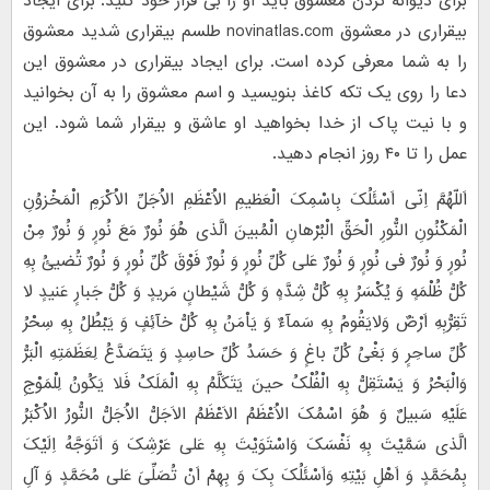
برای دیوانه کردن معشوق باید او را بی قرار خود کنید. برای ایجاد
بیقراری در معشوق novinatlas.com طلسم بیقراری شدید معشوق
را به شما معرفی کرده است. برای ایجاد بیقراری در معشوق این
دعا را روی یک تکه کاغذ بنویسید و اسم معشوق را به آن بخوانید
و با نیت پاک از خدا بخواهید او عاشق و بیقرار شما شود. این
عمل را تا ۴۰ روز انجام دهید.
اَللّهُمَّ اِنّى اَسْئَلُکَ بِاسْمِکَ الْعَظیمِ الاَْعْظَمِ الاَْجَلِّ الاَْکْرَمِ الْمَخْزوُنِ
الْمَکْنُونِ النُّورِ الْحَقِّ الْبُرْهانِ الْمُبینَ الَّذى هُوَ نُورٌ مَعَ نُورٍ وَ نُورٌ مِنْ
نُورٍ وَ نُورٌ فى نُورٍ وَ نُورٌ عَلى کُلِّ نُورٍ وَ نُورٌ فَوْقَ کُلِّ نُورٍ وَ نُورٌ تُضیئُ بِهِ
کُلُّ ظُلْمَهٍ وَ یُکْسَرُ بِهِ کُلُّ شِدَّهٍ وَ کُلُّ شَیْطانٍ مَریدٍ وَ کُلُّ جَبارٍ عَنیدٍ لا
تَقِرُّبِهِ اَرْضٌ وَلایَقُومُ بِهِ سَمآءٌ وَ یَاْمَنُ بِهِ کُلُّ خآئِفٍ وَ یَبْطُلُ بِهِ سِحْرُ
کُلِّ ساحِرٍ وَ بَغْىُ کُلِّ باغٍ وَ حَسَدُ کُلِّ حاسِدٍ وَ یَتَصَدَّعُ لِعَظَمَتِهِ الْبَرُّ
وَالْبَحْرُ وَ یَسْتَقِلُّ بِهِ الْفُلْکُ حینَ یَتَکَلَّمُ بِهِ الْمَلَکُ فَلا یَکُونُ لِلْمَوْجِ
عَلَیْهِ سَبیلٌ وَ هُوَ اسْمُکَ الاَْعْظَمُ الاَعْظَمُ الاَجَلُّ الاَْجَلُّ النُّورُ الاَْکْبَرُ
الَّذى سَمَّیْتَ بِهِ نَفْسَکَ وَاسْتَوَیْتَ بِهِ عَلى عَرْشِکَ وَ اَتَوَجَّهُ اِلَیْکَ
بِمُحَمَّدٍ وَ اَهْلِ بَیْتِهِ وَاَسْئَلُکَ بِکَ وَ بِهِمْ اَنْ تُصَلِّىَ عَلى مُحَمَّدٍ وَ آلِ