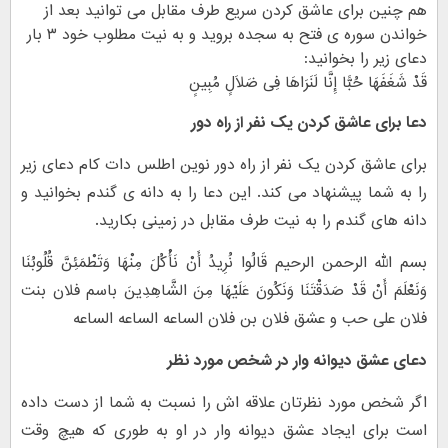
هم چنین برای عاشق کردن سریع طرف مقابل می توانید بعد از
خواندن سوره ی فتح به سجده بروید و به نیت مطلوب خود ۳ بار
دعای زیر را بخوانید:
قَدْ شَغَفَهَا حُبًّا إِنَّا لَنَرَاهَا فِی ضَلَالٍ مُبِینٍ
دعا برای عاشق کردن یک نفر از راه دور
برای عاشق کردن یک نفر از راه دور نوین اطلس دات کام دعای زیر
را به شما پیشنهاد می کند. این دعا را به دانه ی گندم بخوانید و
دانه های گندم را به نیت طرف مقابل در زمینی بکارید.
بسم الله الرحمن الرحیم قَالُوا نُرِیدُ أَنْ نَأْکُلَ مِنْهَا وَتَطْمَئِنَّ قُلُوبُنَا
وَنَعْلَمَ أَنْ قَدْ صَدَقْتَنَا وَنَکُونَ عَلَیْهَا مِنَ الشَّاهِدِینَ باسم فلان بنت
فلان علی حب و عشق فلان بن فلان الساعه الساعه الساعه
دعای عشق دیوانه وار در شخص مورد نظر
اگر شخص مورد نظرتان علاقه اش را نسبت به شما از دست داده
است برای ایجاد عشق دیوانه وار در او به طوری که هیچ وقت