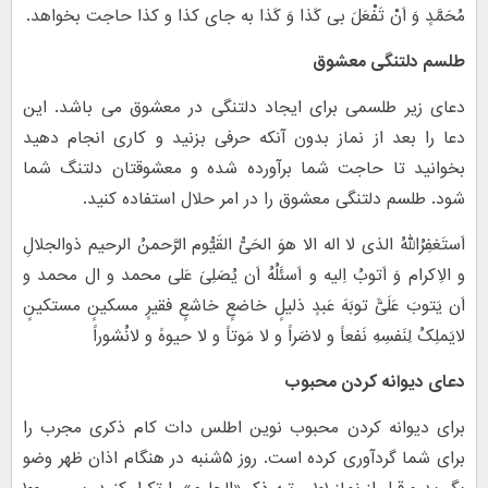
مُحَمَّدٍ وَ اَنْ تَفْعَلَ بى کَذا وَ کَذا به جاى کذا و کذا حاجت بخواهد.
طلسم دلتنگی معشوق
دعای زیر طلسمی برای ایجاد دلتنگی در معشوق می باشد. این
دعا را بعد از نماز بدون آنکه حرفی بزنید و کاری انجام دهید
بخوانید تا حاجت شما برآورده شده و معشوقتان دلتنگ شما
شود. طلسم دلتنگی معشوق را در امر حلال استفاده کنید.
اَستَغفِرُاللهُ الذی لا اله الا هوَ الحَیُّ القَیُّوم الرَّحمنُ الرحیم ذوالجلالِ
و الاِکرام وَ اَتوبُ اِلیه و اَسئَلُهُ اَن یُصَلِیَ عَلی محمد و ال محمد و
اَن یَتوبَ عَلَیََّ توبَهَ عَبدٍ ذلیلٍ خاضعٍ خاشعٍ فقیرٍ مسکینٍ مستکینٍ
لایَملِکُ لِنَفسِهِ نَفعاً و لاضَراً و لا مَوتاً و لا حیوهً و لانُشوراً
دعای دیوانه کردن محبوب
برای دیوانه کردن محبوب نوین اطلس دات کام ذکری مجرب را
برای شما گردآوری کرده است. روز ۵شنبه در هنگام اذان ظهر وضو