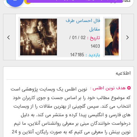
مطالب ویژه
طرز نگاه پسر عاشق (
فال اح
بر اساس [...]
مقابل
تاریخ :
29 / 12 /
تاریخ :
1403
1402
بازدید :
26749
بازدید :
موضوع :
جذب عشق
موضوع :
اطلاعیه
هدف نوین اطلس
نوین اطلس یک وبسایت پژوهشی است
که موضوع مطالب خود را بر اساس جست و جوی کاربران خود
انتخاب می کند. سپس گلچینی از بهترین مقالات را از وبسایت
های فارسی و انگلیسی پیدا کرده و منتشر می کند. به دلیل
درخواست خوانندگان مبنی بر معرفی روانشناس آنلاین، ما تیم
نوین بینش را معرفی می کنیم که به صورت رایگان، آنلاین و 24