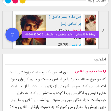
مطالب ویژه
طرز نگاه پسر عاشق (
فال اح
بر اساس [...]
مقابل
تاریخ :
29 / 12 /
تاریخ :
1403
1402
بازدید :
26760
بازدید :
موضوع :
جذب عشق
موضوع :
اطلاعیه
هدف نوین اطلس
نوین اطلس یک وبسایت پژوهشی است
که موضوع مطالب خود را بر اساس جست و جوی کاربران خود
انتخاب می کند. سپس گلچینی از بهترین مقالات را از وبسایت
های فارسی و انگلیسی پیدا کرده و منتشر می کند. به دلیل
درخواست خوانندگان مبنی بر معرفی روانشناس آنلاین، ما تیم
نوین بینش را معرفی می کنیم که به صورت رایگان، آنلاین و 24