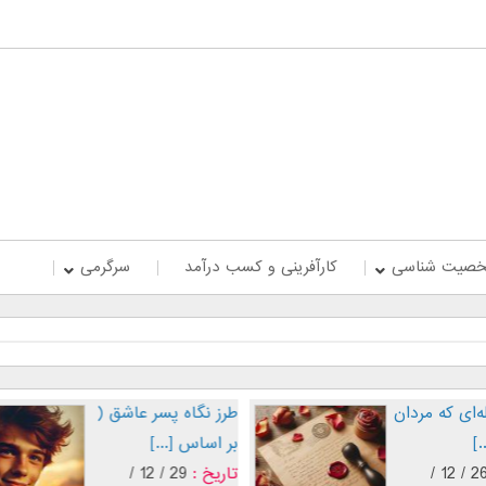
صیت شناسی
کارآفرینی و کسب درآمد
سرگرمی
‌ای که مردان
طرز نگاه پسر عاشق (
.]
بر اساس [...]
26 / 12 /
تاریخ :
29 / 12 /