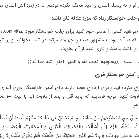
 او را به وسیله ایمان و امید محکم نکرده بودیم، تا در زمره اهل ایمان در 
ی جلب خواستگار زیاد که مورد علاقه تان باشد
 که به آیه مودت مشهور است را چهارده مرتبه در شب بخوانید و بر ش
و باشد بدمید و کاری کنید از آن بخورد:
ین است : ((یحبونهم کحب الله و الذین امنوا اشد حبا لله))
ی آمدن خواستگار فوری
مرتبه تلاوت 
هید.
بِحَقِّ مَنِ اصْطَفَیْتَهُمْ مِنْ خَلْقِکَ وَ لَمْ تَجْعَلْ فِی خَلْقِکَ مِثْلَهُمْ أَحَدا أَنْ تُصَلِّی
ْتَ أَهْلُهُ اللَّهُمَّ إِنِّی أَسْأَلُکَ بِالْوَحْدَانِیَّهِ الْکُبْرَى وَ الْمُحَمَّدِیَّهِ الْبَیْضَاءِ وَ ال
َ بِهِ عَلَى عِبَادِکَ وَ بِالاسْمِ الَّذِی حَجَبْتَهُ عَنْ خَلْقِکَ فَلَمْ یَخْرُجْ مِنْکَ إِلا إِلَی