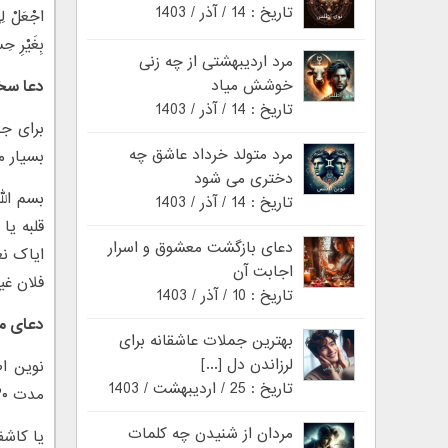
تاریخ : 14 / آذر / 1403
اجْعَلْ لِ
بِغَیْرِ ح
مرد اردیبهشتی از چه زنی
خوشش میاد
دعا سخ
تاریخ : 14 / آذر / 1403
مرد متولد خرداد عاشق چه
بسیار م
دختری می شود
بسم الل
تاریخ : 14 / آذر / 1403
قلبه یا
دعای بازگشت معشوق و اسرار
ایاک نع
اجابت آن
فلان غی
تاریخ : 10 / آذر / 1403
دعای مج
بهترین جملات عاشقانه برای
لرزاندن دل [...]
نوین اط
تاریخ : 25 / اردیبهشت / 1403
مدت ۳۰ روز در هنگامی که آفتاب در حال غروب است مکرر بخوانید :
مردان از شنیدن چه کلمات
یا کاش