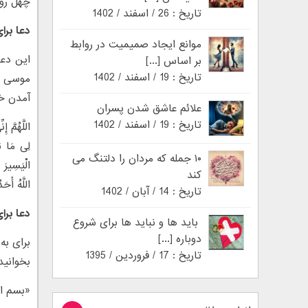
چهل روز 
تاریخ : 26 / اسفند / 1402
دعا برا
موانع ایجاد صمیمیت در روابط
این دعا
بر اساس [...]
تاریخ : 19 / اسفند / 1402
موسى بن
آمدن خو
علائم عاشق شدن پسران
تاریخ : 19 / اسفند / 1402
اللَّهُمَّ 
لِی مَا بَی
۱۰ جمله که مردان را دلتنگ می
الْیَسِیرَ 
کند
اللَّهُ أَحَ
تاریخ : 14 / آبان / 1402
دعا بر
باید ها و نباید ها برای شروع
دوباره [...]
برای به
تاریخ : 17 / فروردین / 1395
بخوانید
«بسم ال