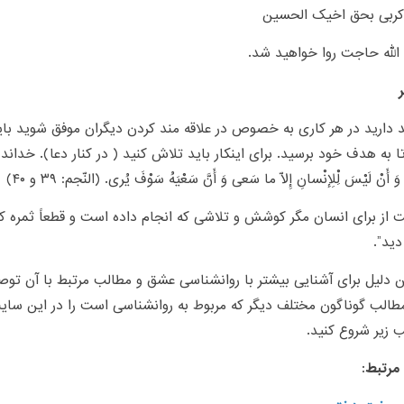
ربی بحق اخیک الحسین
الله حاجت روا خواهید شد.
 دارید در هر کاری به خصوص در علاقه مند کردن دیگران موفق شوید باید
ا به هدف خود برسید. برای اینکار باید تلاش کنید ( در کنار دعا). خداند
 أَنْ لَیْسَ لِْلإِنْسانِ إِلاّ ما سَعی وَ أَنَّ سَعْیَهُ سَوْفَ یُری. (النّجم: ۳۹ و ۴۰
(
 از برای انسان مگر کوشش و تلاشی که انجام داده است و قطعاً ثمره
دید
.”
 دلیل برای آشنایی بیشتر با روانشناسی عشق و مطالب مرتبط با آن توصیه
طالب گوناگون مختلف دیگر که مربوط به روانشناسی است را در این سایت
ب زیر شروع کنید
.
مرتبط: