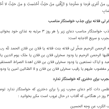
ی مِنْ أَمْرِی فَرَجا وَ مَخْرَجا وَ ارْزُقْنِی مِنْ حَیْثُ أَحْتَسِبُ وَ مِنْ حَیْثُ لا أَحْتَ
ِسَابٍ
ر لی فلانه برای جذب خواستگار مناسب
برای جذب خواستگار مناسب دعای زیر را هر روز ۳ مرتب
جرب و سریع الاجابه است:
ه الرحمن الرحیم سَخِّر لی فلانه بنت فلانه یا فلان بن فلان الحمد لله 
 قلبها الرحمن الرحیم یا ودود سخرلی فلان بن فلان یا ملک یوم الدین یا 
بد و ایاک نستعین یا وَدود سخرلی فلان بن فلان اهدنا الصراط المستقی
ر مغضوب علیهم یا رقیب سخرلی فلان بن فلان و لا الضّالین امین یا ودو
رب برای دختری که خواستگار ندارد
لس دات کام دعای مجرب زیر را برای دختری که خواستگار ندارد توصیه
ف الکرب عن وجه الحسین