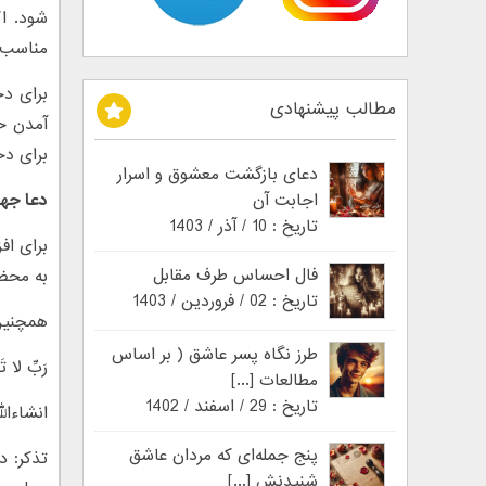
شود. اگ
مناسب 
برای دخ
مطالب پیشنهادی
آمدن خ
برای دخ
دعای بازگشت معشوق و اسرار
اجابت آن
دعا جه
تاریخ : 10 / آذر / 1403
برای اف
فال احساس طرف مقابل
به محض
تاریخ : 02 / فروردین / 1403
همچنین می
طرز نگاه پسر عاشق ( بر اساس
رَبِّ لا 
مطالعات [...]
تاریخ : 29 / اسفند / 1402
انشاءال
پنج جمله‌ای که مردان عاشق
تذکر: د
شنیدنش [...]