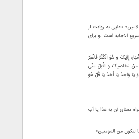
لامین» دعایى به روایت از
ریع الاجابه است .و برای
اءِ إِلَیْکَ وَ هُوَ الْکُفْرُ فَاغْفِرْ
ِیرَ مِنْ مَعَاصِیکَ وَ اقْبَلْ مِنِّی
َ یَا وَاحِدُ یَا أَحَدُ یَا قُلْ هُوَ
اه معنای آن به غذا یا آب
ها لتکون من المومنین»