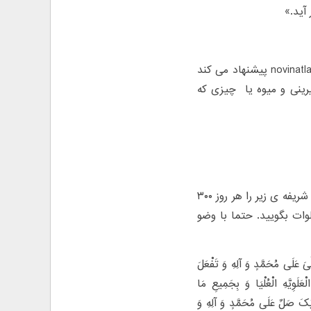
آید.»
اگر می خواهید کسی را عاشق خود کنید برای جلب خواستگار مورد علاقه novinatlas.com پیشنهاد می کند
یرینی و میوه یا چیزی که
اگر ازدواج نکرده اید و برای ازدواج عجله دارید برای آمدن خواستگار فوری آیه ی شریفه ی زیر را هر روز ۳۰۰
کنید. توجه فرمایید که باید قبل و بعد از تلاوت آیه با نیت ۱۰۰ صلوات بگویید. حتما با وضو
َ عَلَى مُحَمَّدٍ وَ آلِهِ وَ تَفْعَلَ
ْعَلَوِیَّهِ الْعُلْیَا وَ بِجَمِیعِ مَا
ْکَ صَلِّ عَلَى مُحَمَّدٍ وَ آلِهِ وَ