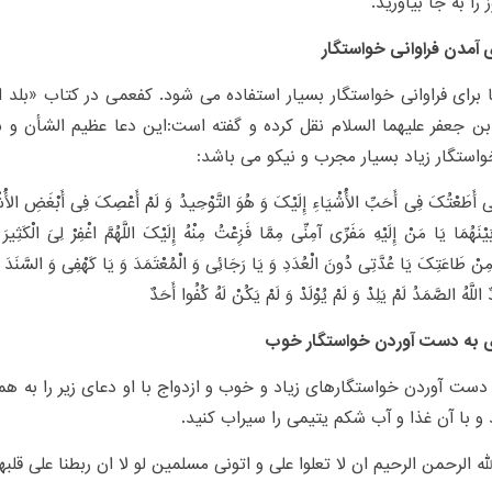
را به جا بیاورید.
ی آمدن فراوانی خواستگار
 برای فراوانی خواستگار بسیار استفاده می شود. کفعمى در کتاب «بلد ا
 جعفر علیهما السلام نقل کرده و گفته است:این دعا عظیم الشأن‏ و س
استگار زیاد بسیار مجرب و نیکو می باشد:
إِنِّی أَطَعْتُکَ فِی أَحَبِّ الْأَشْیَاءِ إِلَیْکَ وَ هُوَ التَّوْحِیدُ وَ لَمْ أَعْصِکَ فِی أَبْغَضِ الْأَشْیَ
ْنَهُمَا یَا مَنْ إِلَیْهِ مَفَرِّی آمِنِّی مِمَّا فَزِعْتُ مِنْهُ إِلَیْکَ اللَّهُمَّ اغْفِرْ لِیَ الْکَث
مِنْ طَاعَتِکَ یَا عُدَّتِی دُونَ الْعُدَدِ وَ یَا رَجَائِی وَ الْمُعْتَمَدَ وَ یَا کَهْفِی وَ السَّنَدَ و
دٌ اللَّهُ الصَّمَدُ لَمْ یَلِدْ وَ لَمْ یُوْلَدْ وَ لَمْ یَکُنْ لَهُ کُفُوا أَحَدٌ
ای به دست آوردن خواستگار خوب
 دست آوردن خواستگارهای زیاد و خوب و ازدواج با او دعای زیر را به همر
 و با آن غذا و آب شکم یتیمی را سیراب کنید.
له الرحمن الرحیم ان لا تعلوا علی و اتونی مسلمین لو لا ان ربطنا علی قلب