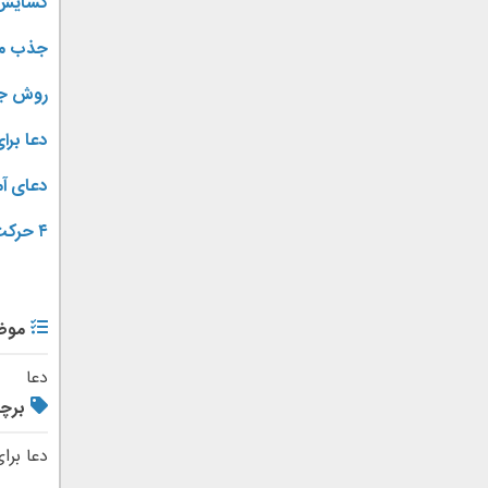
گشایش
جذب مر
روش جذ
دعا بر
دعای آ
۴ حرکت ساده برای برگرداندن عشق از دست رفته
موض
دعا
برچ
دعا برا