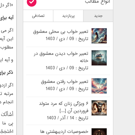
انواع مطالب
«اگر دل
جدید
پربازدید
تصادفی
آیه برا
تعبیر خواب بی محلی معشوق
تاریخ : 09 / دی / 1403
این آیه
مطلوب ا
تعبیر خواب دیدن معشوق در
و آیه ا
خانه
تاریخ : 09 / دی / 1403
ذکر برا
تعبیر خواب رفتن معشوق
تاریخ : 09 / دی / 1403
انجام د
۶ ویژگی زنان که مرد متولد
فروردین آن [...]
أَسْأَلُکَ 
تاریخ : 14 / آذر / 1403
بِی مَا أَن
خصوصیات اردیبهشتی ها
احْتَجَجْت