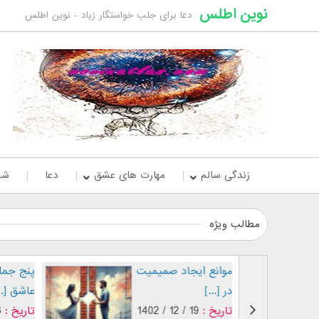
نوین اطلس
دعا برای جلب خواستگار زیاد - نوین اطلس
زندگی سالم
مهارت های عشق
دعا
شخ
مطالب ویژه
موانع ایجاد صمیمیت
پنج جمله
در [...]
عاشق [..
تاریخ :
19 / 12 / 1402
تاریخ :