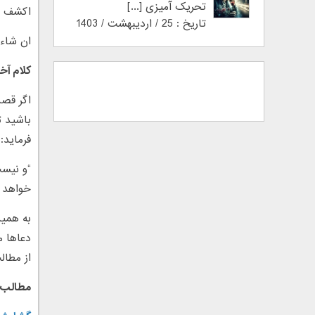
تحریک آمیزی [...]
اکشف ک
تاریخ : 25 / اردیبهشت / 1403
ان شاء 
کلام آخر
اگر قصد
باشید ت
فرماید: وَ
“و نیست
خواهد 
به همین
دعاها م
از مطال
مطالب 