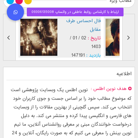
مطالب ویژه
طرز نگاه پسر عاشق (
فال اح
بر اساس [...]
مقابل
تاریخ :
29 / 12 /
تاریخ :
1403
1402
بازدید :
26752
بازدید :
موضوع :
جذب عشق
موضوع :
اطلاعیه
هدف نوین اطلس
نوین اطلس یک وبسایت پژوهشی است
که موضوع مطالب خود را بر اساس جست و جوی کاربران خود
انتخاب می کند. سپس گلچینی از بهترین مقالات را از وبسایت
های فارسی و انگلیسی پیدا کرده و منتشر می کند. به دلیل
درخواست خوانندگان مبنی بر معرفی روانشناس آنلاین، ما تیم
نوین بینش را معرفی می کنیم که به صورت رایگان، آنلاین و 24