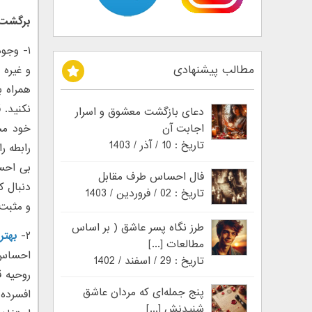
برگشت د
۱- وجو
مطالب پیشنهادی
و غیره
همراه ب
نکنید. 
دعای بازگشت معشوق و اسرار
اجابت آن
خود مجب
تاریخ : 10 / آذر / 1403
رابطه ر
بی احسا
فال احساس طرف مقابل
دنبال ک
تاریخ : 02 / فروردین / 1403
و مثبت 
طرز نگاه پسر عاشق ( بر اساس
۲-
بهتر
مطالعات [...]
احساس ن
تاریخ : 29 / اسفند / 1402
روحیه ق
پنج جمله‌ای که مردان عاشق
افسرده
شنیدنش [...]