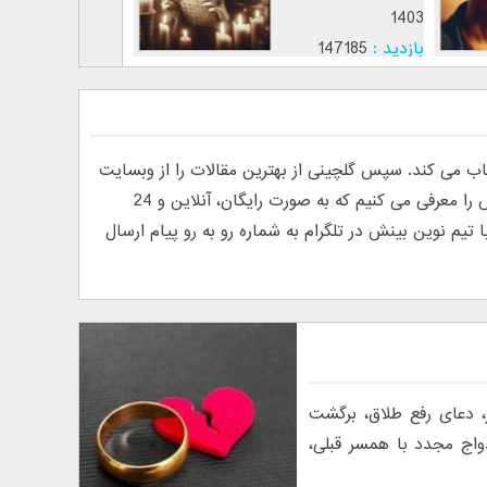
1403
1403
بازدید :
147185
بازدید :
11
موضوع :
موضوع :
ی کند. سپس گلچینی از بهترین مقالات را از وبسایت
های فارسی و انگلیسی پیدا کرده و منتشر می کند. به دلیل درخواست خوانندگان مبنی بر معرفی روانشناس آنلاین، ما تیم نوین بینش را معرفی می کنیم که به صورت رایگان، آنلاین و 24
م نوین بینش در تلگرام به شماره رو به رو پیام ارسال
 دعای رفع طلاق، برگشت
دواج مجدد با همسر قبلی،