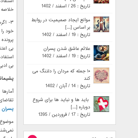
استفاده
تاریخ : 26 / اسفند / 1402
خلاصه ب
موانع ایجاد صمیمیت در روابط
۳- اگ
بر اساس [...]
خود را 
تاریخ : 19 / اسفند / 1402
پرونده 
بی اعت
علائم عاشق شدن پسران
تاریخ : 19 / اسفند / 1402
استفاده
بی ادبی
۱۰ جمله که مردان را دلتنگ می
کند
پشیمانی
تاریخ : 14 / آبان / 1402
باید ها و نباید ها برای شروع
تقاضای
دوباره [...]
پسران ب
تاریخ : 17 / فروردین / 1395
موضوع ط