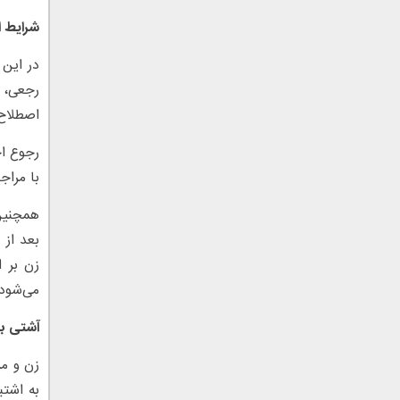
شرایط ا
در این 
رجعی، ا
اصطلاح 
رجوع اح
با مراج
همچنین 
بعد از 
زن بر ا
می‌شود،
آشتی بع
زن و مر
به اشتب