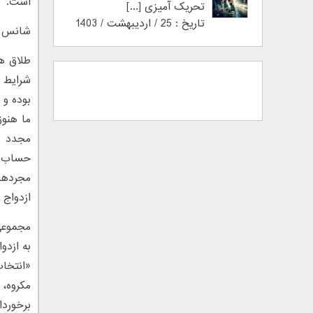
است.
تحریک آمیزی [...]
تاریخ : 25 / اردیبهشت / 1403
شانس ا
طلاق ه
شرایط ه
بوده و 
ما هنوز
مجدد ی
ازدواج 
مجموعی 
به ازدو
«انتخاب
مکروه، 
برخوردا