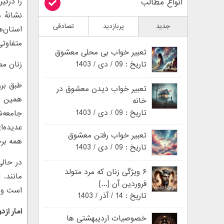
انواع مطالب
نشانهٔ 
جدید
پربازدید
تصادفی
متفاوتی مطر
تعبیر خواب بی محلی معشوق
تاریخ : 09 / دی / 1403
زنان مط
طبق برر
تعبیر خواب دیدن معشوق در
همین دل
خانه
تاریخ : 09 / دی / 1403
جامعه‌ش
عدیده‌ا
تعبیر خواب رفتن معشوق
همه بر
تاریخ : 09 / دی / 1403
۶ ویژگی زنان که مرد متولد
مانند. 
فروردین آن [...]
است و 
تاریخ : 14 / آذر / 1403
امار از
خصوصیات اردیبهشتی ها