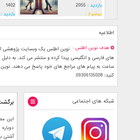
بازدید :
2055
2
شق
موضوع :
ب
م
اطلاعیه
هدف نوین اطلس
نوین اطلس یک وبسایت پژوهشی است
ساعت به پیام های مراجع های خود پاسخ می دهند. نوین اطل
کنید: 09306135008
شبکه های اجتماعی
برگشت 
این مط
دوباره 
آشتی بع