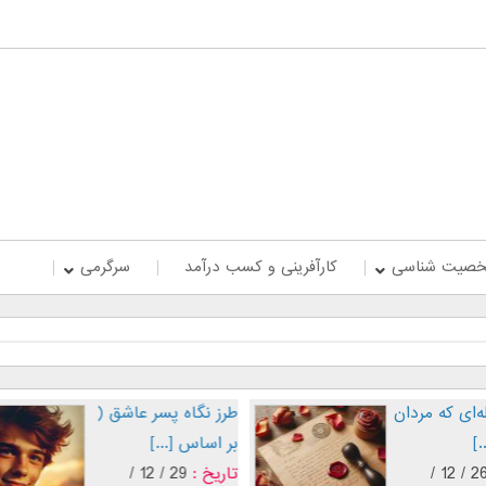
صیت شناسی
کارآفرینی و کسب درآمد
سرگرمی
نج جمله‌ای که مردان
طرز نگاه پسر عاشق (
اشق [...]
بر اساس [...]
اریخ :
26 / 12 /
تاریخ :
29 / 12 /