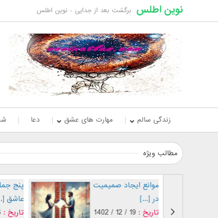
نوین اطلس
برگشت بعد از جدایی - نوین اطلس
زندگی سالم
مهارت های عشق
دعا
شخ
مطالب ویژه
موانع ایجاد صمیمیت
پ
در [...]
ع
تاریخ :
19 / 12 / 1402
ت