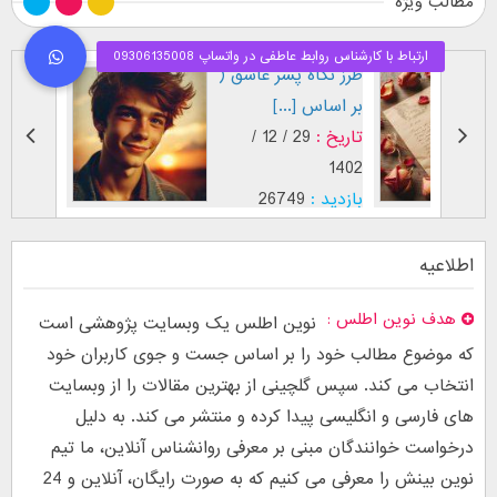
مطالب ویژه
طرز نگاه پسر عاشق (
فال
بر اساس [...]
مقاب
تاریخ :
29 / 12 /
تاری
1403
1402
بازدید :
26749
بازد
موضوع :
جذب عشق
موضو
اطلاعیه
هدف نوین اطلس
نوین اطلس یک وبسایت پژوهشی است
که موضوع مطالب خود را بر اساس جست و جوی کاربران خود
انتخاب می کند. سپس گلچینی از بهترین مقالات را از وبسایت
های فارسی و انگلیسی پیدا کرده و منتشر می کند. به دلیل
درخواست خوانندگان مبنی بر معرفی روانشناس آنلاین، ما تیم
نوین بینش را معرفی می کنیم که به صورت رایگان، آنلاین و 24