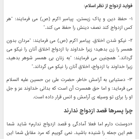
فواید ازدواج از نظر اسلام:
۱- حفظ دین و پاک زیستن. پیامبر اکرم (ص) می فرمایند: “هر
کس ازدواج کند نصف دینش را حفظ می کند.”
۲- نیکو شدن اخلاق. پیامبر اکرم (ص) می فرمایند: “مردان بدون
همسر را زن بدهید؛ زیرا خداوند با ازدواج اخلاق آنان را نیکو می
گرداند.” همچنین می فرمایند: “به زنان بی همسر شوهر بدهید،
زیرا خداوند با ازدواج، اخلاق آنان را نیکو می گرداند.”
۳- دستیابی به آرامش خاطر. حضرت علی بن حسین علیه السلام
می فرماید: و اما حق همسرت آن است که بدانی خداوند عز و جل
او را برای تو وسیله ی آرامش و انس قرار داده است.
چرا پسرها قصد ازدواج ندارند
«دوستت دارم اما فعلا آمادگی و قصد ازدواج ندارم» شاید شما
هم این جمله را شنیده باشید. نمی گوییم که مرد مقابل شما این