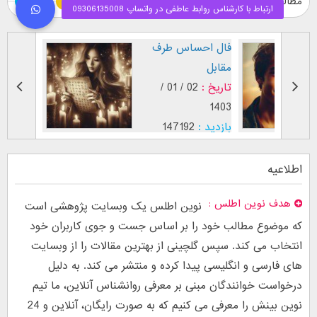
مطالب ویژه
طرز نگاه پسر عاشق (
فال اح
بر اساس [...]
مقابل
تاریخ :
29 / 12 /
تاریخ :
1403
1402
بازدید :
26753
بازدید :
موضوع :
جذب عشق
موضوع :
اطلاعیه
هدف نوین اطلس
نوین اطلس یک وبسایت پژوهشی است
که موضوع مطالب خود را بر اساس جست و جوی کاربران خود
انتخاب می کند. سپس گلچینی از بهترین مقالات را از وبسایت
های فارسی و انگلیسی پیدا کرده و منتشر می کند. به دلیل
درخواست خوانندگان مبنی بر معرفی روانشناس آنلاین، ما تیم
نوین بینش را معرفی می کنیم که به صورت رایگان، آنلاین و 24