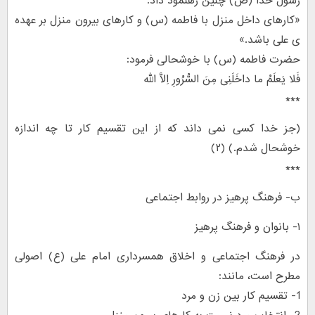
رسول خدا (ص) چنین رهنمود داد:
«کارهای داخل منزل با فاطمه (س) و کارهای بیرون منزل بر عهده
ی علی باشد.»
حضرت فاطمه (س) با خوشحالی فرمود:
فَلا یَعلَمُ ما داخَلَنِی مِنَ السُّرُورِ اِلاَّ الله
***
(جز خدا کسی نمی داند که از این تقسیم کار تا چه اندازه
خوشحال شدم.) (۲)
***
ب- فرهنگ پرهیز در روابط اجتماعی
۱- بانوان و فرهنگ پرهیز
در فرهنگ اجتماعی و اخلاق همسرداری امام علی (ع) اصولی
مطرح است، مانند:
1- تقسیم کار بین زن و مرد