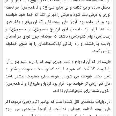
بود. مسأله، مسأله حفظ دین و سلامت فکر و روح بود. قرار بود از
محفل ساده و بی تکلف و بی ریای علی(ع) و فاطمه(س) هر لحظه
نوری به عرش بلند شود و عرش را نورانی کند که خدا خود خواسته
بود و اذن داده بود. آری! «فی بیوت اذن الله ان یرفع و یذکر فیها
اسمه». قرار بود ماحصل این ازدواج حسن(ع) و حسین(ع) و
زینب(س) وام کلثوم(س) باشند که هرکدام چون نوری در آسمان
ولایت بدرخشند و راه زندگی ارادتمندانشان را به سوی خداوند
روشن کنند.
فایده ای که آن ازدواج داشت چیزی نبود که با زر و سیم بتوان آن
را قیمت گذاشت که هرچه فایده کمتر است معنویت بیشتر به
ثمن بخث فروخته می شود و هرچه تجلی معنویت بیشتر باشد
مال کم ارزش تر خواهد بود. قرار بود ازدواج علی(ع) و فاطمه(س)
الگویی شود برای شیعیانشان تا ابد.
در روایات متعددی نقل شده است که پیامبر اکرم (ص) فرمود: اگر
علی نبود، فاطمه همتایی نداشت. از اینجا مشخص می شود