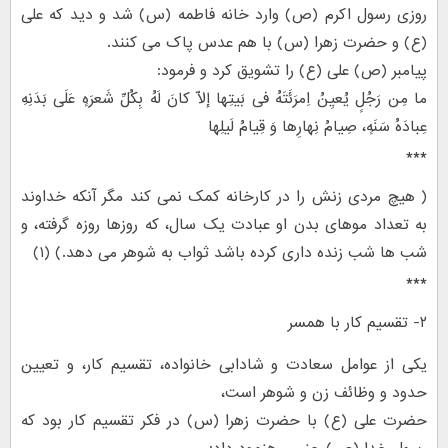
روزی رسول اکرم (ص) وارد خانه فاطمه (س) شد و دید که علی
(ع) و حضرت زهرا (س) با هم عدس پاک می کنند.
پیامبر (ص) علی (ع) را تشویق کرد و فرمود:
ما مِن رَجُلٍ یُعیِنُ اِمرَئَتَهُ فی بَیتِها إلّا کانَ لَهُ بِکُلِّ شَعرَهٍ عَلَی بَدَنِهِ
عِبادَهُ سَنَهٍ، صِیامُ نِهارِها وَ قِیامُ لَیلِها
***
( هیچ مردی زنش را در کارخانه کمک نمی کند مگر آنکه خداوند
به تعداد موهای بدن او عبادت یک سال، که روزها روزه گرفته، و
شب ها شب زنده داری کرده باشد ثواب به شوهر می دهد.) (۱)
***
۲- تقسیم کار با همسر
یکی از عوامل سعادت و شادابی خانواده، تقسیم کار، و تعیین
حدود و وظائف زن و شوهر است،
حضرت علی (ع) با حضرت زهرا (س) در فکر تقسیم کار بود که