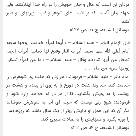
مردان آن است که مال و جان خویش را در راه خدا ایثارکنند. ولی
جهاد زنان آنست که بر اذیت های شوهر و غیرت ورزیهای او صبر
کنند.
«وسائل الشیعه، ج ۲۰، ص ۱۵۷»
قال الإمام الباقر – علیه السلام – : أیما امرأه خدمت زوجها سبعه
أیام أغلق الله عنها سبعه أبواب النار وفتح لها ثمانیه أبواب الجنه
تدخل من أیها شاءت. وقال – علیه السلام – : ما من امرأه تسقی
زوجها شربه من ماء … .
امام باقر – علیه السّلام – فرمودند: هر زنی که هفت روز شوهرش را
خدمت کند، خداوند هفت در دوزخ را به روی او ببندد و هشت در
بهشت را به رویش بگشاید، تا از هر در که خواهد وارد شود و
فرمودند: هیچ زنی نیست که جرعه ای آب به شوهرش بنوشاند
مگر آن که این عمل او برایش بهتر از یک سال باشد که روزهایش
را روزه بگیرد و شبهایش را به عبادت سپری کند.
«وسائل الشیعه، ج ۱۴، ص ۱۲۳»