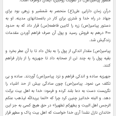
منظور پیامبر(ص) در کفویت زوجین، ایمان دوطرف است.
درآن زمان دارایی علی(ع) منحصر به شمشیر و زرهی بود برای
جهاد در راه خدا و شتری برای کار در باغستانهای مدینه. او به
دستور پیامبر(ص) زره را کابین فاطمه(س) قرار داد که به حدود
۴۰۰ درهم به فروش رسید و پول آن صرف فراهم آوردن مقدمات
زندگیش شد.
پیامبر(ص) مقدار اندکی از پول را به بلال داد تا با آن عطر بخرد و
بقیه پول را به چند تن از صحابه داد تا جهیزیه را از بازار فراهم
کنند.
جهیزیه ساده و اندکی فراهم و نزد پیامبر(ص) آوردند. ساده و بی
تکلف می نمود. پیامبر(ص) چون سادگی بیش از حد اشیاء را
نگریست دست به دعا بلند کرده و فرمود: خدا به اهل بیت برکت
دهد. و البته خدانیز چنین کرد چرا که «انما یریدالله لیذهب عنکم
الرجس اهل البیت و یطهرکم تطهیرا» در حق هیچ کسی به جز این
خاندان نازل نشد! آری خدا خواست که اهل بیت پاک و مطهر قرار