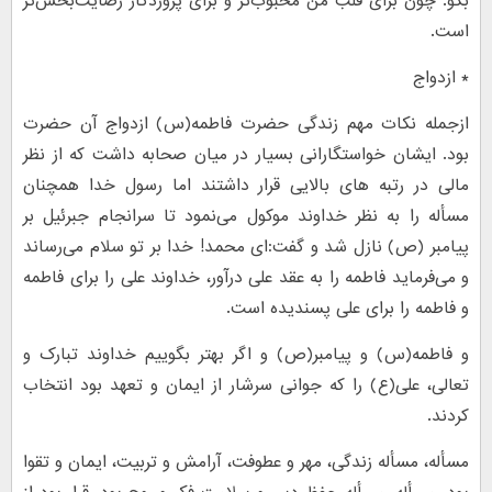
بگو. چون برای قلب من محبوب‌تر و برای پروردگار رضایت‌بخش‌تر
است.
* ازدواج
ازجمله نکات مهم زندگی حضرت فاطمه(س) ازدواج آن حضرت
بود. ایشان خواستگارانی بسیار در میان صحابه داشت که از نظر
مالی در رتبه های بالایی قرار داشتند اما رسول خدا همچنان
مسأله را به نظر خداوند موکول می‌نمود تا سرانجام جبرئیل بر
پیامبر (ص) نازل شد و گفت:ای محمد! خدا بر تو سلام می‌رساند
و می‌فرماید فاطمه را به عقد علی درآور، خداوند علی را برای فاطمه
و فاطمه را برای علی پسندیده است.
و فاطمه(س) و پیامبر(ص) و اگر بهتر بگوییم خداوند تبارک و
تعالی، علی(ع) را که جوانی سرشار از ایمان و تعهد بود انتخاب
کردند.
مسأله، مسأله زندگی، مهر و عطوفت، آرامش و تربیت، ایمان و تقوا