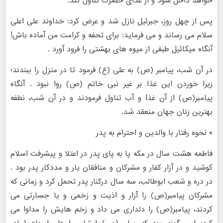
خواهد داخل شود و از غذاى حضرت تناول کند.
پس از چهل روز، جبرئیل نازل شد و عرض کرد: خداوند على اعلى
سلام مى رساند و مى فرماید: براى تحفه و کرامت من آماده باش!
آنگاه میکائیل طبقى از میوه هاى بهشتى را فرود آورد .
در آن شب، پیامبر (ص) به على (ع) فرمود تا در منزل را ببندند؛
زیرا خوردن این غذا بر غیر نبى خاتم (ص) روا نبود . آنگاه
پیامبر(ص) از آن غذا و آب تناول فرمودند و در آن شب، نطفه
بهترین زنان جهان منعقد شد.
* نحوه رفتار با والدین و احترام به پدر
فاطمه هشت سال در مکه پا به پای پدر در اعتلا و پیشرفت اسلام
کوشید و در آزار کفار و مشرکان و منافقان یار و مددکار پدر بود .
در دره و شعب ابوطالب، سه سال درکنار پدر تحمل کرد و زمانی که
مشرکان پیامبر(ص) را آزار و اذیت و زخمی و یا جسارتی می
کردند، پیامبر(ص) را دلداری می داد و زخم هایش را مداوا می