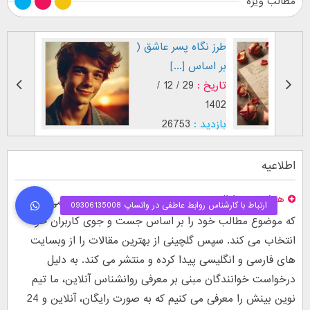
مطالب ویژه
طرز نگاه پسر عاشق (
فال اح
بر اساس [...]
مقابل
تاریخ :
29 / 12 /
تاریخ :
1403
1402
بازدید :
26753
بازدید :
موضوع :
جذب عشق
موضوع :
اطلاعیه
هدف نوین اطلس
نوین اطلس یک وبسایت پژوهشی است
که موضوع مطالب خود را بر اساس جست و جوی کاربران خود
انتخاب می کند. سپس گلچینی از بهترین مقالات را از وبسایت
های فارسی و انگلیسی پیدا کرده و منتشر می کند. به دلیل
درخواست خوانندگان مبنی بر معرفی روانشناس آنلاین، ما تیم
نوین بینش را معرفی می کنیم که به صورت رایگان، آنلاین و 24