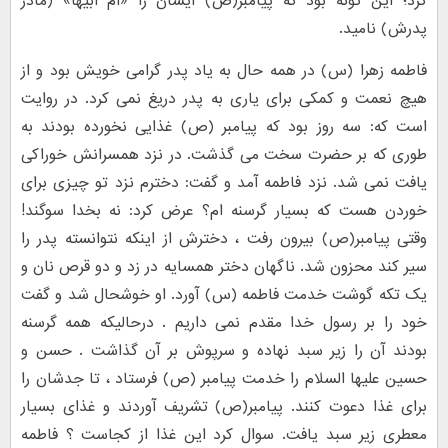
کرد؛ این گونه بود که پیامبر(ص) ایشان را «ام ابیها» (مادر
پدرش) نامید.
فاطمه زهرا (س) در همه حال به یاد پدر گرامی خویش بود و از
هیچ نعمت و کمکی برای یاری به پدر دریغ نمی کرد. در روایت
است که: سه روز بود که پیامبر (ص) غذایی نخورده بودند به
طوری که بر حضرت سخت می گذشت. در نزد همسرانش خوراکی
یافت نمی شد. نزد فاطمه آمد و گفت: دخترم نزد تو چیزی برای
خوردن هست که بسیار گرسنه ام؟ عرض کرد: نه بخدا سوگند!
وقتی پیامبر(ص) بیرون رفت ، دخترش از اینکه نتوانسته پدر را
سیر کند محزون شد. ناگهان دختر همسایه در زد و دو قرص نان و
یک تکه گوشت خدمت فاطمه (س) آورد. او خوشحال شد و گفت
خود را بر رسول خدا مقدم نمی داریم . درحالیکه همه گرسنه
بودند آن را زیر سبد نهاده و سرپوش بر آن گذاشت . حسن و
حسین علیها السلام را خدمت پیامبر (ص) فرستاد ، تا جدشان را
برای غذا دعوت کنند. پیامبر(ص) تشریف آوردند و غذای بسیار
معطری زیر سبد یافت. سوال کرد این غذا از کجاست ؟ فاطمه