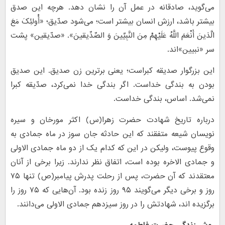
می‌گوید، صادقانه در عمل آن را نشان دهد. هرچه این صدق
بیشتر باشد، ارزش انسان بیشتر است؛ می‌شود صدّیق؛ «أُولئِکَ مَعَ
الَّذینَ أَنْعَمَ اللَّهُ عَلَیْهِمْ مِنَ النَّبِیِّینَ وَ الصِّدِّیقینَ». «صدّیقین» پشت
سر «نبیین»اند.
این بزرگوار صدیقه کبراست؛ یعنی برترین زن صدیق. این صدیق
بودن به بندگی خداست. اگر بندگی خدا نمی‌کرد، صدّیقه‌ کبرا
نمی‌شد. اساس، بندگی خداست.
درباره تاریخ شهادت حضرت زهرا(س) اکثر مورخان و سیره
نویسان شیعه متفقند که این حادثه جان سوز در ماه جمادی به
وقوع پیوست، ولیکن در این که کدام یک از دو ماه جمادی الاولی
و جمادی الاخره بوده است، اتفاق نظر ندارند. زیرا برخی از آنان
معتقدند که آن حضرت، پس از رحلت پدرش پیامبر(ص) تنها ۷۵
روز و برخی دیگر می‌گویند ۹۵ روز زنده بود. آن‌هایی که ۷۵ روز را
برگزیده اند، شهادتش را در روز سیزدهم جمادی الاولی می‌دانند.