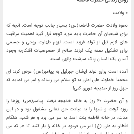
روش زندگی حضرت فاطمه
* ولادت
نحوه ولادت حضرت فاطمه(س) بسیار جالب توجه است. آنچه که
برای شیعیان آن حضرت باید مورد توجه قرار گیرد اهمیت مراقبت
های لازم قبل از تولد فرزند است. لزوم طهارت روحی و جسمی
برای تشکیل نطفه یک فرزند صالح از خصوصیات آشکاربه وجود
آمدن یک انسان پاک سرشت والهی است.
آمده است برای تولد ایشان جبرئیل به پیامبر(ص) عرض کرد: اى
محمد! خداوند على اعلى به تو سلام مى رساند و امر مى نماید که
چهل روز از خدیجه دورى کنى!
و آن حضرت ۴۰ روز به خانه خدیجه نرفت .پیامبر(ص) روزها را
روزه گرفت و شبها را به عبادت حق تعالى مشغول بود و در این
مدت، در خانه فاطمه بنت اسد به سر مى برد و هر شب، هنگام
افطار، به على (ع) امر مى فرمود در خانه را باز کنند تا هر که مى