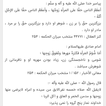
پیامبر خدا صلى‏ الله ‏علیه و ‏آله و سلّم :
أعظَمُ الناسِ حَقّا على المرأهِ زَوجُها ، وأعظَمُ الناسِ حقّا عَلَى الرَّجُلِ
اُمُّهُ ؛
بزرگترین حقّ را بر زن ، شوهر او دارد و بزرگترین حقّ را بر مرد ،
مادر او دارد .
کنز العمّال : ۴۴۷۷۱ منتخب میزان الحکمه : ۲۵۴
امام صادق علیه‏السلام :
أمّا شُؤمُ المَرأهِ فکَثرَهُ مَهرِها وعُقوقُ زَوجِها ؛
شومى و ناخجستگى زن، زیاد بودن مهریه او و نافرمانى از
شوهرش مى‏باشد .
معانی الأخبار : ۱۵۲ / ۱ منتخب میزان الحکمه : ۲۵۴
قال رسول الله – صلى الله علیه وآله -:
لایقبل الله صلاه خمسه نفر.الابق من سیده و امراه لایرضى عنها
زوجها و مدمن الخمر و العاق و اکل الربا ؛
خداوند نماز پنج گروه را نمى پذیرد: