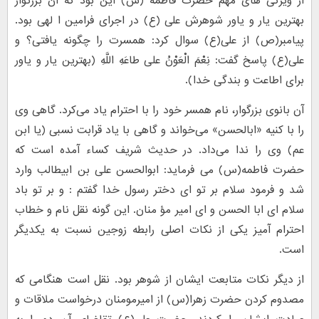
از ویژگی های مهم حضرت فاطمه (س) این بود که آن بزرگوار
بهترین یار و یاور شوهرش علی (ع) در اجرای فرامین ا لهی بود.
پیامبر(ص) از علی(ع) سوال کرد: همسرت را چگونه یافتى؟ و
علی(ع) پاسخ گفت: نِعْمَ الْعَوْنُ على‏ طاعَهِ اللَّهِ (بهترین یار و یاور
براى اطاعت و بندگى خدا).
آن بانوی بزرگوار، نام همسر خود را با احترام یاد می‌کرد. گاهی وی
را با کنیه «ابالحسن» می‌خواند و گاهی با یاد قرابت نسبی (یا ابن
عم) وی را ندا می‌داد. در حدیث شریف کساء آمده است که
حضرت فاطمه(س) می فرماید: ابوالحسن على بن ابیطالب وارد
شد و فرمود سلام بر تو اى دختر رسول خدا گفتم : و بر تو باد
سلام اى ابا الحسن و اى امیر مؤ منان. این گونه نقل نام و خطاب
احترام آمیز یکی از نکات اصلی رابطه زوجین نسبت به یکدیگر
است.
از دیگر نکات متابعت ایشان از شوهر بود. نقل است هنگامی که
مصدوم کردن حضرت زهرا(س) از امیرمومنان درخواست ملاقات و