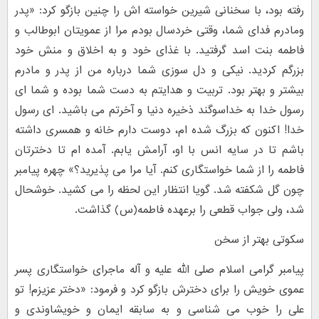
رفته بود، با سخنانی شیرین خواسته اش را چنین بازگو کرد: «پدر
ومادرم فدای شما، وقتی خردسال بودم مرا از عمویتان ابوطالب و
فاطمه بنت اسد گرفتید. با غذای خود و به اخلاق و منش خود
بزرگم کردید. نیکی و دل سوزی شما درباره من از پدر و مادرم
بیشتر و بهتر بود. تربیت و هدایتم به دست شما بوده و شما ای
رسول خدا به خداسوگند ذخیره دنیا و آخرتم می باشید. ای رسول
خدا! اکنون که بزرگ شده ام، دوست دارم خانه و همسری داشته
باشم تا در سایه انس با او، آرامش یابم. آمده ام تا دخترتان
فاطمه را از شما خواستگاری کنم. آیا مرا می پذیرید؟» چهره پیامبر
چون گل شکفته شد. گویا انتظار این لحظه را می کشید. خوشحال
شد، ولی جواب قطعی را برعهده فاطمه(س) گذاشت.
سکوتی بهتر از سخن
پیامبر گرامی اسلام صلی الله علیه و آله ماجرای خواستگاری پسر
عموی خویش را برای دخترش بازگو کرد و فرمود: «دختر عزیزم! تو
علی را خوب می شناسی و به سابقه ایمان و خویشاوندی و