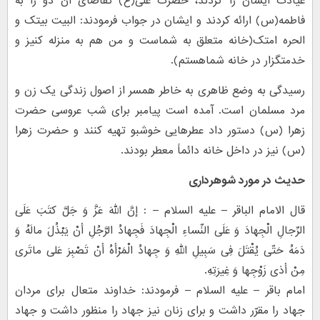
عیادت ایشان را کردند، حضرت علی(ع) تقاضای آن دو را به
فاطمه(س) ارائه کردند و ایشان در جواب فرمودند: البیت بیتک و
الحره امتک(خانه متعلق به شماست و من هم به منزله کنیز و
خدمتگزار در خانه شماهستم).
رسیدگی به وضع ظاهری به خاطر همسر از اصول زندگی یک زن و
مرد مسلمان است. آمده است پیامبر برای شب عروسی حضرت
زهرا (س) دستور داد عطرهایی خوشبو تهیه کنند و حضرت زهرا
(س) نیز در داخل خانه دائماً معطر بودند.
حدیث در مورد شوهرداری
قال الامام الباقر – علیه السلام – : إنَّ اللهَ عَزَّ وَ جَلَّ کتَبَ عَلَی
الرِّجالِ الْجِهادَ وَ عَلَی النِّساءِ الْجِهادَ فَجِهادُ الرَّجُلِ أنْ یَبْذُلَ مالَهُ وَ
دَمَهُ حَتّی یُقْتَلَ فِی سَبِیلِ اللهِ وَ جِهادُ الْمَرْأهُ أنْ تَصْبِرَ عَلی ماتَری
مِنْ أذی زَوْجِها وَ غِیرَتِهِ.
امام باقر – علیه السلام – فرمودند: خداوند متعال برای مردان
جهاد را مقرّر داشت و برای زنان نیز جهاد را منظور داشت و جهاد