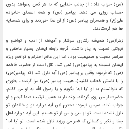
(س) جواب داد : از جانب خدایی که به هر کس بخواهد بدون
حساب روزی می دهد. پیامبر (ص) و همه اعضای خانواده
علی(ع) و همسران پیامبر (ص) از آن غذا خوردند و برای همسایه
ها هم فرستادند.
زهرا(س) همیشه رفتاری سرشار و آمیخته از ادب و تواضع و
فروتنی نسبت به پدر داشت. گرچه رابطه ایشان بسیار عاطفی و
سراسر محبت و صمیمیت بود ، اما این مانع احترام و تواضع ویژه
ایشان نسبت به پیامبر(ص) نمی شد. نقل است از حضرت فاطمه
(س) که فرمود: وقتی بر پیامبر (ص) آیه نازل شد (که پیامبر(ص)
را با نامش خطاب نکنید)، هیبت پیامبر (ص) مرا گرفت ، بطوری
که نتوانستم به او “یا ابه” بگویم و یا رسول الله به او می گفتم.
حضرت از من روی گرداند. چند بار به همین ترتیب صدا کردم و او
جواب نداد. سپس فرمود: دخترم این آیه درباره تو و خاندان تو
نازل نشده است. تو از منی و من از تو هستم. این آیه درباره اهل
جفا و تکبر و کسانی که فخر می ورزند نازل شده است. تو “یا ابه”