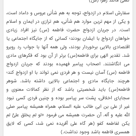
کسی مانند زهرا (س)
سفارش اسلام در ازدواج، توجه به هم شأنی عروس و داماد است،
و یکی از مهم ترین موارد هم شأنی، هم ترازی در ایمان و اسلام
است. در جریان ازدواج حضرت فاطمه (س) نیز افراد زیادی
خواهان ازدواج با ایشان بودند؛ کسانی که از جایگاه اجتماعی یا
اقتصادی بالایی برخوردار بودند، ولی همه آنها با جواب رد روبرو
شد. تقدیر الهی برای فاطمه(س) برتر از آن بود که فکرهای مادی
می انگاشتند. اصحاب پیامبر فهمیده بودند که جریان ازدواج
فاطمه (س) آسان نیست و هر فردی نمی تواند با او ازدواج کند؛
هرچند جایگاه مادی و اجتماعی بالایی داشته باشد. شوهر
فاطمه(س) باید شخصیتی باشد که از نظر کمالات معنوی و
سجایای اخلاقی، پشت سر پیامبر بوده و چنین فردی کسی نبود
غیر از علی بن ابی طالب علیه السلام، همراه همیشه پیامبر صلی
الله علیه و آله. آن حضرت همیشه می فرمود «لو لم یخلق علیٌ لم
یکن لفاطمه کفو (هر گاه علی آفریده نمی شد، کسی که لایق
همسری فاطمه باشد وجود نداشت.)