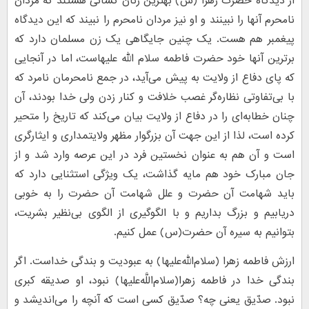
از دیدگاه حضرت زهرا (س) بهترین زنان کسانی هستند که مردان
نامحرم آنها را نبینند و او نیز مردان نامحرم را نبیند که این دیدگاه
پیغمبر هم هست. یک چنین جایگاهی یک زن مسلمان دارد که
برترین آنها خود حضرت فاطمه سلام الله علیهاست، اما در آنجایی
که پای دفاع از ولایت به پیش می‌آید، در جمع نامحرمان نامرد که
با بی‌تفاوتی نظاره‌گر غصب خلافت و کنار زدن ولی خدا بودند، آن
چنان خطابه‌ای را در دفاع از ولایت بیان می‌کند که تاریخ را متحیر
کرده است، لذا از این جهت آن بزرگوار مظهر ولایتمداری و ایثارگری
است و آن هم به عنوان نخستین فرد در این عرصه وارد شد و از
جان مبارک خود هم مایه گذاشت، یک ویژگی استثنایی دارد که
باید شهامت آن حضرت و علل شهامت آن حضرت را به خوبی
دریابیم و بزرگ بداریم و با الگوگیری از الگوی بی‌نظیر بشریت،
بتوانیم به سیره آن حضرت(س) عمل کنیم.
ارزش فاطمه‌ زهرا (سلام‌الله‌علیها) به عبودیت و بندگی خداست. اگر
بندگی خدا در فاطمه‌ زهرا(سلام‌اللَّه‌علیها) نبود، او صدیقه‌ کبری
نبود. صدّیق یعنی چه؟ صدّیق کسی است که آنچه را می‌اندیشد و