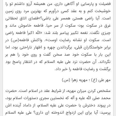
فضیلت و پارسایی او آگاهی داری. من همیشه آرزو داشتم تو را
خوشبخت کنم و به عقد کسی درآورم که بهترین مرد روی زمین
است. آیا راضی هستی همسر علی باشی؟»فضای اتاق لحظاتی
غرق در سکوت بود؛ سکوت از سر حیا. فاطمه خاموش ماند و
چیزی نگفت. نغمه تکبیر پیامبر بلند شد: «اللّه اکبر! فاطمه راضی
است. سکوت او نشانه رضایت اوست». واکنش فاطمه(س) در
برابر خواستگاران قبلی، برگرداندن چهره و اظهار ناراحتی بود، اما
این بار با سکوت خود صد سخن گفت و روی خود را هم بر
نگرداند. آن حضرت نزد علی علیه السلام که در انتظار پاسخ بود
برگشت و رضایت فاطمه را خبر داد.
مهر علی (ع) ؛ مهریه زهرا (س)
مشخص کردن میزان مهریه، از شرایط عقد در اسلام است. حضرت
محمد صلی الله علیه و آله که نخستین مجری دستورات اسلام بود،
در پیوند دخترش با حضرت علی علیه السلام، از داماد آینده اش
پرسید: آیا برای این ازدواج اندوخته ای داری؟ علی علیه السلام