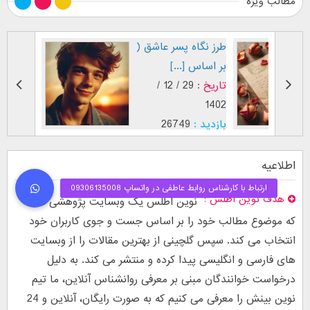
مطالب ویژه
طرز نگاه پسر عاشق (
فال اح
بر اساس [...]
مقابل
تاریخ :
29 / 12 /
تاریخ :
1403
1402
بازدید :
26749
بازدید :
موضوع :
جذب عشق
موضوع :
اطلاعیه
هدف نوین اطلس
نوین اطلس یک وبسایت پژوهشی است
که موضوع مطالب خود را بر اساس جست و جوی کاربران خود
انتخاب می کند. سپس گلچینی از بهترین مقالات را از وبسایت
های فارسی و انگلیسی پیدا کرده و منتشر می کند. به دلیل
درخواست خوانندگان مبنی بر معرفی روانشناس آنلاین، ما تیم
نوین بینش را معرفی می کنیم که به صورت رایگان، آنلاین و 24