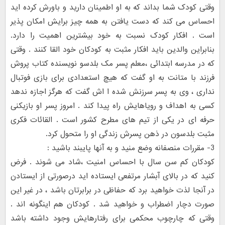
وقتی کودک شما بداند که به او اطمینان دارید و باورش کرده اید
احساس می کند که دست یافتن به همه چیز برایش امکان پذیر
است . افکار کودک نسبت به خود بیشترین اهمیت را دارد.
بنابراین والدین باید افکار مثبت به کودکان خود القا کنند . وقتی
که در مدرسه ابتدائی ،‌معلم پسر مک بلدسو نویسنده کتاب پروش
فرزند با متانت به او گفت که هیچ استعدادی برای بازی فوتبال
نداری ، وی به پسر سرزنش شده ا اش گفت که هرگز اجازه ندهد
کسی به اهداف و رویاهایش راه پیدا کند . امروز پسر او بازیکنی
حرفه ای در یکی از تیم های مطرح کشور است . القائات فکری
مثبت بلدسون در ذهن پسرش زندگی او را متحول کرد.
3- مقررات منصفانه وضع منید و به آنها پایبند باشید :
کودکان کم سن سال با احساس امنیت ،‌شاد می شوند . فرض
کنید که در بالای آبشار مرتفعی ایستاده اید درصورتی از ایستادن
در آنجا لذت خواهید برد که حفاظی در برابرتان باشد ، در غیر این
صورت دچار اضطراب و خواهید شد . کودکان هم اینگونه اند .
وقتی که چارچوب محکمی برای رفتارهایش وجود داشته باشد