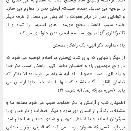
خنده از جمله راههای شاد زیستن است که اسلام به طور جدّی آن
را توصیه می نماید. خنده، سیستم ایمنی بدن را مقاوم می سازد
و توانایی بدن در برابر عفونت را افزایش می دهد. از طرف دیگر
خنده سبب کاهش سطح هورمون های استرس زا شده و از
تأثیرگذاری آنها بر روی سیستم ایمنی بدن جلوگیری می کند
یاد خداوند ذکر الهی؛ یک راهکار مطمئن
از دیگر راههایی که برای شاد زیستن در اسلام توصیه می شود که
در واقع مهمترین راه و اطمینان بخش ترین راهکار است، ذکر خدا
و یاد الهی است همچنان که آیه شریفه می فرماید: ألا بذکر الله
تطمئنّ القلوب؛ آگاه باشید که تنها با یاد خدا دلها آرامش می
یابد. (سوره مبارکه رعد/ آیه شریفه ۲۱)
اطمینان قلب و آرامش با ذکر خداوند سبب می شود دغدغه ها و
مشکلات زندگی از انسان دور شود و دیگر اضطراب و ناراحتی او را
سرگردان ننماید و با نشاطی درونی و شادی واقعی به انجام امور
بپردازد. کسی که همواره توجه می کند که قدرتی برتر و خدایی