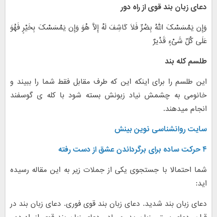
دعای زبان بند قوی از راه دور
وَإِن یَمْسَسْکَ اللّهُ بِضُرٍّ فَلاَ کَاشِفَ لَهُ إِلاَّ هُوَ وَإِن یَمْسَسْکَ بِخَیْرٍ فَهُوَ
عَلَى کُلِّ شَیْءٍ قَدُیرٌ
طلسم کله بند
این طلسم را برای اینکه این که طرف مقابل فقط شما را ببیند و
خانومی به چشمش نیاد زبونش بسته شود با کله ی گوسفند
انجام میدهند.
سایت روانشناسی نوین بینش
۴ حرکت ساده برای برگرداندن عشق از دست رفته
شما احتمالا با جستجوی یکی از جملات زیر به این مقاله رسیده
اید:
دعای زبان بند شدید. دعای زبان بند قوی فوری. دعای زبان بند در