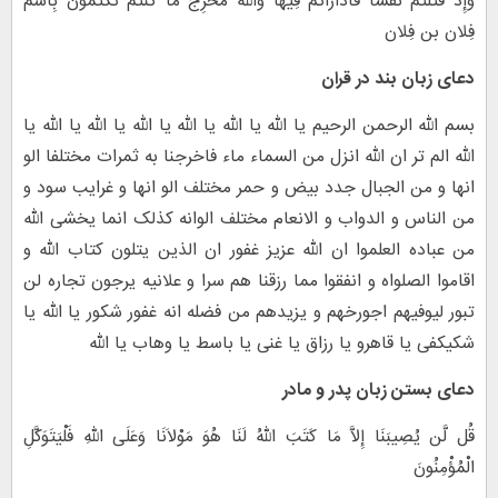
وَإِذْ قَتَلْتُمْ نَفْساً فَادَّارَأْتُمْ فِیهَا وَاللّهُ مُخْرِجٌ مَّا کُنتُمْ تَکْتُمُونَ بِاسم
فِلان بن فِلان
دعای زبان بند در قران
بسم الله الرحمن الرحیم یا الله یا الله یا الله یا الله یا الله یا الله یا
الله الم تر ان الله انزل من السماء ماء فاخرجنا به ثمرات مختلفا الو
انها و من الجبال جدد بیض و حمر مختلف الو انها و غرایب سود و
من الناس و الدواب و الانعام مختلف الوانه کذلک انما یخشی الله
من عباده العلموا ان الله عزیز غفور ان الذین یتلون کتاب الله و
اقاموا الصلواه و انفقوا مما رزقنا هم سرا و علانیه یرجون تجاره لن
تبور لیوفیهم اجورخهم و یزیدهم من فضله انه غفور شکور یا الله یا
شکیکفی یا قاهرو یا رزاق یا غنی یا باسط یا وهاب یا الله
دعای بستن زبان پدر و مادر
قُل لَّن یُصِیبَنَا إِلاَّ مَا کَتَبَ اللّهُ لَنَا هُوَ مَوْلاَنَا وَعَلَى اللّهِ فَلْیَتَوَکَّلِ
الْمُؤْمِنُونَ