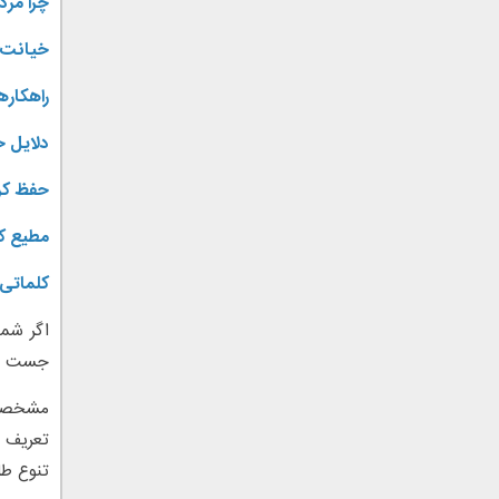
چرا مرد
خیانت 
راهکاره
دلایل 
حفظ کر
مطیع ک
کلماتی 
اگر شما
جست و 
مشخصات 
تعریف 
تنوع طل