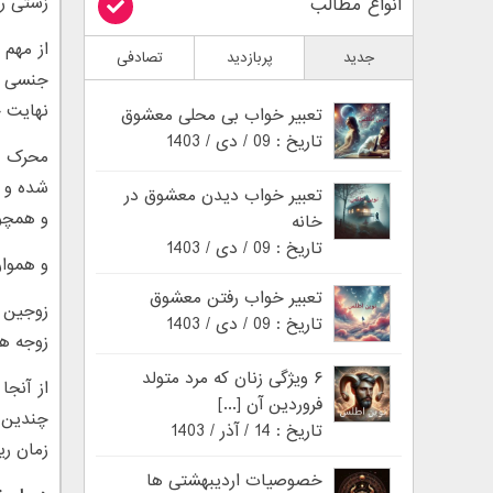
زشتی رو
انواع مطالب
از مهم 
جدید
پربازدید
تصادفی
جنسی زو
نهایت 
تعبیر خواب بی محلی معشوق
تاریخ : 09 / دی / 1403
محرک ه
شده و ب
تعبیر خواب دیدن معشوق در
و همچون
خانه
تاریخ : 09 / دی / 1403
و هموار
تعبیر خواب رفتن معشوق
زوجین ا
تاریخ : 09 / دی / 1403
زوجه هم
۶ ویژگی زنان که مرد متولد
از آنج
فروردین آن [...]
چندین ب
تاریخ : 14 / آذر / 1403
زمان ر
خصوصیات اردیبهشتی ها