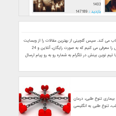
1403
1402
بازدید :
26752
بازدید :
147189
موضوع :
جذب عشق
موضوع :
ی کند. سپس گلچینی از بهترین مقالات را از وبسایت
های فارسی و انگلیسی پیدا کرده و منتشر می کند. به دلیل درخواست خوانندگان مبنی بر معرفی روانشناس آنلاین، ما تیم نوین بینش را معرفی می کنیم که به صورت رایگان، آنلاین و 24
م نوین بینش در تلگرام به شماره رو به رو پیام ارسال
یماری تنوع طلبی، درمان
لب، تنوع طلبی به انگلیسی