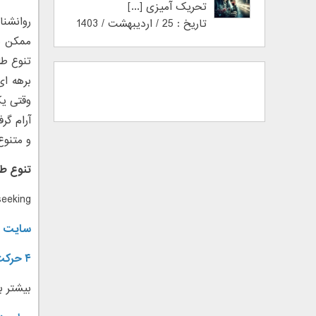
تحریک آمیزی [...]
روانشنا
تاریخ : 25 / اردیبهشت / 1403
ممکن نی
تنوع طل
برهه ای
وقتی یک
آرام گر
و متنوع
تنوع طل
seeking
سایت ر
۴ حرکت ساده برای برگرداندن عشق از دست رفته
بیشتر ب