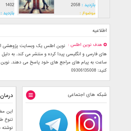
بازدید :
5050
بازدید :
2058
موضوع :
جذب عشق
موضوع :
اطلاعیه
هدف نوین اطلس
نوین اطلس یک وبسایت پژوهشی است
ساعت به پیام های مراجع های خود پاسخ می دهند. نوین اطل
کنید: 09306135008
شبکه های اجتماعی
درمان 
این مطل
تنوع طل
نوشته 