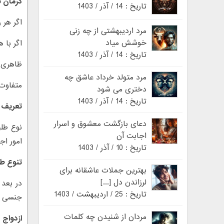
درمان ت
تاریخ : 14 / آذر / 1403
اگر هر 
مرد اردیبهشتی از چه زنی
خوشش میاد
اگر با 
تاریخ : 14 / آذر / 1403
ظاهری 
مرد متولد خرداد عاشق چه
متفاوت 
دختری می شود
تاریخ : 14 / آذر / 1403
تعریف 
دعای بازگشت معشوق و اسرار
نوع طلب
اجابت آن
امور اج
تاریخ : 10 / آذر / 1403
تنوع ط
بهترین جملات عاشقانه برای
لرزاندن دل [...]
در بعد 
تاریخ : 25 / اردیبهشت / 1403
جنسی ؛ 
مردان از شنیدن چه کلمات
ازدواج 