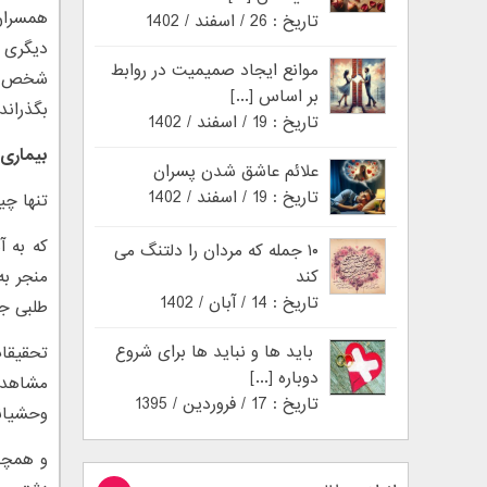
همسران
تاریخ : 26 / اسفند / 1402
دیگری غ
موانع ایجاد صمیمیت در روابط
شخص دو
بر اساس [...]
بگذراند
تاریخ : 19 / اسفند / 1402
بیماری 
علائم عاشق شدن پسران
تاریخ : 19 / اسفند / 1402
تنها چی
که به آ
۱۰ جمله که مردان را دلتنگ می
کند
منجر ب
تاریخ : 14 / آبان / 1402
طلبی جن
باید ها و نباید ها برای شروع
تحقیقا
دوباره [...]
مشاهده
تاریخ : 17 / فروردین / 1395
وحشیانه
و همچن