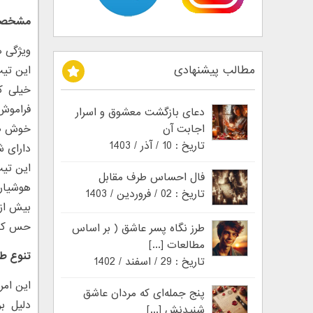
مشخصات
ویژگی 
مطالب پیشنهادی
این تی
خیلی کم
فراموش 
دعای بازگشت معشوق و اسرار
اجابت آن
خوش صح
تاریخ : 10 / آذر / 1403
دارای 
این تی
فال احساس طرف مقابل
هوشیار 
تاریخ : 02 / فروردین / 1403
بیش از 
حس کنج
طرز نگاه پسر عاشق ( بر اساس
مطالعات [...]
تنوع طل
تاریخ : 29 / اسفند / 1402
این امر
پنج جمله‌ای که مردان عاشق
دلیل ب
شنیدنش [...]