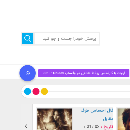
طرز نگاه پسر عاشق (
فال احساس طرف
بر اساس [...]
مقابل
تاریخ :
29 / 12 /
تاریخ :
02 / 01 /