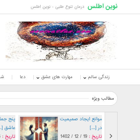
نوین اطلس
درمان تنوع طلبی - نوین اطلس
زندگی سالم
مهارت های عشق
دعا
شخ
مطالب ویژه
علائم عاشق شدن
موانع ایجاد 
پسران
در [...]
تاریخ :
19 / 12 / 1402
تاریخ :
19 / 12 / 1402