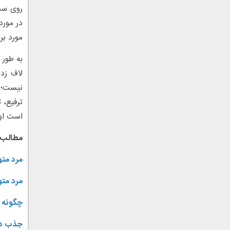
روی سخت
در مورد
مورد بر
به طور 
لاف زد
نیست؛ م
ترفیع، 
است او 
مطالب 
مرد متو
مرد متو
چگونه م
جذب دخ