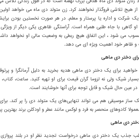
 زنان متولد دی ماه هدفی بزرگ نهفته است که در طول زندگی تلاش می ک
 از هیج تلاشی فروگذار نخواهند کرد. زن متولد دی ماه می خواهد اولین
 یک شرکت و اداره یا پرستار و معلم. در هر صورت نخستین بودن برا
و گاهی با جاه طلبی همراه است. آراستگی ظاهری یکی دیگر از ویژگی 
سوب می شود ، این اتفاق هیچ ربطی به وضعیت مالی او نخواهد داشت 
و ظاهر خود اهمیت ویژه ای می دهد.
رای دختر دی ماهی
خواهید برای یک دختر دی ماهی هدیه بخرید به دلیل آرمانگرا و پرتوقع
سیار شیک ولی نه لزوما گران قیمت برای او تهیه کنید. ساعت، کتاب، زی
در عین حال شیک و قابل توجه برای آنها خوشایند است.
 ساز موسیقی هم می تواند تنهایی‌های یک متولد دی را پر کند. برای
عمولا کادوهای منحصر به فرد و لوکس مانند عطر و اودکلن برند بهترین 
تر دی ماهی
لب جذب یک دختر دی ماهی درخواست تجدید نظر او در بلند پروازی ه