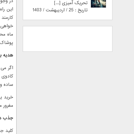
در وجود
تحریک آمیزی [...]
این راه
تاریخ : 25 / اردیبهشت / 1403
کارمند
خواهی ا
ماه مح
پوشاک 
هدیه ب
اگر می 
کادوی ب
ساده و 
خرید یک
مغرور م
جذب دخ
کلید ج