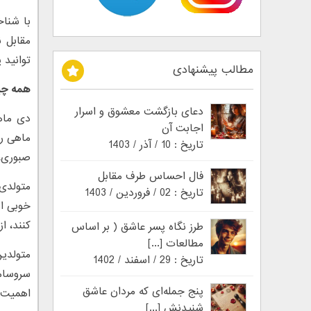
با شناخ
مقابل ن
توانید 
مطالب پیشنهادی
همه چی
دعای بازگشت معشوق و اسرار
دی ماه
اجابت آن
ماهی را
تاریخ : 10 / آذر / 1403
صبوری، 
فال احساس طرف مقابل
متولدی 
تاریخ : 02 / فروردین / 1403
خوبی اس
کنند، ا
طرز نگاه پسر عاشق ( بر اساس
مطالعات [...]
متولدین
تاریخ : 29 / اسفند / 1402
سروسام
پنج جمله‌ای که مردان عاشق
اهمیت خ
شنیدنش [...]