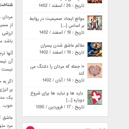
شناخت 
تاریخ : 26 / اسفند / 1402
مردان م
موانع ایجاد صمیمیت در روابط
از مسیر
بر اساس [...]
تاریخ : 19 / اسفند / 1402
ارزشی ب
باشد مو
علائم عاشق شدن پسران
تاریخ : 19 / اسفند / 1402
آنها ت
آن نیس
۱۰ جمله که مردان را دلتنگ می
نیست و 
کند
تاریخ : 14 / آبان / 1402
اگر به 
پر انرژ
باید ها و نباید ها برای شروع
یک مدی
دوباره [...]
خوب.
تاریخ : 17 / فروردین / 1395
عاشق کا
مرد متو