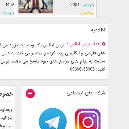
بازدید :
2061
 عشق
موضوع :
اطلاعیه
هدف نوین اطلس
نوین اطلس یک وبسایت پژوهشی است
ساعت به پیام های مراجع های خود پاسخ می دهند. نوین اطل
کنید: 09306135008
شبکه های اجتماعی
خصوصی
وبسایت
بتوانید
این مطل