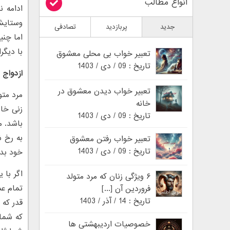
انواع مطالب
ادامه ن
وستایش
جدید
پربازدید
تصادفی
اما چنی
با دیگر
تعبیر خواب بی محلی معشوق
تاریخ : 09 / دی / 1403
ازدواج 
تعبیر خواب دیدن معشوق در
مرد متو
خانه
زنی خان
تاریخ : 09 / دی / 1403
باشد. م
به رخ ش
تعبیر خواب رفتن معشوق
تاریخ : 09 / دی / 1403
خود بده
اگر با 
۶ ویژگی زنان که مرد متولد
تمام عم
فروردین آن [...]
تاریخ : 14 / آذر / 1403
قدر که 
که شما 
خصوصیات اردیبهشتی ها