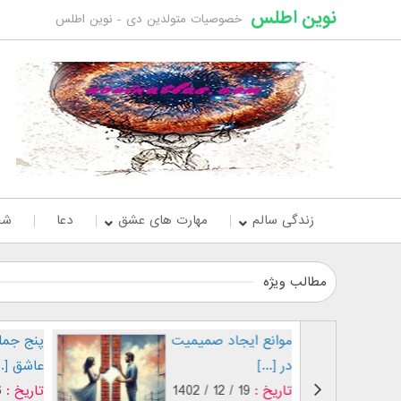
نوین اطلس
خصوصیات متولدین دی - نوین اطلس
زندگی سالم
مهارت های عشق
دعا
شخ
مطالب ویژه
شدن
موانع ایجاد صمیمیت
در [...]
تاریخ :
19 / 12 / 1402