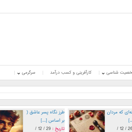
صیت شناسی
کارآفرینی و کسب درآمد
سرگرمی
پنج جمله‌ای که مردان
طرز نگاه پسر عاشق (
عاشق [...]
بر اساس [...]
تاریخ :
26 / 12 /
تاریخ :
29 / 12 /