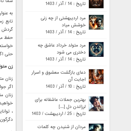
شما ثاب
تاریخ : 14 / آذر / 1403
به عنوا
مرد اردیبهشتی از چه زنی
تابع زم
خوشش میاد
گردش خا
تاریخ : 14 / آذر / 1403
حفظ می 
مرد متولد خرداد عاشق چه
خواسته
دختری می شود
حتی اگر
تاریخ : 14 / آذر / 1403
زن متو
دعای بازگشت معشوق و اسرار
زنان مت
اجابت آن
تاریخ : 10 / آذر / 1403
اگر جوا
زنان م
بهترین جملات عاشقانه برای
خواهید 
لرزاندن دل [...]
، توانا
تاریخ : 25 / اردیبهشت / 1403
دگرگون 
مردان از شنیدن چه کلمات