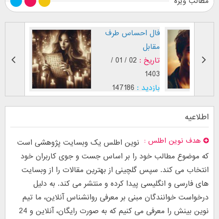
مطالب ویژه
طرز نگاه پسر عاشق (
فال اح
بر اساس [...]
مقابل
تاریخ :
29 / 12 /
تاریخ :
1403
1402
بازدید :
26750
بازدید :
موضوع :
جذب عشق
موضوع :
اطلاعیه
هدف نوین اطلس
نوین اطلس یک وبسایت پژوهشی است
که موضوع مطالب خود را بر اساس جست و جوی کاربران خود
انتخاب می کند. سپس گلچینی از بهترین مقالات را از وبسایت
های فارسی و انگلیسی پیدا کرده و منتشر می کند. به دلیل
درخواست خوانندگان مبنی بر معرفی روانشناس آنلاین، ما تیم
نوین بینش را معرفی می کنیم که به صورت رایگان، آنلاین و 24