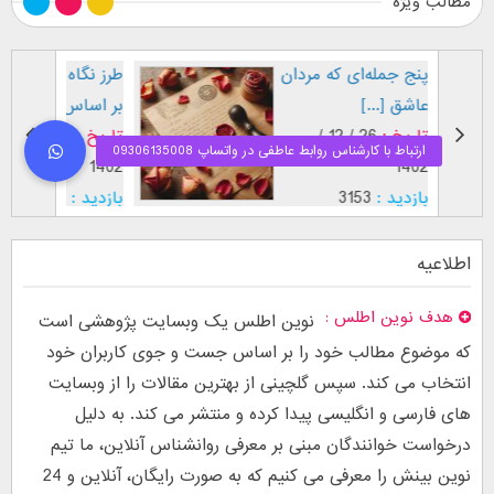
مطالب ویژه
پنج جمله‌ای که مردان
طرز نگاه
عاشق [...]
بر اساس [
تاریخ :
26 / 12 /
تاریخ :
1402
1402
بازدید :
3153
بازدید :
موضوع :
موضوع 
اطلاعیه
هدف نوین اطلس
نوین اطلس یک وبسایت پژوهشی است
که موضوع مطالب خود را بر اساس جست و جوی کاربران خود
انتخاب می کند. سپس گلچینی از بهترین مقالات را از وبسایت
های فارسی و انگلیسی پیدا کرده و منتشر می کند. به دلیل
درخواست خوانندگان مبنی بر معرفی روانشناس آنلاین، ما تیم
نوین بینش را معرفی می کنیم که به صورت رایگان، آنلاین و 24