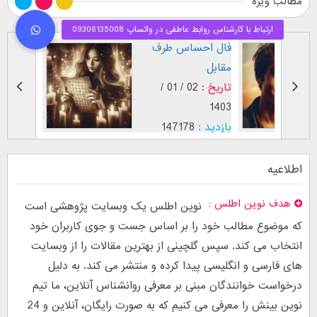
مطالب ویژه
طرز نگاه پسر عاشق (
فال اح
بر اساس [...]
مقابل
تاریخ :
29 / 12 /
تاریخ :
1403
1402
بازدید :
26740
بازدید :
موضوع :
جذب عشق
موضوع :
اطلاعیه
هدف نوین اطلس
نوین اطلس یک وبسایت پژوهشی است
که موضوع مطالب خود را بر اساس جست و جوی کاربران خود
انتخاب می کند. سپس گلچینی از بهترین مقالات را از وبسایت
های فارسی و انگلیسی پیدا کرده و منتشر می کند. به دلیل
درخواست خوانندگان مبنی بر معرفی روانشناس آنلاین، ما تیم
نوین بینش را معرفی می کنیم که به صورت رایگان، آنلاین و 24