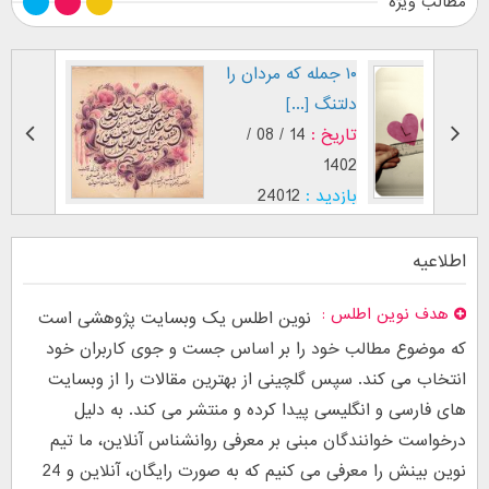
مطالب ویژه
۱۰ جمله که مردان را
علائم ع
دلتنگ [...]
پسران
تاریخ :
14 / 08 /
تاریخ :
402
1402
بازدید :
بازدید :
24012
موضوع 
موضوع :
اطلاعیه
هدف نوین اطلس
نوین اطلس یک وبسایت پژوهشی است
که موضوع مطالب خود را بر اساس جست و جوی کاربران خود
انتخاب می کند. سپس گلچینی از بهترین مقالات را از وبسایت
های فارسی و انگلیسی پیدا کرده و منتشر می کند. به دلیل
درخواست خوانندگان مبنی بر معرفی روانشناس آنلاین، ما تیم
نوین بینش را معرفی می کنیم که به صورت رایگان، آنلاین و 24